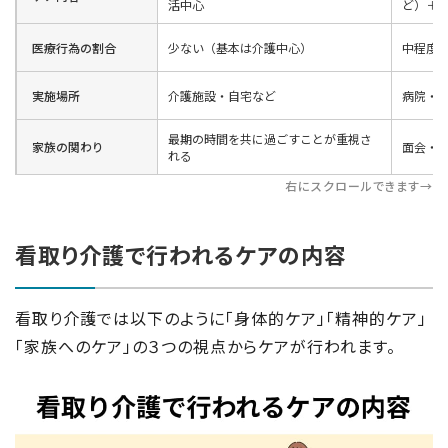
活中心
ど）＋
医療行為の割合
少ない（基本は介護中心）
中程度
実施場所
介護施設・自宅など
病院・
最期の時間を共に過ごすことが重視さ
家族の関わり
面会・
れる
右にスクロールできます→
看取り介護で行われるケアの内容
看取り介護では以下のように「身体的ケア」「精神的ケア」
「家族へのケア」の３つの視点からケアが行われます。