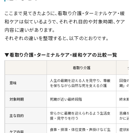
ここまで見てきたように、看取り介護・ターミナルケア・緩
和ケアは似ているようで、それぞれ目的や対象時期、ケア
内容に違いがあります。
それぞれの違いを整理すると、以下のとおりです。
▼看取り介護・ターミナルケア・緩和ケアの比較一覧
看取り介護
タ
人生の最期を迎える人を見守り、尊厳
回復の
意味
を保ちながら自然な死を支える介護
期」の
対象時期
死期が近い最終段階
終末期
安らかに最期を迎えられるよう生活支
苦痛を
主な目的
援・見守りを行う
かに過
食事・排泄・体位変換・声掛けなど生
症状緩
ケア内容