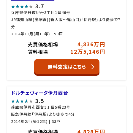
3.7
兵庫県伊丹市伊丹3丁目1番46号
JR福知山線(宝塚線)(新大阪～篠山口)「伊丹駅」より徒歩で7
分
2014年11月(築11年)
| 50戸
4,836万円
売買価格相場
12万5,146円
賃料相場
無料査定はこちら
ドルチェヴィータ伊丹西台
3.5
兵庫県伊丹市西台3丁目5番23号
阪急伊丹線「伊丹駅」より徒歩で4分
2014年2月(築12年)
| 33戸
4,828万円
売買価格相場