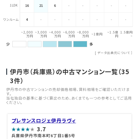
1LDK
16
21
6
-
-
-
-
-
4
-
-
-
-
-
-
-
ワンルーム
~2,000
~3,000
~4,000
~6,000
~8,000
~1.5億
1.5億円
~1億円
万円
万円
万円
万円
万円
円
~
少
多
[
データ出典元について
］
伊丹市（兵庫県）の中古マンション一覧（
35
3
件）
伊丹市の中古マンションの売却価格相場、賃料相場をご確認いただけま
す。
当社独自の基準に基づく算出のため、あくまでも一つの参考としてご活用
ください。
プレサンスロジェ伊丹ラヴィ
3.7
兵庫県伊丹市南本町6丁目1番5号