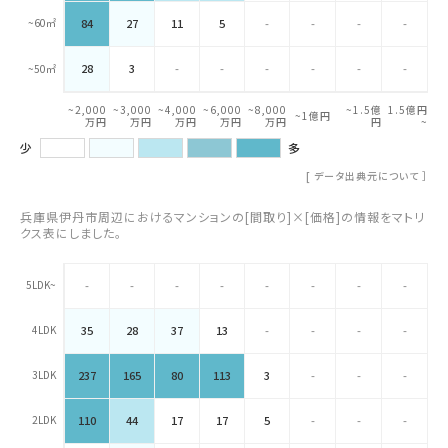
~60㎡
84
27
11
5
-
-
-
-
28
3
-
-
-
-
-
-
~50㎡
~2,000
~3,000
~4,000
~6,000
~8,000
~1.5億
1.5億円
~1億円
万円
万円
万円
万円
万円
円
~
少
多
[
データ出典元について
］
兵庫県伊丹市周辺におけるマンションの[間取り]×[価格]の情報をマトリ
クス表にしました。
5LDK~
-
-
-
-
-
-
-
-
4LDK
35
28
37
13
-
-
-
-
3LDK
237
165
80
113
3
-
-
-
2LDK
110
44
17
17
5
-
-
-