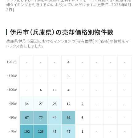
却タイミングを判断するのにお役立ていただけます。[更新日：2026年8月
2日]
伊丹市（兵庫県）の売却価格別物件数
兵庫県伊丹市周辺におけるマンションの[専有面積]×[価格]の情報をマ
トリクス表にしました。
120㎡~
-
-
-
4
-
-
-
-
~120㎡
-
-
-
5
-
-
-
-
~100㎡
-
4
16
4
-
-
-
-
~90㎡
34
27
25
12
2
-
-
-
~80㎡
67
77
44
66
6
-
-
-
~70㎡
192
128
45
47
1
-
-
-