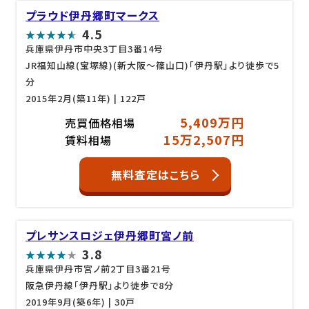
プラウド伊丹郷町マークス
4.5
兵庫県伊丹市中央3丁目3番14号
JR福知山線(宝塚線)(新大阪～篠山口)「伊丹駅」より徒歩で5
分
2015年2月(築11年)
| 122戸
5,409万円
売買価格相場
15万2,507円
賃料相場
無料査定はこちら
プレサンスロジェ伊丹郷町宮ノ前
3.8
兵庫県伊丹市宮ノ前2丁目3番21号
阪急伊丹線「伊丹駅」より徒歩で8分
2019年9月(築6年)
| 30戸