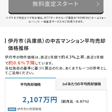
無料査定スタート
※クラモア対応エリア外の場合、NTTデータグループ運営の「HOME4U（ホームフォー
ユー）」で、一括査定サービスがご利用できます。
伊丹市（兵庫県）の中古マンション平均売却
価格推移
約4.3%上昇
伊丹市の物件価格は、直近1年間で
、直近3年間
約0.6%下降
で
しています。
当社独自の基準に基づく算出のため、あくまでも一つの参考とし
てご活用ください。
1㎡あたりの平均売却価格
平均売却価格
2,107万円
（前月比
-0.97%
）