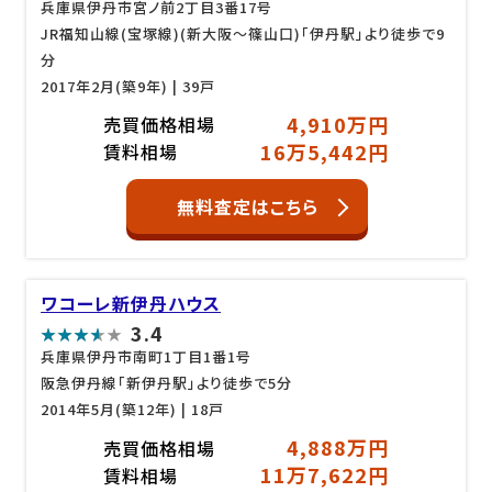
兵庫県伊丹市宮ノ前2丁目3番17号
JR福知山線(宝塚線)(新大阪～篠山口)「伊丹駅」より徒歩で9
分
2017年2月(築9年)
| 39戸
4,910万円
売買価格相場
16万5,442円
賃料相場
無料査定はこちら
ワコーレ新伊丹ハウス
3.4
兵庫県伊丹市南町1丁目1番1号
阪急伊丹線「新伊丹駅」より徒歩で5分
2014年5月(築12年)
| 18戸
4,888万円
売買価格相場
11万7,622円
賃料相場