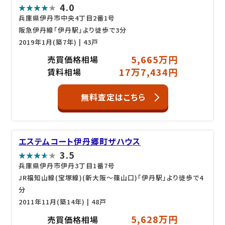
4.0
兵庫県伊丹市中央4丁目2番1号
阪急伊丹線「伊丹駅」より徒歩で3分
2019年1月(築7年)
| 43戸
5,665万円
売買価格相場
17万7,434円
賃料相場
無料査定はこちら
エステムコート伊丹郷町ザハウス
3.5
兵庫県伊丹市伊丹3丁目1番7号
JR福知山線(宝塚線)(新大阪～篠山口)「伊丹駅」より徒歩で4
分
2011年11月(築14年)
| 48戸
5,628万円
売買価格相場