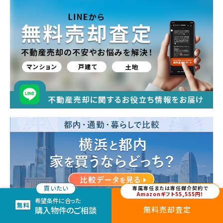
マンションの購入・売却を検討している方は、ぜひ参考
ときのポ
にしてください。
専属専任または専任媒介契約で
Amazonギフト55,555円！
希望条件に合った
購入物件のご相談
無料売却査定