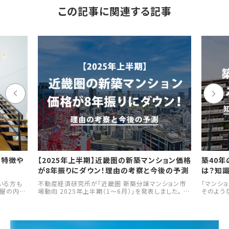
この記事に関連する記事
の特徴や
【2025年上半期】近畿圏の新築マンション価格
築40
が8年振りにダウン！理由の考察と今後の予測
は？知
いる方も
不動産経済研究所が「近畿圏 新築分譲マンション市
「マンシ
部屋の内部
場動向 2025年上半期（1～6月）」を発表しました。 本
そのよう
す。メゾ
記事では、その発表データをもとに、近畿圏（大阪府、
し、築4
メゾネット
兵庫県、京都府、奈良県、滋賀県、和歌山県）における
ることは
す。
新築マンション市場の最新動向や、今後の見通しにつ
この記事
いて考察していきます。 新築マンションの購入や中古
るか、住