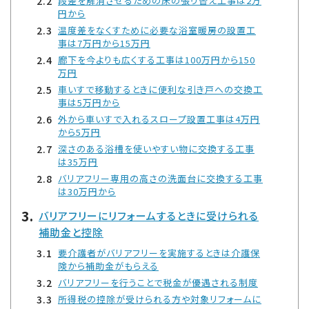
段差を解消させるための床の張り替え工事は2万
円から
温度差をなくすために必要な浴室暖房の設置工
事は7万円から15万円
廊下を今よりも広くする工事は100万円から150
万円
車いすで移動するときに便利な引き戸への交換工
事は5万円から
外から車いすで入れるスロープ設置工事は4万円
から5万円
深さのある浴槽を使いやすい物に交換する工事
は35万円
バリアフリー専用の高さの洗面台に交換する工事
は30万円から
バリアフリーにリフォームするときに受けられる
補助金と控除
要介護者がバリアフリーを実施するときは介護保
険から補助金がもらえる
バリアフリーを行うことで税金が優遇される制度
所得税の控除が受けられる方や対象リフォームに