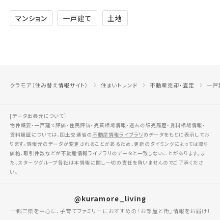
マンション
一戸建て
土地
クラモア（住み替え情報サイト）
住まいトレンド
不動産売却・査定
一戸
[データ出典元について］
物件概要・一戸建て評価・住民評価・売買相場情報・過去の販売履歴・賃料相場情報・
賃料履歴については、国土交通省の
不動産情報ライブラリ
のデータをもとに表示してお
ります。情報元のデータが変更されることがあるため、更新のタイミングによっては取引
価格、取引件数などが不動産情報ライブラリのデータと一致しないことがあります。ま
た、スターツグループ各社は本情報に関し一切の責任を負いませんのでご了承くださ
い。
@kuramore_living
一都三県を中心に、子育てファミリーにおすすめの「お部屋と街」情報をお届け!