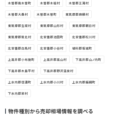
木曽郡南木曽町
木曽郡木祖村
木曽郡王滝村
木曽郡大桑村
木曽郡木曽町
東筑摩郡麻績村
東筑摩郡生坂村
東筑摩郡山形村
東筑摩郡朝日村
東筑摩郡筑北村
北安曇郡池田町
北安曇郡松川村
北安曇郡白馬村
北安曇郡小谷村
埴科郡坂城町
上高井郡小布施町
上高井郡高山村
下高井郡山ノ内町
下高井郡木島平村
下高井郡野沢温泉村
上水内郡信濃町
上水内郡小川村
上水内郡飯綱町
下水内郡栄村
物件種別から売却相場情報を調べる