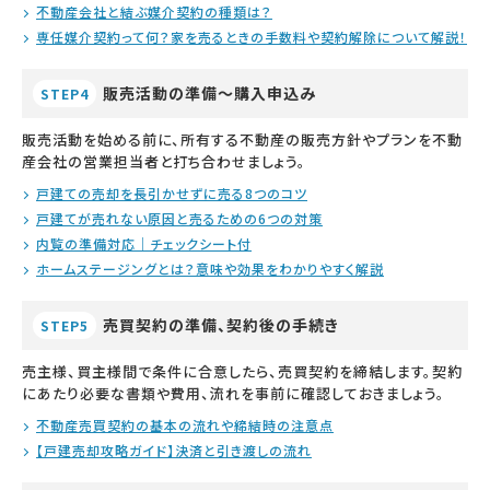
不動産会社と結ぶ媒介契約の種類は？
専任媒介契約って何？家を売るときの手数料や契約解除について解説！
販売活動の準備～購入申込み
STEP4
販売活動を始める前に、所有する不動産の販売方針やプランを不動
産会社の営業担当者と打ち合わせましょう。
戸建ての売却を長引かせずに売る8つのコツ
戸建てが売れない原因と売るための6つの対策
内覧の準備対応｜チェックシート付
ホームステージングとは？意味や効果をわかりやすく解説
売買契約の準備、契約後の手続き
STEP5
売主様、買主様間で条件に合意したら、売買契約を締結します。契約
にあたり必要な書類や費用、流れを事前に確認しておきましょう。
不動産売買契約の基本の流れや締結時の注意点
【戸建売却攻略ガイド】決済と引き渡しの流れ