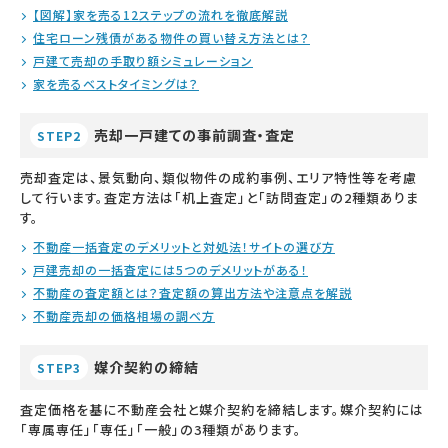
【図解】家を売る12ステップの流れを徹底解説
住宅ローン残債がある物件の買い替え方法とは？
戸建て売却の手取り額シミュレーション
家を売るベストタイミングは？
売却一戸建ての事前調査・査定
STEP2
売却査定は、景気動向、類似物件の成約事例、エリア特性等を考慮
して行います。査定方法は「机上査定」と「訪問査定」の2種類ありま
す。
不動産一括査定のデメリットと対処法！サイトの選び方
戸建売却の一括査定には5つのデメリットがある！
不動産の査定額とは？査定額の算出方法や注意点を解説
不動産売却の価格相場の調べ方
媒介契約の締結
STEP3
査定価格を基に不動産会社と媒介契約を締結します。媒介契約には
「専属専任」「専任」「一般」の3種類があります。