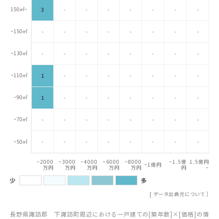
150㎡~
3
-
-
-
-
-
-
-
~150㎡
-
-
-
-
-
-
-
-
~130㎡
-
-
-
-
-
-
-
-
~110㎡
1
-
-
-
-
-
-
-
~90㎡
1
-
-
-
-
-
-
-
~70㎡
-
-
-
-
-
-
-
-
-
-
-
-
-
-
-
-
~50㎡
~2000
~3000
~4000
~6000
~8000
~1.5億
1.5億円
~1億円
万円
万円
万円
万円
万円
円
~
少
多
[
データ出典元について
］
長野県諏訪郡 下諏訪町周辺における一戸建ての[築年数]×[価格]の情