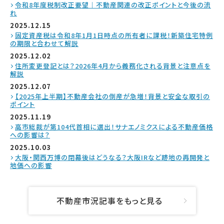
令和8年度税制改正要望｜不動産関連の改正ポイントと今後の流
れ
2025.12.15
固定資産税は令和8年1月1日時点の所有者に課税！新築住宅特例
の期限と合わせて解説
2025.12.02
住所変更登記とは？2026年4月から義務化される背景と注意点を
解説
2025.12.07
【2025年上半期】不動産会社の倒産が急増！背景と安全な取引の
ポイント
2025.11.19
高市総裁が第104代首相に選出！サナエノミクスによる不動産価格
への影響は？
2025.10.03
大阪・関西万博の閉幕後はどうなる？大阪IRなど跡地の再開発と
地価への影響
不動産市況記事をもっと見る