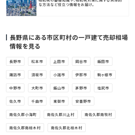
な方法など役立つ情報をお届け。
長野県にある市区町村の一戸建て売却相場
情報を見る
長野市
松本市
上田市
岡谷市
飯田市
諏訪市
須坂市
小諸市
伊那市
駒ヶ根市
中野市
大町市
飯山市
茅野市
塩尻市
佐久市
千曲市
東御市
安曇野市
南佐久郡小海町
南佐久郡川上村
南佐久郡南牧村
南佐久郡南相木村
南佐久郡北相木村