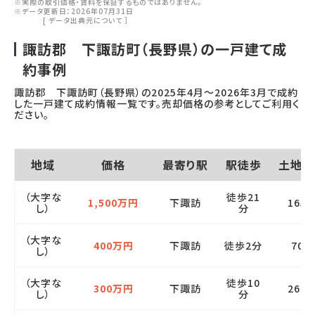
※実際の取引価格・賃料を保証するものではありません。
※データ更新日：2026年07月31日
[
データ出典元について
］
諏訪郡 下諏訪町（長野県）の一戸建て成
約事例
諏訪郡 下諏訪町（長野県）の
2025年4月
～
2026年3月
で成約
した一戸建て成約情報一覧です。売却価格の参考としてご利用く
ださい。
地域
価格
最寄り駅
駅徒歩
土地面
（大字な
徒歩21
1,500万円
下諏訪
165
し）
分
（大字な
400万円
下諏訪
徒歩2分
70㎡
し）
（大字な
徒歩10
300万円
下諏訪
260
し）
分