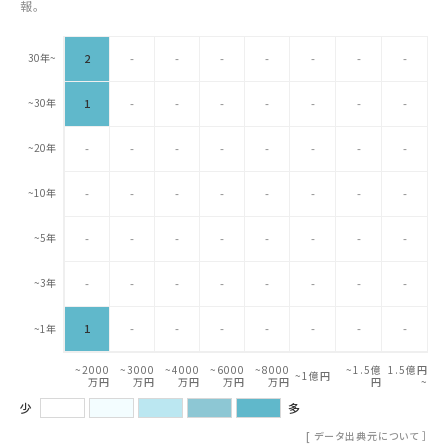
報。
30年~
2
-
-
-
-
-
-
-
~30年
1
-
-
-
-
-
-
-
~20年
-
-
-
-
-
-
-
-
~10年
-
-
-
-
-
-
-
-
~5年
-
-
-
-
-
-
-
-
~3年
-
-
-
-
-
-
-
-
1
-
-
-
-
-
-
-
~1年
~2000
~3000
~4000
~6000
~8000
~1.5億
1.5億円
~1億円
万円
万円
万円
万円
万円
円
~
少
多
[
データ出典元について
］