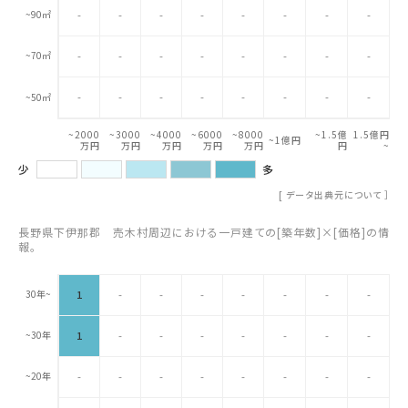
~90㎡
-
-
-
-
-
-
-
-
~70㎡
-
-
-
-
-
-
-
-
-
-
-
-
-
-
-
-
~50㎡
~2000
~3000
~4000
~6000
~8000
~1.5億
1.5億円
~1億円
万円
万円
万円
万円
万円
円
~
少
多
[
データ出典元について
］
長野県下伊那郡 売木村周辺における一戸建ての[築年数]×[価格]の情
報。
30年~
1
-
-
-
-
-
-
-
~30年
1
-
-
-
-
-
-
-
~20年
-
-
-
-
-
-
-
-