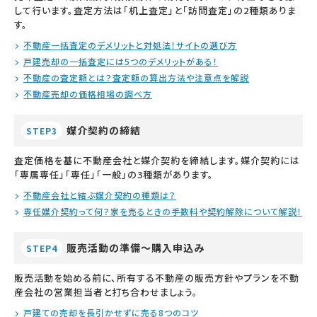
して行います。査定方法は「机上査定」と「訪問査定」の2種類ありま
す。
不動産一括査定のデメリットと対処法！サイトの選び方
戸建売却の一括査定には5つのデメリットがある！
不動産の査定額とは？査定額の算出方法や注意点を解説
不動産売却の価格相場の調べ方
媒介契約の締結
STEP3
査定価格を基に不動産会社と媒介契約を締結します。媒介契約には
「専属専任」「専任」「一般」の3種類があります。
不動産会社と結ぶ媒介契約の種類は？
専任媒介契約って何？家を売るときの手数料や契約解除について解説！
販売活動の準備～購入申込み
STEP4
販売活動を始める前に、所有する不動産の販売方針やプランを不動
産会社の営業担当者と打ち合わせましょう。
戸建ての売却を長引かせずに売る8つのコツ