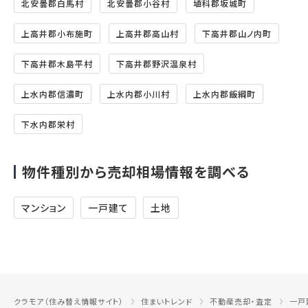
北安曇郡白馬村
北安曇郡小谷村
埴科郡坂城町
上高井郡小布施町
上高井郡高山村
下高井郡山ノ内町
下高井郡木島平村
下高井郡野沢温泉村
上水内郡信濃町
上水内郡小川村
上水内郡飯綱町
下水内郡栄村
物件種別から売却相場情報を調べる
マンション
一戸建て
土地
クラモア（住み替え情報サイト）
住まいトレンド
不動産売却・査定
一戸