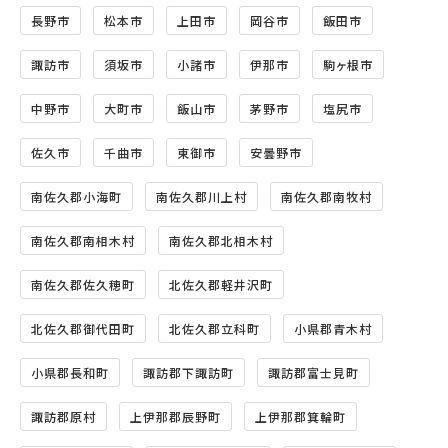
長野市
松本市
上田市
岡谷市
飯田市
諏訪市
須坂市
小諸市
伊那市
駒ヶ根市
中野市
大町市
飯山市
茅野市
塩尻市
佐久市
千曲市
東御市
安曇野市
南佐久郡小海町
南佐久郡川上村
南佐久郡南牧村
南佐久郡南相木村
南佐久郡北相木村
南佐久郡佐久穂町
北佐久郡軽井沢町
北佐久郡御代田町
北佐久郡立科町
小県郡青木村
小県郡長和町
諏訪郡下諏訪町
諏訪郡富士見町
諏訪郡原村
上伊那郡辰野町
上伊那郡箕輪町