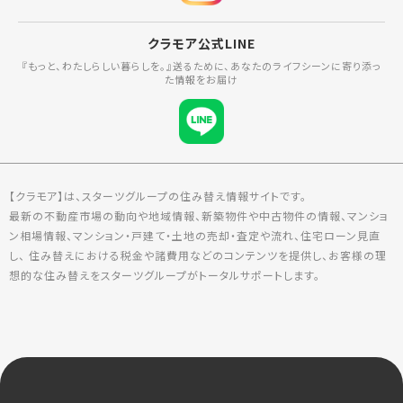
クラモア公式LINE
『もっと、わたしらしい暮らしを。』送るために、あなたのライフシーンに寄り添っ
た情報をお届け
【クラモア】は、スターツグループの住み替え情報サイトです。
最新の不動産市場の動向や地域情報、新築物件や中古物件の情報、マンショ
ン相場情報、マンション・戸建て・土地の売却・査定や流れ、住宅ローン見直
し、 住み替えにおける税金や諸費用などのコンテンツを提供し、お客様の理
想的な住み替えをスターツグループがトータルサポートします。