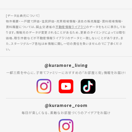
[データ出典元について］
物件概要・一戸建て評価・住民評価・売買相場情報・過去の販売履歴・賃料相場情報・
賃料履歴については、国土交通省の
不動産情報ライブラリ
のデータをもとに表示してお
ります。情報元のデータが変更されることがあるため、更新のタイミングによっては取引
価格、取引件数などが不動産情報ライブラリのデータと一致しないことがあります。ま
た、スターツグループ各社は本情報に関し一切の責任を負いませんのでご了承くださ
い。
@kuramore_living
一都三県を中心に、子育てファミリーにおすすめの「お部屋と街」情報をお届け!
@kuramore_room
毎日が楽しくなる、素敵なお部屋づくりのアイデアをお届け