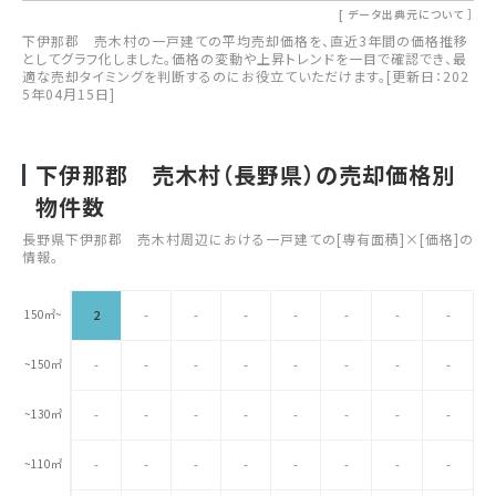
[
データ出典元について
］
下伊那郡 売木村の一戸建ての平均売却価格を、直近3年間の価格推移
としてグラフ化しました。価格の変動や上昇トレンドを一目で確認でき、最
適な売却タイミングを判断するのにお役立ていただけます。[更新日：202
5年04月15日]
下伊那郡 売木村（長野県）の売却価格別
物件数
長野県下伊那郡 売木村周辺における一戸建ての[専有面積]×[価格]の
情報。
150㎡~
2
-
-
-
-
-
-
-
~150㎡
-
-
-
-
-
-
-
-
~130㎡
-
-
-
-
-
-
-
-
~110㎡
-
-
-
-
-
-
-
-