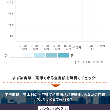
~10年
-
-
-
-
-
-
-
-
~5年
-
-
-
-
-
-
-
-
~3年
-
-
-
-
-
-
-
-
-
-
-
-
-
-
-
-
~1年
~2000
~3000
~4000
~6000
~8000
~1.5億
1.5億円
~1億円
万円
万円
万円
万円
万円
円
~
少
多
[
データ出典元について
］
まずは実際に売却できる査定額を無料でチェック！
下伊那郡 売木村の一戸建て相場価格が変動中。あなたの戸建
て、今いくらで売れる？
カンタン60秒入力