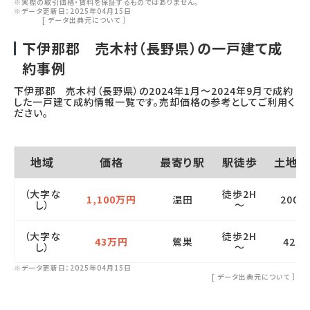
※実際の取引価格・賃料を保証するものではありません。
※データ更新日：2025年04月15日
[
データ出典元について
］
下伊那郡 売木村（長野県）の一戸建て成
約事例
下伊那郡 売木村（長野県）の
2024年1月
～
2024年9月
で成約
した一戸建て成約情報一覧です。売却価格の参考としてご利用く
ださい。
地域
価格
最寄り駅
駅徒歩
土地面
（大字な
徒歩2H
1,100万円
温田
2000
し）
～
（大字な
徒歩2H
43万円
鶯巣
420
し）
～
※データ更新日：2025年04月15日
[
データ出典元について
］