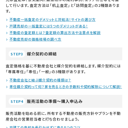
して行います。査定方法は「机上査定」と「訪問査定」の2種類ありま
す。
不動産一括査定のデメリットと対処法！サイトの選び方
戸建売却の一括査定には5つのデメリットがある！
不動産の査定額とは？査定額の算出方法や注意点を解説
不動産売却の価格相場の調べ方
媒介契約の締結
STEP3
査定価格を基に不動産会社と媒介契約を締結します。媒介契約には
「専属専任」「専任」「一般」の3種類があります。
不動産会社と結ぶ媒介契約の種類は？
専任媒介契約って何？家を売るときの手数料や契約解除について解説！
販売活動の準備～購入申込み
STEP4
販売活動を始める前に、所有する不動産の販売方針やプランを不動
産会社の営業担当者と打ち合わせましょう。
戸建ての売却を長引かせずに売る8つのコツ