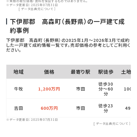
※実際の取引価格・賃料を保証するものではありません。
※データ更新日：2025年07月31日
[
データ出典元について
］
下伊那郡 高森町（長野県）の一戸建て成
約事例
下伊那郡 高森町（長野県）の
2025年1月
～
2026年3月
で成約
した一戸建て成約情報一覧です。売却価格の参考としてご利用く
ださい。
地域
価格
最寄り駅
駅徒歩
土地面
徒歩30
牛牧
1,200万円
市田
分～60
1000
分
徒歩23
吉田
600万円
市田
490
分
※データ更新日：2025年07月31日
[
データ出典元について
］