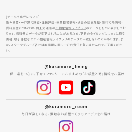
[データ出典元について］
物件概要・一戸建て評価・住民評価・売買相場情報・過去の販売履歴・賃料相場情報・
賃料履歴については、国土交通省の
不動産情報ライブラリ
のデータをもとに表示してお
ります。情報元のデータが変更されることがあるため、更新のタイミングによっては取引
価格、取引件数などが不動産情報ライブラリのデータと一致しないことがあります。ま
た、スターツグループ各社は本情報に関し一切の責任を負いませんのでご了承くださ
い。
@kuramore_living
一都三県を中心に、子育てファミリーにおすすめの「お部屋と街」情報をお届け!
@kuramore_room
毎日が楽しくなる、素敵なお部屋づくりのアイデアをお届け