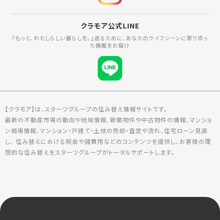
クラモア公式LINE
『もっと、わたしらしい暮らしを。』送るために、あなたのライフシーンに寄り添っ
た情報をお届け
【クラモア】は、スターツグループの住み替え情報サイトです。
最新の不動産市場の動向や地域情報、新築物件や中古物件の情報、マンショ
ン相場情報、マンション・戸建て・土地の売却・査定や流れ、住宅ローン見直
し、 住み替えにおける税金や諸費用などのコンテンツを提供し、お客様の理
想的な住み替えをスターツグループがトータルサポートします。