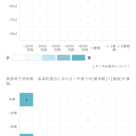
~90㎡
-
-
-
-
-
-
-
-
~70㎡
-
-
-
-
-
-
-
-
-
-
-
-
-
-
-
-
~50㎡
~2000
~3000
~4000
~6000
~8000
~1.5億
1.5億円
~1億円
万円
万円
万円
万円
万円
円
~
少
多
[
データ出典元について
］
長野県下伊那郡 高森町周辺における一戸建ての[築年数]×[価格]の情
報。
30年~
1
-
-
-
-
-
-
-
~30年
-
-
-
-
-
-
-
-
~20年
-
-
-
-
-
-
-
-