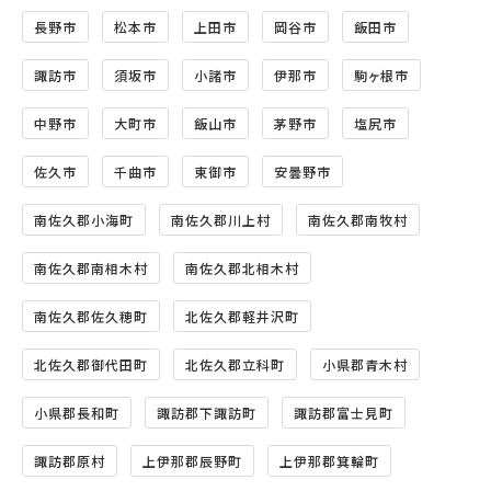
長野市
松本市
上田市
岡谷市
飯田市
諏訪市
須坂市
小諸市
伊那市
駒ヶ根市
中野市
大町市
飯山市
茅野市
塩尻市
佐久市
千曲市
東御市
安曇野市
南佐久郡小海町
南佐久郡川上村
南佐久郡南牧村
南佐久郡南相木村
南佐久郡北相木村
南佐久郡佐久穂町
北佐久郡軽井沢町
北佐久郡御代田町
北佐久郡立科町
小県郡青木村
小県郡長和町
諏訪郡下諏訪町
諏訪郡富士見町
諏訪郡原村
上伊那郡辰野町
上伊那郡箕輪町