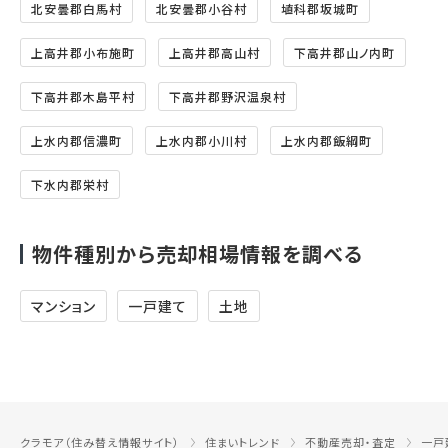
北安曇郡白馬村
北安曇郡小谷村
埴科郡坂城町
上高井郡小布施町
上高井郡高山村
下高井郡山ノ内町
下高井郡木島平村
下高井郡野沢温泉村
上水内郡信濃町
上水内郡小川村
上水内郡飯綱町
下水内郡栄村
物件種別から売却相場情報を調べる
マンション
一戸建て
土地
クラモア（住み替え情報サイト）
住まいトレンド
不動産売却・査定
一戸