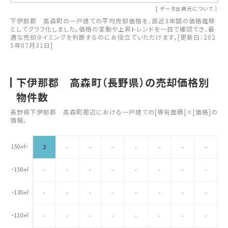
[
データ出典元について
］
下伊那郡 高森町の一戸建ての平均売却価格を、直近3年間の価格推移
としてグラフ化しました。価格の変動や上昇トレンドを一目で確認でき、最
適な売却タイミングを判断するのにお役立ていただけます。[更新日：202
5年07月31日]
下伊那郡 高森町（長野県）の売却価格別
物件数
長野県下伊那郡 高森町周辺における一戸建ての[専有面積]×[価格]の
情報。
150㎡~
2
-
-
-
-
-
-
-
~150㎡
-
-
-
-
-
-
-
-
~130㎡
-
-
-
-
-
-
-
-
~110㎡
-
-
-
-
-
-
-
-