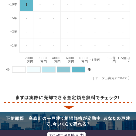
~10年
1
-
-
-
-
-
-
-
~5年
-
-
-
-
-
-
-
-
~3年
-
-
-
-
-
-
-
-
-
-
-
-
-
-
-
-
~1年
~2000
~3000
~4000
~6000
~8000
~1.5億
1.5億円
~1億円
万円
万円
万円
万円
万円
円
~
少
多
[
データ出典元について
］
まずは実際に売却できる査定額を無料でチェック！
下伊那郡 高森町の一戸建て相場価格が変動中。あなたの戸建
て、今いくらで売れる？
カンタン60秒入力