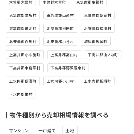
木曽郡大桑村
木曽郡木曽町
東筑摩郡麻績村
東筑摩郡生坂村
東筑摩郡山形村
東筑摩郡朝日村
東筑摩郡筑北村
北安曇郡池田町
北安曇郡松川村
北安曇郡白馬村
北安曇郡小谷村
埴科郡坂城町
上高井郡小布施町
上高井郡高山村
下高井郡山ノ内町
下高井郡木島平村
下高井郡野沢温泉村
上水内郡信濃町
上水内郡小川村
上水内郡飯綱町
下水内郡栄村
物件種別から売却相場情報を調べる
マンション
一戸建て
土地