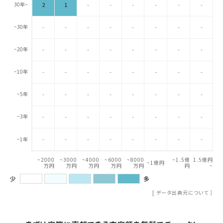
30年~
2
1
-
-
-
-
-
-
~30年
-
-
-
-
-
-
-
-
~20年
-
-
-
-
-
-
-
-
~10年
-
-
-
-
-
-
-
-
~5年
-
-
-
-
-
-
-
-
~3年
-
-
-
-
-
-
-
-
-
-
-
-
-
-
-
-
~1年
~2000
~3000
~4000
~6000
~8000
~1.5億
1.5億円
~1億円
万円
万円
万円
万円
万円
円
~
少
多
[
データ出典元について
］