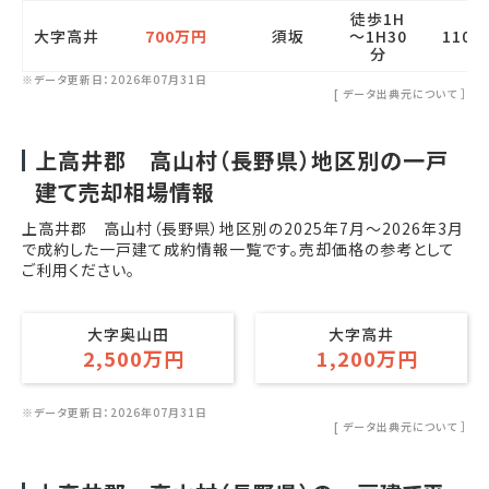
徒歩1H
大字高井
700万円
須坂
～1H30
1100
分
※データ更新日：2026年07月31日
[
データ出典元について
］
上高井郡 高山村（長野県）地区別の一戸
建て売却相場情報
上高井郡 高山村（長野県）地区別の
2025年7月
～
2026年3月
で成約した一戸建て成約情報一覧です。売却価格の参考として
ご利用ください。
大字奥山田
大字高井
2,500万円
1,200万円
※データ更新日：2026年07月31日
[
データ出典元について
］