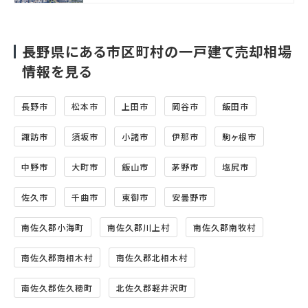
長野県にある市区町村の一戸建て売却相場
情報を見る
長野市
松本市
上田市
岡谷市
飯田市
諏訪市
須坂市
小諸市
伊那市
駒ヶ根市
中野市
大町市
飯山市
茅野市
塩尻市
佐久市
千曲市
東御市
安曇野市
南佐久郡小海町
南佐久郡川上村
南佐久郡南牧村
南佐久郡南相木村
南佐久郡北相木村
南佐久郡佐久穂町
北佐久郡軽井沢町