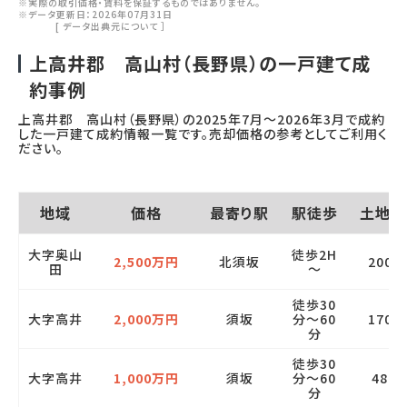
※実際の取引価格・賃料を保証するものではありません。
※データ更新日：2026年07月31日
[
データ出典元について
］
上高井郡 高山村（長野県）の一戸建て成
約事例
上高井郡 高山村（長野県）の
2025年7月
～
2026年3月
で成約
した一戸建て成約情報一覧です。売却価格の参考としてご利用く
ださい。
地域
価格
最寄り駅
駅徒歩
土地面
大字奥山
徒歩2H
2,500万円
北須坂
2000
田
～
徒歩30
大字高井
2,000万円
須坂
分～60
1700
分
徒歩30
大字高井
1,000万円
須坂
分～60
480
分