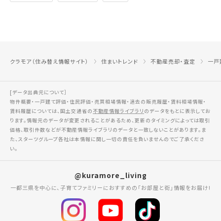
クラモア（住み替え情報サイト）
住まいトレンド
不動産売却・査定
一戸
[データ出典元について］
物件概要・一戸建て評価・住民評価・売買相場情報・過去の販売履歴・賃料相場情報・
賃料履歴については、国土交通省の
不動産情報ライブラリ
のデータをもとに表示してお
ります。情報元のデータが変更されることがあるため、更新のタイミングによっては取引
価格、取引件数などが不動産情報ライブラリのデータと一致しないことがあります。ま
た、スターツグループ各社は本情報に関し一切の責任を負いませんのでご了承くださ
い。
@kuramore_living
一都三県を中心に、子育てファミリーにおすすめの「お部屋と街」情報をお届け!