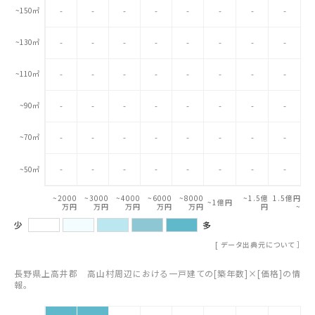
~150㎡
-
-
-
-
-
-
-
-
~130㎡
-
-
-
-
-
-
-
-
~110㎡
-
-
-
-
-
-
-
-
~90㎡
-
-
-
-
-
-
-
-
~70㎡
-
-
-
-
-
-
-
-
-
-
-
-
-
-
-
-
~50㎡
~2000
~3000
~4000
~6000
~8000
~1.5億
1.5億円
~1億円
万円
万円
万円
万円
万円
円
~
少
多
[
データ出典元について
］
長野県上高井郡 高山村周辺における一戸建ての[築年数]×[価格]の情
報。