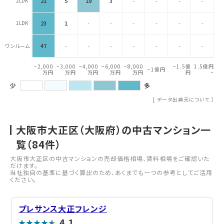
2LDK
21
5
19
3
-
-
-
-
1LDK
23
1
-
-
-
-
-
-
47
-
-
-
-
-
-
-
ワンルーム
~2,000
~3,000
~4,000
~6,000
~8,000
~1.5億
1.5億円
~1億円
万円
万円
万円
万円
万円
円
~
少
多
[
データ出典元について
］
大阪市大正区（大阪府）の中古マンション一
覧（
84
件）
大阪市大正区の中古マンションの売却価格相場、賃料相場をご確認いた
だけます。
当社独自の基準に基づく算出のため、あくまでも一つの参考としてご活用
ください。
プレサンス大正フレンジ
4.1