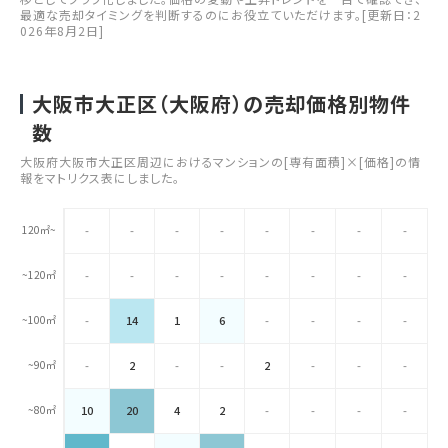
最適な売却タイミングを判断するのにお役立ていただけます。[更新日：2
026年8月2日]
大阪市大正区（大阪府）の売却価格別物件
数
大阪府大阪市大正区周辺におけるマンションの[専有面積]×[価格]の情
報をマトリクス表にしました。
120㎡~
-
-
-
-
-
-
-
-
~120㎡
-
-
-
-
-
-
-
-
~100㎡
-
14
1
6
-
-
-
-
~90㎡
-
2
-
-
2
-
-
-
~80㎡
10
20
4
2
-
-
-
-