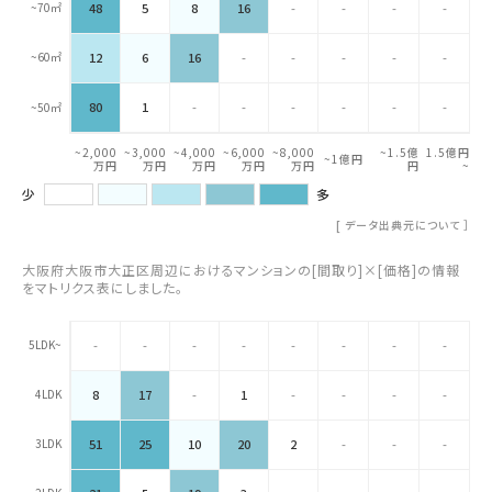
~70㎡
48
5
8
16
-
-
-
-
~60㎡
12
6
16
-
-
-
-
-
80
1
-
-
-
-
-
-
~50㎡
~2,000
~3,000
~4,000
~6,000
~8,000
~1.5億
1.5億円
~1億円
万円
万円
万円
万円
万円
円
~
少
多
[
データ出典元について
］
大阪府大阪市大正区周辺におけるマンションの[間取り]×[価格]の情報
をマトリクス表にしました。
5LDK~
-
-
-
-
-
-
-
-
4LDK
8
17
-
1
-
-
-
-
3LDK
51
25
10
20
2
-
-
-