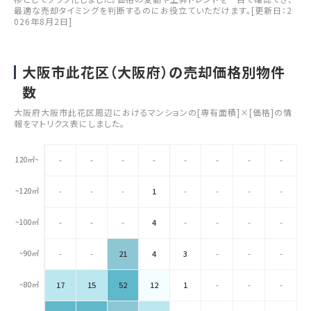
最適な売却タイミングを判断するのにお役立ていただけます。[更新日：2
026年8月2日]
大阪市此花区（大阪府）の売却価格別物件
数
大阪府大阪市此花区周辺におけるマンションの[専有面積]×[価格]の情
報をマトリクス表にしました。
120㎡~
-
-
-
-
-
-
-
-
~120㎡
-
-
-
1
-
-
-
-
~100㎡
-
-
-
4
-
-
-
-
~90㎡
-
-
21
4
3
-
-
-
~80㎡
17
15
52
12
1
-
-
-