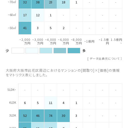
~70㎡
32
38
23
18
1
-
-
-
~60㎡
17
12
1
-
-
-
-
-
41
3
5
2
-
-
-
-
~50㎡
~2,000
~3,000
~4,000
~6,000
~8,000
~1.5億
1.5億円
~1億円
万円
万円
万円
万円
万円
円
~
少
多
[
データ出典元について
］
大阪府大阪市此花区周辺におけるマンションの[間取り]×[価格]の情報
をマトリクス表にしました。
5LDK~
-
-
-
-
-
-
-
-
4LDK
6
5
11
4
1
-
-
-
3LDK
52
46
74
30
3
-
-
-