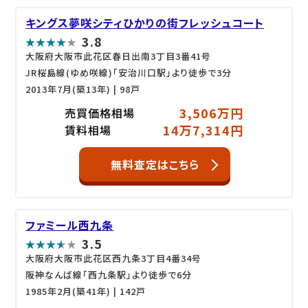
キングス夢咲シティひかりの街フレッシュコート
3.8
大阪府大阪市此花区春日出南3丁目3番41号
JR桜島線(ゆめ咲線)「安治川口駅」より徒歩で3分
2013年7月(築13年)
| 98戸
3,506万円
売買価格相場
14万7,314円
賃料相場
無料査定はこちら
ファミール西九条
3.5
大阪府大阪市此花区西九条3丁目4番34号
阪神なんば線「西九条駅」より徒歩で6分
1985年2月(築41年)
| 142戸