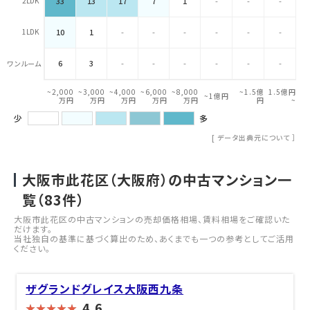
2LDK
33
13
17
7
1
-
-
-
1LDK
10
1
-
-
-
-
-
-
6
3
-
-
-
-
-
-
ワンルーム
~2,000
~3,000
~4,000
~6,000
~8,000
~1.5億
1.5億円
~1億円
万円
万円
万円
万円
万円
円
~
少
多
[
データ出典元について
］
大阪市此花区（大阪府）の中古マンション一
覧（
83
件）
大阪市此花区の中古マンションの売却価格相場、賃料相場をご確認いた
だけます。
当社独自の基準に基づく算出のため、あくまでも一つの参考としてご活用
ください。
ザグランドグレイス大阪西九条
4.6