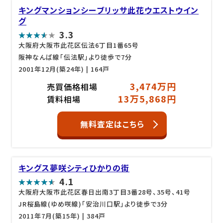
キングマンションシーブリッサ此花ウエストウイン
グ
3.3
大阪府大阪市此花区伝法6丁目1番65号
阪神なんば線「伝法駅」より徒歩で7分
2001年12月(築24年)
| 164戸
3,474万円
売買価格相場
13万5,868円
賃料相場
無料査定はこちら
キングス夢咲シティひかりの街
4.1
大阪府大阪市此花区春日出南3丁目3番28号、35号、41号
JR桜島線(ゆめ咲線)「安治川口駅」より徒歩で3分
2011年7月(築15年)
| 384戸