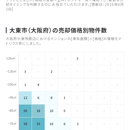
却タイミングを判断するのにお役立ていただけます。[更新日：2026年8月
2日]
大東市（大阪府）の売却価格別物件数
大阪府大東市周辺におけるマンションの[専有面積]×[価格]の情報をマ
トリクス表にしました。
120㎡~
-
-
-
-
3
-
-
-
~120㎡
3
-
2
-
-
-
-
-
~100㎡
1
4
-
-
-
-
-
-
~90㎡
12
6
8
1
-
-
-
-
~80㎡
55
18
10
5
-
-
-
-
~70㎡
38
35
10
6
2
-
-
-