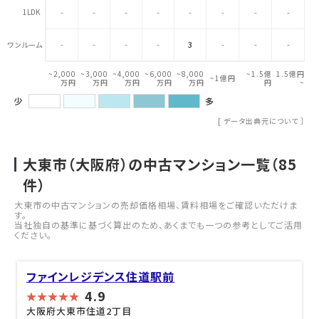
1LDK
-
-
-
-
-
-
-
-
-
-
-
-
3
-
-
-
ワンルーム
~2,000
~3,000
~4,000
~6,000
~8,000
~1.5億
1.5億円
~1億円
万円
万円
万円
万円
万円
円
~
少
多
[
データ出典元について
］
大東市（大阪府）の中古マンション一覧（
85
件）
大東市の中古マンションの売却価格相場、賃料相場をご確認いただけま
す。
当社独自の基準に基づく算出のため、あくまでも一つの参考としてご活用
ください。
ファインレジデンス住道駅前
4.9
大阪府大東市住道2丁目