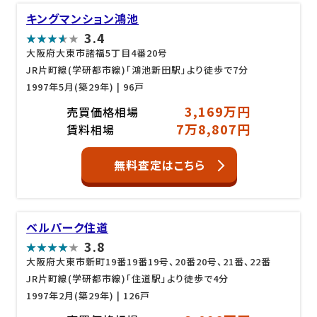
キングマンション鴻池
3.4
大阪府大東市諸福5丁目4番20号
JR片町線(学研都市線)「鴻池新田駅」より徒歩で7分
1997年5月(築29年)
| 96戸
3,169万円
売買価格相場
7万8,807円
賃料相場
無料査定はこちら
ベルパーク住道
3.8
大阪府大東市新町19番19番19号、20番20号、21番、22番
JR片町線(学研都市線)「住道駅」より徒歩で4分
1997年2月(築29年)
| 126戸