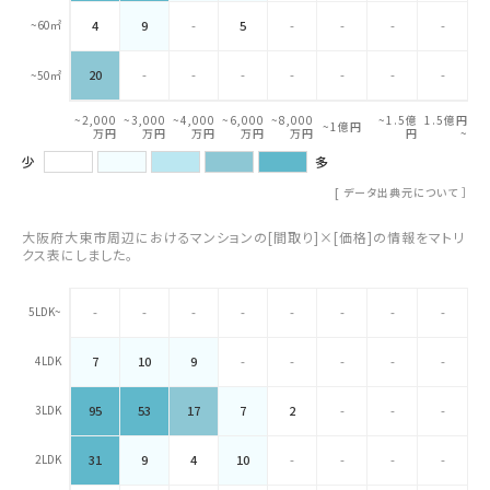
~60㎡
4
9
-
5
-
-
-
-
20
-
-
-
-
-
-
-
~50㎡
~2,000
~3,000
~4,000
~6,000
~8,000
~1.5億
1.5億円
~1億円
万円
万円
万円
万円
万円
円
~
少
多
[
データ出典元について
］
大阪府大東市周辺におけるマンションの[間取り]×[価格]の情報をマトリ
クス表にしました。
5LDK~
-
-
-
-
-
-
-
-
4LDK
7
10
9
-
-
-
-
-
3LDK
95
53
17
7
2
-
-
-
2LDK
31
9
4
10
-
-
-
-