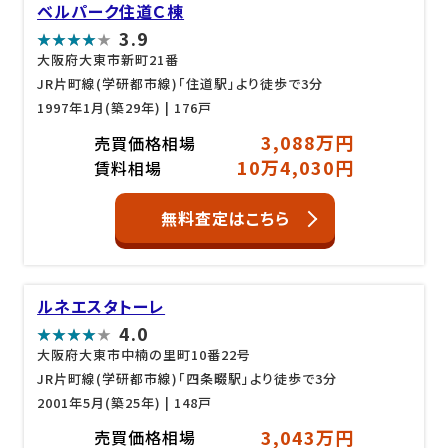
ベルパーク住道Ｃ棟
3.9
大阪府大東市新町21番
JR片町線(学研都市線)「住道駅」より徒歩で3分
1997年1月(築29年)
| 176戸
3,088万円
売買価格相場
10万4,030円
賃料相場
無料査定はこちら
ルネエスタトーレ
4.0
大阪府大東市中楠の里町10番22号
JR片町線(学研都市線)「四条畷駅」より徒歩で3分
2001年5月(築25年)
| 148戸
3,043万円
売買価格相場