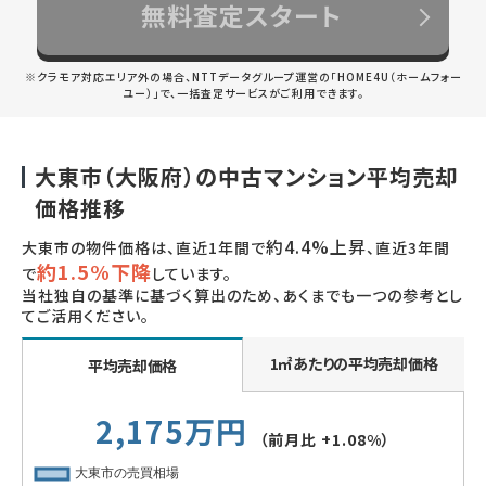
無料査定スタート
※クラモア対応エリア外の場合、NTTデータグループ運営の「HOME4U（ホームフォー
ユー）」で、一括査定サービスがご利用できます。
大東市（大阪府）の中古マンション平均売却
価格推移
約4.4%上昇
大東市の物件価格は、直近1年間で
、直近3年間
約1.5%下降
で
しています。
当社独自の基準に基づく算出のため、あくまでも一つの参考とし
てご活用ください。
1㎡あたりの平均売却価格
平均売却価格
2,175万円
（前月比
+1.08%
）