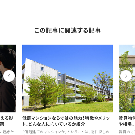
この記事に関連する記事
与える影
低層マンションならではの魅力！特徴やメリッ
賃貸物
考察
ト、どんな人に向いているか紹介
や相場、
年に起きた
「何階建てのマンションか」ということは、物件探しの
賃貸のマ