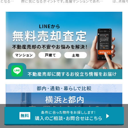
幅となる暴
際に気になるポイントです。高層マンションであれば
は、点検
げられて
広く景色を見渡せるイメージがあり魅力を感じます
す。共益
でしょう
が、低層マンションにも低層ならではの魅力がありま
るもので
るとされて
す。今回は、その2つの違いや特徴、低層マンションなら
般的です
株価につい
ではのメリット・デメリットについて解説していきます。
費との違
では、株
どちらが自分のライフスタイルに合うか、参考にしてみ
経平均株
てください。
な影響を及
条件に合った物件をお探しします！
購入のご相談・お問合せはこちら