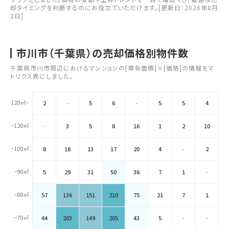
却タイミングを判断するのにお役立ていただけます。[更新日：2026年8月
2日]
市川市（千葉県）の売却価格別物件数
千葉県市川市周辺におけるマンションの[専有面積]×[価格]の情報をマ
トリクス表にしました。
120㎡~
2
-
5
6
-
5
5
4
~120㎡
-
3
5
8
16
1
2
10
~100㎡
8
18
13
17
20
4
-
2
~90㎡
5
29
31
50
36
7
1
-
~80㎡
57
136
151
210
75
21
7
1
~70㎡
44
203
149
205
43
5
-
-