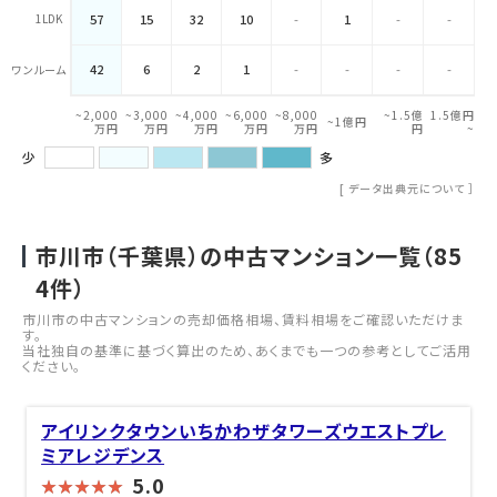
1LDK
57
15
32
10
-
1
-
-
42
6
2
1
-
-
-
-
ワンルーム
~2,000
~3,000
~4,000
~6,000
~8,000
~1.5億
1.5億円
~1億円
万円
万円
万円
万円
万円
円
~
少
多
[
データ出典元について
］
市川市（千葉県）の中古マンション一覧（
85
4
件）
市川市の中古マンションの売却価格相場、賃料相場をご確認いただけま
す。
当社独自の基準に基づく算出のため、あくまでも一つの参考としてご活用
ください。
アイリンクタウンいちかわザタワーズウエストプレ
ミアレジデンス
5.0