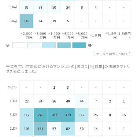
~60㎡
83
79
50
24
8
4
-
-
149
34
19
5
-
-
-
-
~50㎡
~2,000
~3,000
~4,000
~6,000
~8,000
~1.5億
1.5億円
~1億円
万円
万円
万円
万円
万円
円
~
少
多
[
データ出典元について
］
千葉県市川市周辺におけるマンションの[間取り]×[価格]の情報をマトリ
クス表にしました。
5LDK~
-
-
2
3
-
-
-
-
4LDK
22
24
26
40
44
7
2
1
3LDK
117
276
282
379
117
25
8
15
2LDK
106
161
67
82
30
14
3
1