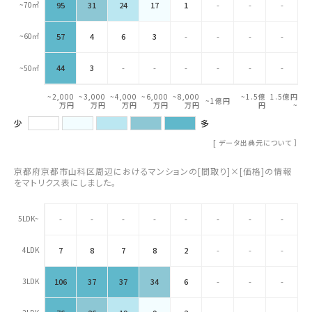
~70㎡
95
31
24
17
1
-
-
-
~60㎡
57
4
6
3
-
-
-
-
44
3
-
-
-
-
-
-
~50㎡
~2,000
~3,000
~4,000
~6,000
~8,000
~1.5億
1.5億円
~1億円
万円
万円
万円
万円
万円
円
~
少
多
[
データ出典元について
］
京都府京都市山科区周辺におけるマンションの[間取り]×[価格]の情報
をマトリクス表にしました。
5LDK~
-
-
-
-
-
-
-
-
4LDK
7
8
7
8
2
-
-
-
3LDK
106
37
37
34
6
-
-
-