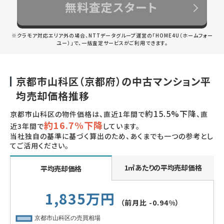
無料査定スタート
※クラモア対応エリア外の場合、NTTデータグループ運営の「HOME4U（ホームフォー
ユー）」で、一括査定サービスがご利用できます。
京都市山科区（京都府）の中古マンション平
均売却価格推移
約15.5%下降
京都市山科区の物件価格は、直近1年間で
、直
約16.7%下降
近3年間で
しています。
当社独自の基準に基づく算出のため、あくまでも一つの参考とし
てご活用ください。
1㎡あたりの平均売却価格
平均売却価格
1,835万円
（前月比
-0.94%
）