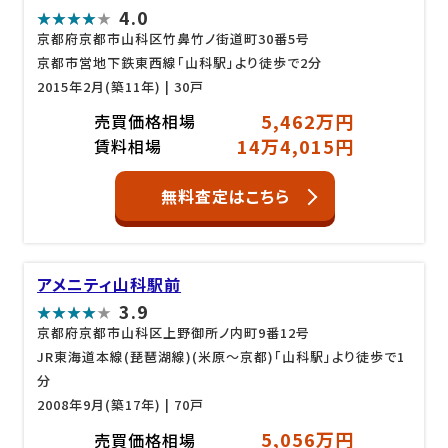
4.0
京都府京都市山科区竹鼻竹ノ街道町30番5号
京都市営地下鉄東西線「山科駅」より徒歩で2分
2015年2月(築11年)
| 30戸
5,462万円
売買価格相場
14万4,015円
賃料相場
無料査定はこちら
アメニティ山科駅前
3.9
京都府京都市山科区上野御所ノ内町9番12号
JR東海道本線(琵琶湖線)(米原～京都)「山科駅」より徒歩で1
分
2008年9月(築17年)
| 70戸
5,056万円
売買価格相場