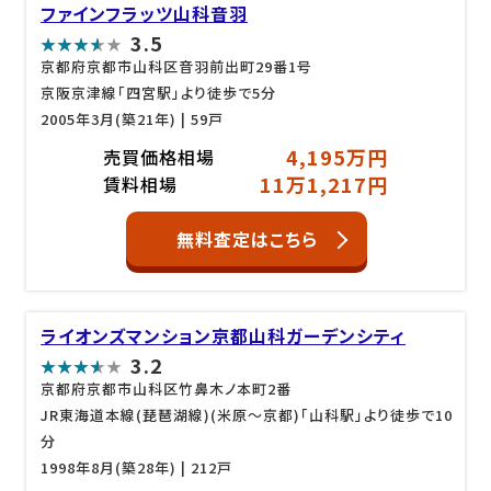
ファインフラッツ山科音羽
3.5
京都府京都市山科区音羽前出町29番1号
京阪京津線「四宮駅」より徒歩で5分
2005年3月(築21年)
| 59戸
4,195万円
売買価格相場
11万1,217円
賃料相場
無料査定はこちら
ライオンズマンション京都山科ガーデンシティ
3.2
京都府京都市山科区竹鼻木ノ本町2番
JR東海道本線(琵琶湖線)(米原～京都)「山科駅」より徒歩で10
分
1998年8月(築28年)
| 212戸