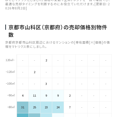
最適な売却タイミングを判断するのにお役立ていただけます。[更新日：2
026年8月2日]
京都市山科区（京都府）の売却価格別物件
数
京都府京都市山科区周辺におけるマンションの[専有面積]×[価格]の情
報をマトリクス表にしました。
120㎡~
-
-
2
-
-
-
-
-
~120㎡
-
2
-
-
-
-
-
-
~100㎡
-
-
3
-
-
-
-
-
~90㎡
4
11
9
9
2
-
-
-
~80㎡
31
25
23
24
7
-
-
-