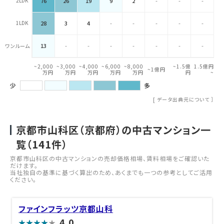
2LDK
76
26
19
9
2
-
-
-
1LDK
28
3
4
-
-
-
-
-
13
-
-
-
-
-
-
-
ワンルーム
~2,000
~3,000
~4,000
~6,000
~8,000
~1.5億
1.5億円
~1億円
万円
万円
万円
万円
万円
円
~
少
多
[
データ出典元について
］
京都市山科区（京都府）の中古マンション一
覧（
141
件）
京都市山科区の中古マンションの売却価格相場、賃料相場をご確認いた
だけます。
当社独自の基準に基づく算出のため、あくまでも一つの参考としてご活用
ください。
ファインフラッツ京都山科
4.0