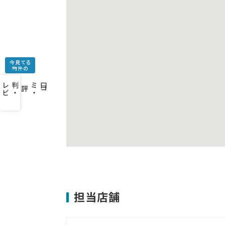
今見てる
物件の
口
コ
ミ
・
判
・
レ
ビ
ュ
ー
を
み
評
担当店舗