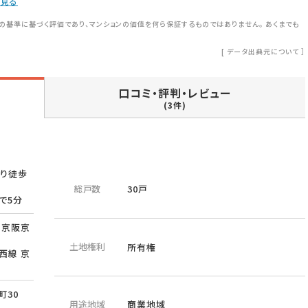
を見る
の基準に基づく評価であり、マンションの価値を何ら保証するものではありません。 あくまでも
[
データ出典元について
］
口コミ・評判・レビュー
(3件)
より徒歩
総戸数
30戸
で5分
 京阪京
土地権利
所有権
西線 京
町30
用途地域
商業地域