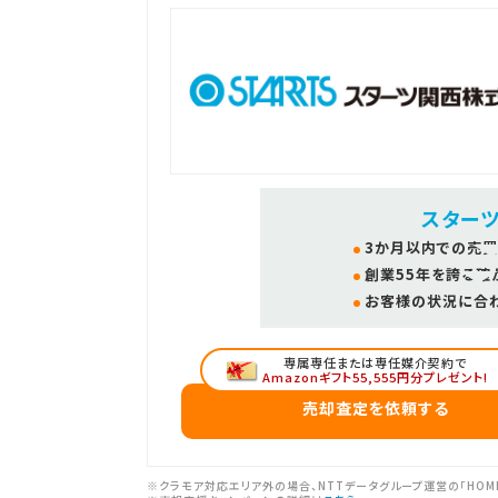
スター
3か月以内での売買
創業55年を誇る確
お客様の状況に合
専属専任または専任媒介契約で
Amazonギフト55,555円分プレゼント!
売却査定を依頼する
※クラモア対応エリア外の場合、NTTデータグループ運営の「HOM