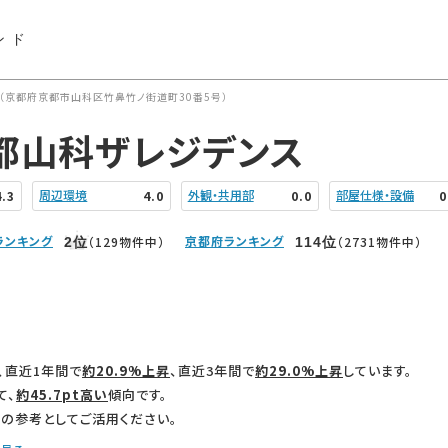
ンド
（京都府京都市山科区竹鼻竹ノ街道町30番5号）
都山科ザレジデンス
周辺環境
外観・共用部
部屋仕様・設備
4.3
4.0
0.0
0
ランキング
京都府ランキング
（129物件中）
（2731物件中）
2
位
114
位
、直近1年間で
約20.9%上昇
、直近3年間で
約29.0%上昇
しています。
て、
約45.7pt高い
傾向です。
の参考としてご活用ください。