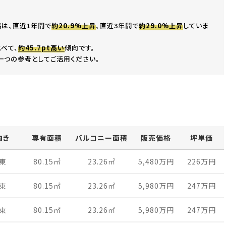
は、直近1年間で
約20.9%上昇
、直近3年間で
約29.0%上昇
していま
べて、
約45.7pt高い
傾向です。
一つの参考としてご活用ください。
向き
専有面積
バルコニー面積
販売価格
坪単価
東
80.15
㎡
23.26
㎡
5,480万
円
226万
円
東
80.15
㎡
23.26
㎡
5,980万
円
247万
円
東
80.15
㎡
23.26
㎡
5,980万
円
247万
円