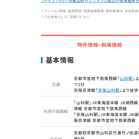
ファインフラッツ京都山科ザレジデンス周辺の相場推移
※マンション評価・住民評価・売買価格相場・賃料相場は、当社独自
一つの参考としてご活用ください。
物件情報・相場情報
基本情報
京都市営地下鉄東西線「
山科駅
」
交通
で2分
京阪京津線「
京阪山科駅
」より徒歩
「山科駅」JR東海道本線 JR湖西線
津線 京都市営地下鉄東西線
利用可能路線
「京阪山科駅」JR東海道本線 JR湖
阪京津線 京都市営地下鉄東西線
京都府京都市山科区竹鼻竹ノ街道
番5号