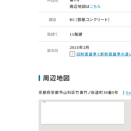
所在地
周辺地図は
こちら
構造
RC（鉄筋コンクリート）
階建て
11階建
2015年2月
築年月
旧耐震基準と新耐震基準の違
周辺地図
京都府京都市山科区竹鼻竹ノ街道町30番5号
[
G