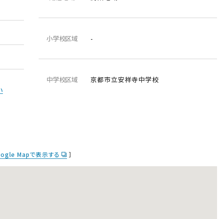
小学校区域
-
中学校区域
京都市立安祥寺中学校
い
oogle Mapで表示する
］