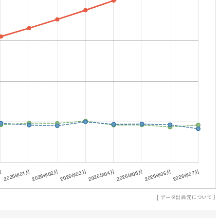
[
データ出典元について
］