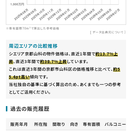
※専有面積70m²で算出した参考価格
[
データ出典元について
］
周辺エリアの比較推移
シエリア京都山科の物件価格は、直近1年間で
約13.7%上
昇
、直近3年間で
約38.7%上昇
しています。
これは直近3年間の京都市山科区の価格推移と比べて、
約5
5.4pt高い
傾向です。
当社独自の基準に基づく算出のため、あくまでも一つの参考
としてご活用ください。
過去の販売履歴
販売年月
所在階
間取り
向き
専有面積
バルコニー面