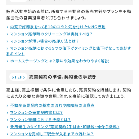
販売活動を始める前に、所有する不動産の販売方針やプランを不動
産会社の営業担当者と打ち合わせましょう。
内覧で好印象をつくる10のコツと気を付けたいNG行動
マンション売却時のクリーニングは実施すべき？
マンションが汚い場合の売却方法とは？
マンション売却における5つの値下げタイミングと値下げなしで売却す
るポイント
ホームステージングとは？意味や効果をわかりやすく解説
売買契約の準備、契約後の手続き
STEP5
売主様、買主様間で条件に合意したら、売買契約を締結します。契約
にあたり必要な書類や費用、流れを事前に確認しておきましょう。
不動産売買契約の基本の流れや締結時の注意点
マンションの売買契約書とは？
マンション売却における決済とは？
費用発生のタイミング/売買契約（手付金・印紙税・仲介手数料）
マンションを売却して現金が入るまでの流れは？