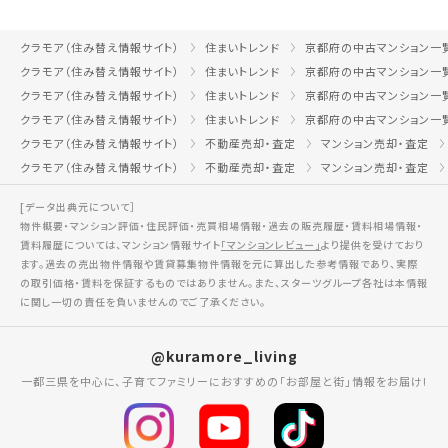
クラモア（住み替え情報サイト）
住まいトレンド
京都府の中古マンション一
クラモア（住み替え情報サイト）
住まいトレンド
京都府の中古マンション一
クラモア（住み替え情報サイト）
住まいトレンド
京都府の中古マンション一
クラモア（住み替え情報サイト）
住まいトレンド
京都府の中古マンション一
クラモア（住み替え情報サイト）
不動産売却・査定
マンション売却・査定
クラモア（住み替え情報サイト）
不動産売却・査定
マンション売却・査定
[データ出典元について］
物件概要・マンション評価・住民評価・売買相場情報・過去の販売履歴・賃料相場情報・
賃料履歴については、マンション情報サイト
「マンションレビュー」
より提供を受けており
ます。過去の売出物件情報や賃貸募集物件情報を元に算出した参考情報であり、実際
の取引価格・賃料を保証するものではありません。また、スターツグループ各社は本情報
に関し一切の責任を負いませんのでご了承ください。
@kuramore_living
一都三県を中心に、子育てファミリーにおすすめの「お部屋と街」情報をお届け!