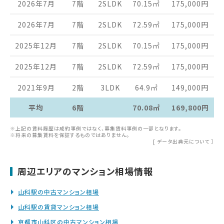
2026年7月
7階
2SLDK
70.15
㎡
175,000
円
2026年7月
7階
2SLDK
72.59
㎡
175,000
円
2025年12月
7階
2SLDK
70.15
㎡
175,000
円
2025年12月
7階
2SLDK
72.59
㎡
175,000
円
2021年9月
2階
3LDK
64.9
㎡
149,000
円
平均
6階
70.08㎡
169,800円
※上記の賃料履歴は成約事例ではなく、募集賃料事例の一部となります。
※将来の募集賃料を保証するものではありません。
[
データ出典元について
］
周辺エリアのマンション相場情報
山科駅の中古マンション相場
山科駅の賃貸マンション相場
京都市山科区の中古マンション相場