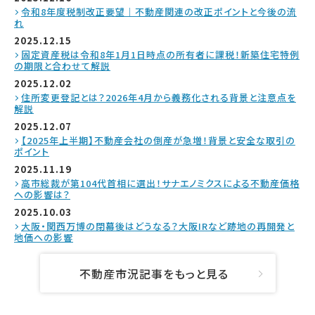
令和8年度税制改正要望｜不動産関連の改正ポイントと今後の流
れ
2025.12.15
固定資産税は令和8年1月1日時点の所有者に課税！新築住宅特例
の期限と合わせて解説
2025.12.02
住所変更登記とは？2026年4月から義務化される背景と注意点を
解説
2025.12.07
【2025年上半期】不動産会社の倒産が急増！背景と安全な取引の
ポイント
2025.11.19
高市総裁が第104代首相に選出！サナエノミクスによる不動産価格
への影響は？
2025.10.03
大阪・関西万博の閉幕後はどうなる？大阪IRなど跡地の再開発と
地価への影響
不動産市況記事をもっと見る