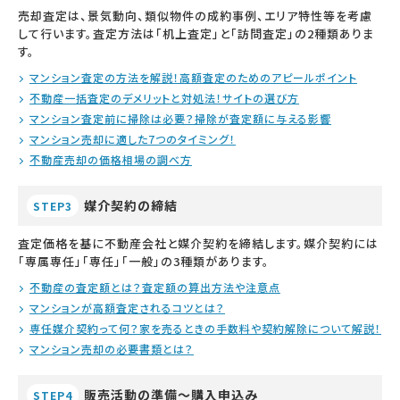
売却査定は、景気動向、類似物件の成約事例、エリア特性等を考慮
して行います。査定方法は「机上査定」と「訪問査定」の2種類ありま
す。
マンション査定の方法を解説！高額査定のためのアピールポイント
不動産一括査定のデメリットと対処法！サイトの選び方
マンション査定前に掃除は必要？掃除が査定額に与える影響
マンション売却に適した7つのタイミング！
不動産売却の価格相場の調べ方
媒介契約の締結
STEP3
査定価格を基に不動産会社と媒介契約を締結します。媒介契約には
「専属専任」「専任」「一般」の3種類があります。
不動産の査定額とは？査定額の算出方法や注意点
マンションが高額査定されるコツとは？
専任媒介契約って何？家を売るときの手数料や契約解除について解説！
マンション売却の必要書類とは？
販売活動の準備～購入申込み
STEP4