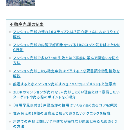
不動産売却の記事
マンション売却の流れ10ステップとは？初心者さんにわかりやすく
解説
マンション売却の内覧で好印象をつくる10のコツと気を付けたいN
G行動
マンション売却で多い7つの失敗とは？事前に学んで間違いを防ぐ
方法
マンション売却したら確定申告はどうする？必要書類や特別控除を
解説
離婚するときマンション売却すべき？メリット・デメリットと注意点
2LDKのマンションが売れない・売却しにくい理由とは？意識したい
ターゲットや売る際のポイントをご紹介
【相場早見表付き】戸建売却の相場はいくら？高く売るコツも解説
住み替えの10個の注意点と知っておきたいテクニックを解説
戸建ての売却は難しい？戸建てが売れない原因と売るための6つ
の方法