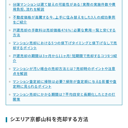
分譲マンションは建て替えの可能性がある！実際の実施件数や費
用負担、流れを解説
不動産価格が高騰する今、上手に住み替えをした3人の成功事例
をご紹介
戸建売却の手数料は売却価格4?6％！必要な費用一覧と安くする
方法
マンション売却における5つの値下げタイミングと値下げなしで売
却するポイント
戸建売却の期間は3ヶ月から11ヶ月！短期間で売却するコツ8つ紹
介
マンションが汚い場合の売却方法とは？売却時のポイントや注意
点を解説
マンション査定前に掃除は必要？掃除が査定額に与える影響や査
定時に見られるポイント
マンション売却にかかる期間は？平均目安と長期化したときの打
開策
シエリア京都山科を売却する方法