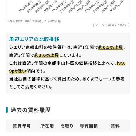
※専有面積70m²で算出した参考価格
[
データ出典元について
］
周辺エリアの比較推移
シエリア京都山科の物件賃料は、直近1年間で
約0.5%上昇
、
直近3年間で
約3.6%上昇
しています。
これは直近3年間の京都市山科区の価格推移と比べて、
約9.
9pt低い
傾向です。
当社独自の基準に基づく算出のため、あくまでも一つの参考
としてご活用ください。
過去の賃料履歴
賃貸年月
所在階
間取り
専有面積
賃料