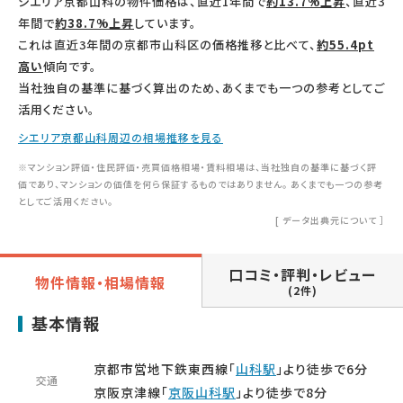
シエリア京都山科の物件価格は、直近1年間で
約13.7%上昇
、直近3
年間で
約38.7%上昇
しています。
これは直近3年間の京都市山科区の価格推移と比べて、
約55.4pt
高い
傾向です。
当社独自の基準に基づく算出のため、あくまでも一つの参考としてご
活用ください。
シエリア京都山科周辺の相場推移を見る
※マンション評価・住民評価・売買価格相場・賃料相場は、当社独自の基準に基づく評
価であり、マンションの価値を何ら保証するものではありません。 あくまでも一つの参考
としてご活用ください。
[
データ出典元について
］
口コミ・評判・レビュー
物件情報・相場情報
(2件)
基本情報
京都市営地下鉄東西線「
山科駅
」より徒歩で6分
交通
京阪京津線「
京阪山科駅
」より徒歩で8分