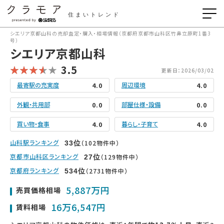
住まいトレンド
シエリア京都山科の売却査定・購入・相場情報（京都府京都市山科区竹鼻立原町1番3
号）
シエリア京都山科
3.5
更新日：2026/03/02
最寄駅の充実度
周辺環境
4.0
4.0
外観・共用部
部屋仕様・設備
0.0
0.0
買い物・食事
暮らし・子育て
4.0
4.0
山科駅ランキング
（102物件中）
33
位
京都市山科区ランキング
（129物件中）
27
位
京都府ランキング
（2731物件中）
534
位
5,887万円
売買価格相場
16万6,547円
賃料相場