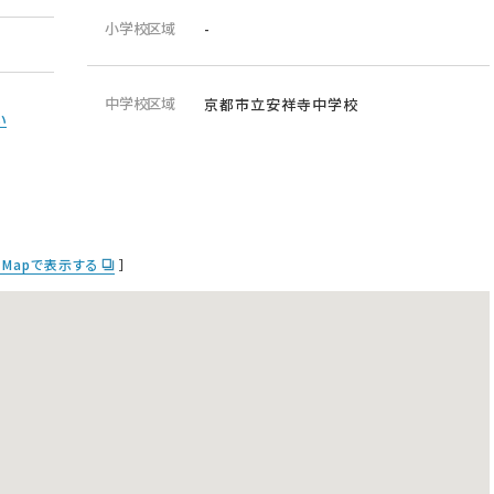
小学校区域
-
中学校区域
京都市立安祥寺中学校
い
e Mapで表示する
］