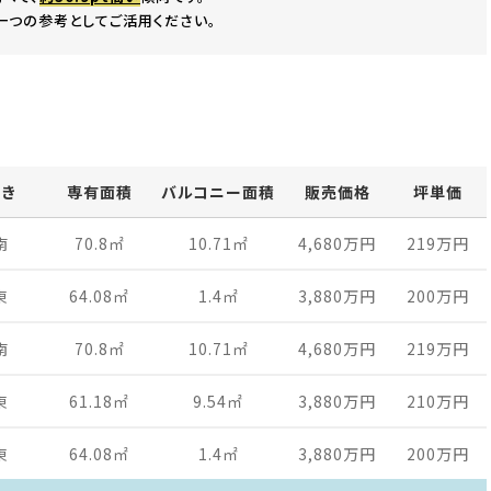
一つの参考としてご活用ください。
向き
専有面積
バルコニー面積
販売価格
坪単価
南
70.8
㎡
10.71
㎡
4,680万
円
219万
円
東
64.08
㎡
1.4
㎡
3,880万
円
200万
円
南
70.8
㎡
10.71
㎡
4,680万
円
219万
円
東
61.18
㎡
9.54
㎡
3,880万
円
210万
円
東
64.08
㎡
1.4
㎡
3,880万
円
200万
円