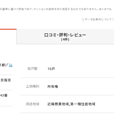
の基準に基づく評価であり、マンションの価値を何ら保証するものではありません。 あくまでも
[
データ出典元について
］
口コミ・評判・レビュー
(4件)
都)「
山
総戸数
75戸
 京阪京
土地権利
所有権
43番
用途地域
近隣商業地域,第一種住居地域