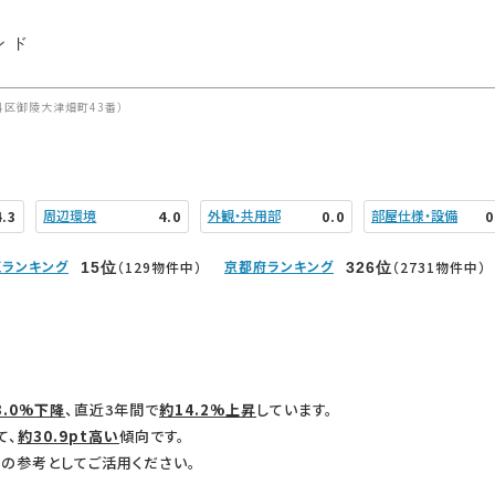
ンド
区御陵大津畑町43番）
周辺環境
外観・共用部
部屋仕様・設備
4.3
4.0
0.0
0
ランキング
京都府ランキング
（129物件中）
（2731物件中）
15
位
326
位
3.0%下降
、直近3年間で
約14.2%上昇
しています。
て、
約30.9pt高い
傾向です。
の参考としてご活用ください。