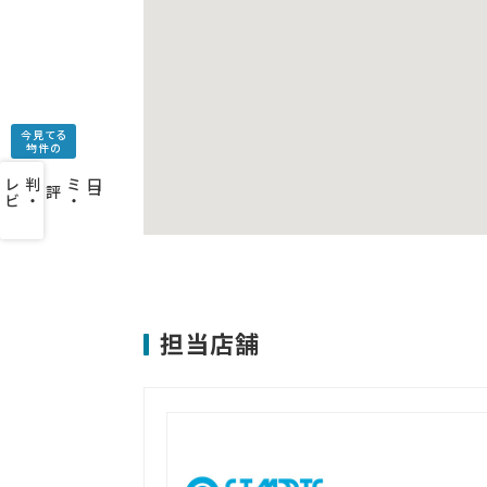
今見てる
物件の
口
コ
ミ
・
判
・
レ
ビ
ュ
ー
を
み
評
担当店舗