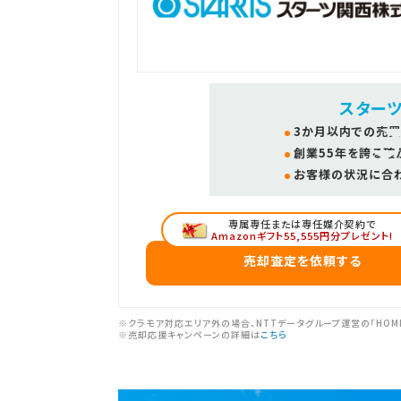
スター
3か月以内での売買
創業55年を誇る確
お客様の状況に合
専属専任または専任媒介契約で
Amazonギフト55,555円分プレゼント!
売却査定を依頼する
※クラモア対応エリア外の場合、NTTデータグループ運営の「HOM
※売却応援キャンペーンの詳細は
こちら