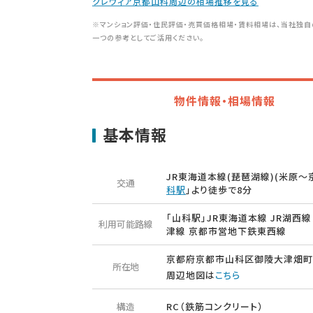
クレヴィア京都山科周辺の相場推移を見る
※マンション評価・住民評価・売買価格相場・賃料相場は、当社独自
一つの参考としてご活用ください。
物件情報・相場情報
基本情報
JR東海道本線(琵琶湖線)(米原～京
交通
科駅
」より徒歩で8分
「山科駅」JR東海道本線 JR湖西線
利用可能路線
津線 京都市営地下鉄東西線
京都府京都市山科区御陵大津畑町
所在地
周辺地図は
こちら
構造
RC（鉄筋コンクリート）