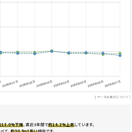
[
データ出典元について
］
約13.0%下降
、直近3年間で
約14.2%上昇
しています。
べて、
約30.9pt高い
傾向です。