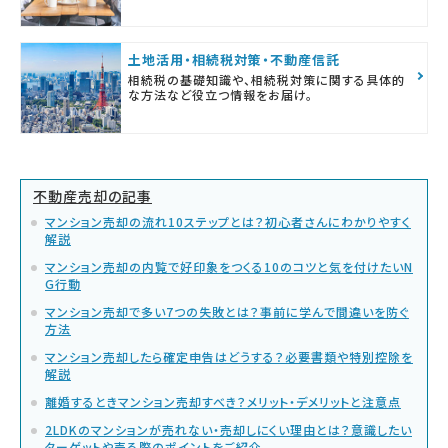
土地活用・相続税対策・不動産信託
相続税の基礎知識や、相続税対策に関する具体的
な方法など役立つ情報をお届け。
不動産売却の記事
マンション売却の流れ10ステップとは？初心者さんにわかりやすく
解説
マンション売却の内覧で好印象をつくる10のコツと気を付けたいN
G行動
マンション売却で多い7つの失敗とは？事前に学んで間違いを防ぐ
方法
マンション売却したら確定申告はどうする？必要書類や特別控除を
解説
離婚するときマンション売却すべき？メリット・デメリットと注意点
2LDKのマンションが売れない・売却しにくい理由とは？意識したい
ターゲットや売る際のポイントをご紹介