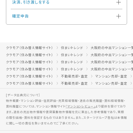
決済、引き渡しをする
確定申告
クラモア（住み替え情報サイト）
住まいトレンド
大阪府の中古マンション一
クラモア（住み替え情報サイト）
住まいトレンド
大阪府の中古マンション一
クラモア（住み替え情報サイト）
住まいトレンド
大阪府の中古マンション一
クラモア（住み替え情報サイト）
住まいトレンド
大阪府の中古マンション一
クラモア（住み替え情報サイト）
不動産売却・査定
マンション売却・査定
クラモア（住み替え情報サイト）
不動産売却・査定
マンション売却・査定
[データ出典元について］
物件概要・マンション評価・住民評価・売買相場情報・過去の販売履歴・賃料相場情報・
賃料履歴については、マンション情報サイト
「マンションレビュー」
より提供を受けており
ます。過去の売出物件情報や賃貸募集物件情報を元に算出した参考情報であり、実際
の取引価格・賃料を保証するものではありません。また、スターツグループ各社は本情報
に関し一切の責任を負いませんのでご了承ください。