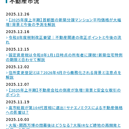
不動産市況
2025.12.26
【2025年度上半期】首都圏の新築分譲マンション平均価格が大幅
増！背景と今後の予測を解説
2025.12.16
令和8年度税制改正要望｜不動産関連の改正ポイントと今後の流
れ
2025.12.15
固定資産税は令和8年1月1日時点の所有者に課税！新築住宅特例
の期限と合わせて解説
2025.12.02
住所変更登記とは？2026年4月から義務化される背景と注意点を
解説
2025.12.07
【2025年上半期】不動産会社の倒産が急増！背景と安全な取引の
ポイント
2025.11.19
高市総裁が第104代首相に選出！サナエノミクスによる不動産価格
への影響は？
2025.10.03
大阪・関西万博の閉幕後はどうなる？大阪IRなど跡地の再開発と