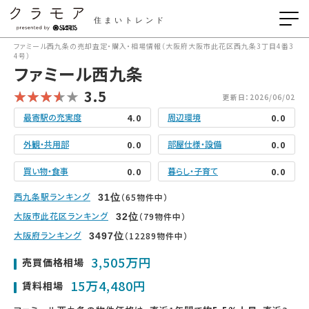
住まいトレンド
ファミール西九条の売却査定・購入・相場情報（大阪府大阪市此花区西九条3丁目4番3
4号）
ファミール西九条
3.5
更新日：2026/06/02
最寄駅の充実度
周辺環境
4.0
0.0
外観・共用部
部屋仕様・設備
0.0
0.0
買い物・食事
暮らし・子育て
0.0
0.0
西九条駅ランキング
（65物件中）
31
位
大阪市此花区ランキング
（79物件中）
32
位
大阪府ランキング
（12289物件中）
3497
位
3,505万円
売買価格相場
15万4,480円
賃料相場