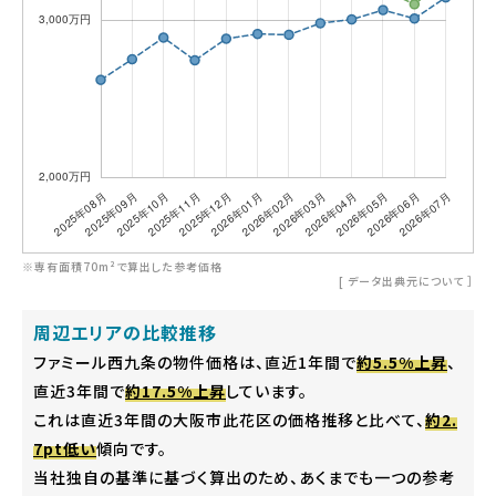
※専有面積70m²で算出した参考価格
[
データ出典元について
］
周辺エリアの比較推移
ファミール西九条の物件価格は、直近1年間で
約5.5%上昇
、
直近3年間で
約17.5%上昇
しています。
これは直近3年間の大阪市此花区の価格推移と比べて、
約2.
7pt低い
傾向です。
当社独自の基準に基づく算出のため、あくまでも一つの参考