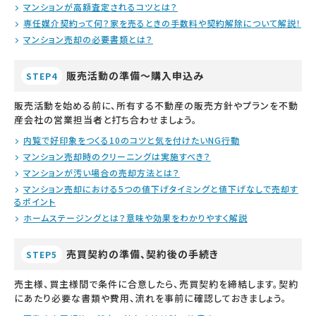
マンションが高額査定されるコツとは？
専任媒介契約って何？家を売るときの手数料や契約解除について解説！
マンション売却の必要書類とは？
販売活動の準備～購入申込み
STEP4
販売活動を始める前に、所有する不動産の販売方針やプランを不動
産会社の営業担当者と打ち合わせましょう。
内覧で好印象をつくる10のコツと気を付けたいNG行動
マンション売却時のクリーニングは実施すべき？
マンションが汚い場合の売却方法とは？
マンション売却における5つの値下げタイミングと値下げなしで売却す
るポイント
ホームステージングとは？意味や効果をわかりやすく解説
売買契約の準備、契約後の手続き
STEP5
売主様、買主様間で条件に合意したら、売買契約を締結します。契約
にあたり必要な書類や費用、流れを事前に確認しておきましょう。