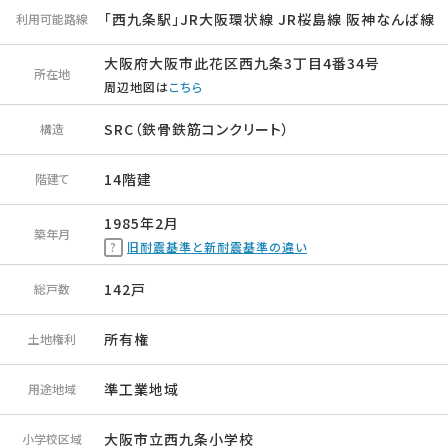
「西九条駅」JR大阪環状線 JR桜島線 阪神なんば線
利用可能路線
大阪府大阪市此花区西九条3丁目4番34号
所在地
周辺地図は
こちら
SRC（鉄骨鉄筋コンクリート）
構造
14階建
階建て
1985年2月
築年月
旧耐震基準と新耐震基準の違い
142戸
総戸数
所有権
土地権利
準工業地域
用途地域
大阪市立西九条小学校
小学校区域