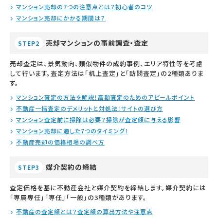
マンション売却の7つの注意点とは？初心者のコツ
マンション売却にかかる期間は？
売却マンションの事前調査・査定
STEP2
売却査定は、景気動向、類似物件の成約事例、エリア特性等を考慮
して行います。査定方法は「机上査定」と「訪問査定」の2種類ありま
す。
マンション査定の方法を解説！高額査定のためのアピールポイント
不動産一括査定のデメリットと対処法！サイトの選び方
マンション査定前に掃除は必要？掃除が査定額に与える影響
マンション売却に適した7つのタイミング！
不動産売却の価格相場の調べ方
媒介契約の締結
STEP3
査定価格を基に不動産会社と媒介契約を締結します。媒介契約には
「専属専任」「専任」「一般」の3種類があります。
不動産の査定額とは？査定額の算出方法や注意点