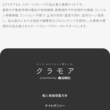
【クラモア】は、スターツグループの住み替え情報サイトです。
最新の不動産市場の動向や地域情報、新築物件や中古物件の情報、マンショ
ン相場情報、マンション・戸建て・土地の売却・査定や流れ、住宅ローン見直
し、 住み替えにおける税金や諸費用などのコンテンツを提供し、お客様の理
想的な住み替えをスターツグループがトータルサポートします。
個人情報保護方針
サイトポリシー