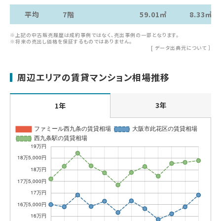
平均
7階
59.01㎡
8.33㎡
※上記の中古販売履歴は成約事例ではなく、売出事例の一部となります。
※将来の売出し価格を保証するものではありません。
[
データ出典元について
］
周辺エリアの賃貸マンション相場推移
3年
1年