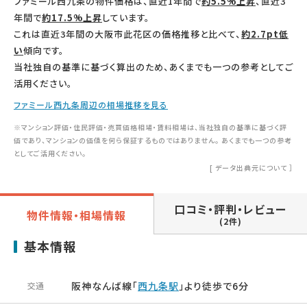
ファミール西九条の物件価格は、直近1年間で
約5.5%上昇
、直近3
年間で
約17.5%上昇
しています。
これは直近3年間の大阪市此花区の価格推移と比べて、
約2.7pt低
い
傾向です。
当社独自の基準に基づく算出のため、あくまでも一つの参考としてご
活用ください。
ファミール西九条周辺の相場推移を見る
※マンション評価・住民評価・売買価格相場・賃料相場は、当社独自の基準に基づく評
価であり、マンションの価値を何ら保証するものではありません。 あくまでも一つの参考
としてご活用ください。
[
データ出典元について
］
口コミ・評判・レビュー
物件情報・相場情報
(2件)
基本情報
阪神なんば線「
西九条駅
」より徒歩で6分
交通