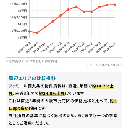
※専有面積70m²で算出した参考価格
[
データ出典元について
］
周辺エリアの比較推移
ファミール西九条の物件賃料は、直近1年間で
約14.7%上
昇
、直近3年間で
約34.0%上昇
しています。
これは直近3年間の大阪市此花区の価格推移と比べて、
約1
1.8pt高い
傾向です。
当社独自の基準に基づく算出のため、あくまでも一つの参考
としてご活用ください。