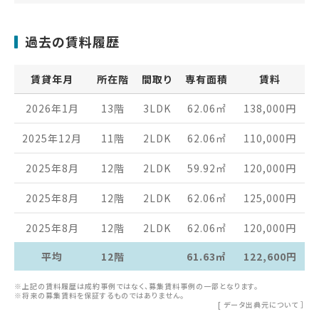
過去の賃料履歴
賃貸年月
所在階
間取り
専有面積
賃料
2026年1月
13階
3LDK
62.06
㎡
138,000
円
2025年12月
11階
2LDK
62.06
㎡
110,000
円
2025年8月
12階
2LDK
59.92
㎡
120,000
円
2025年8月
12階
2LDK
62.06
㎡
125,000
円
2025年8月
12階
2LDK
62.06
㎡
120,000
円
平均
12階
61.63㎡
122,600円
※上記の賃料履歴は成約事例ではなく、募集賃料事例の一部となります。
※将来の募集賃料を保証するものではありません。
[
データ出典元について
］