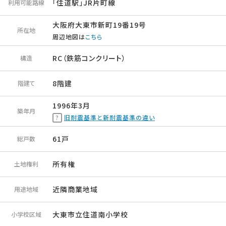
「住道駅」JR片町線
利用可能路線
大阪府大東市新町19番19号
所在地
周辺地図は
こちら
RC（鉄筋コンクリート）
構造
8階建
階建て
1996年3月
築年月
旧耐震基準と新耐震基準の違い
61戸
総戸数
所有権
土地権利
近隣商業地域
用途地域
大東市立住道南小学校
小学校区域