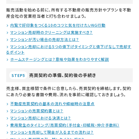
販売活動を始める前に、所有する不動産の販売方針やプランを不動
産会社の営業担当者と打ち合わせましょう。
内覧で好印象をつくる10のコツと気を付けたいNG行動
マンション売却時のクリーニングは実施すべき？
マンションが汚い場合の売却方法とは？
マンション売却における5つの値下げタイミングと値下げなしで売却す
るポイント
ホームステージングとは？意味や効果をわかりやすく解説
売買契約の準備、契約後の手続き
STEP5
売主様、買主様間で条件に合意したら、売買契約を締結します。契約
にあたり必要な書類や費用、流れを事前に確認しておきましょう。
不動産売買契約の基本の流れや締結時の注意点
マンションの売買契約書とは？
マンション売却における決済とは？
費用発生のタイミング/売買契約（手付金・印紙税・仲介手数料）
マンションを売却して現金が入るまでの流れは？