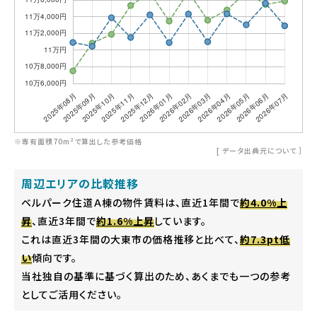
※専有面積70m²で算出した参考価格
[
データ出典元について
］
周辺エリアの比較推移
ベルパーク住道Ａ棟の物件賃料は、直近1年間で
約4.0%上
昇
、直近3年間で
約1.6%上昇
しています。
これは直近3年間の大東市の価格推移と比べて、
約7.3pt低
い
傾向です。
当社独自の基準に基づく算出のため、あくまでも一つの参考
としてご活用ください。