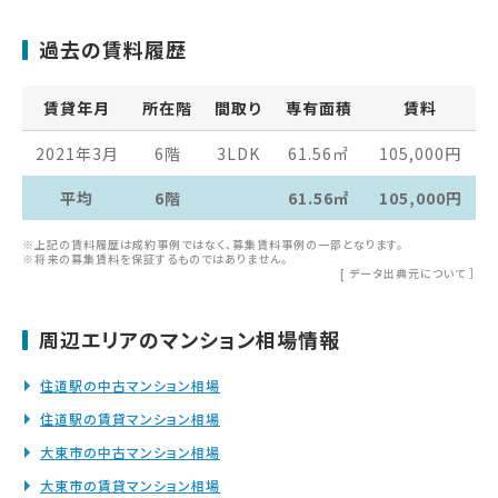
過去の賃料履歴
賃貸年月
所在階
間取り
専有面積
賃料
2021年3月
6階
3LDK
61.56
㎡
105,000
円
平均
6階
61.56㎡
105,000円
※上記の賃料履歴は成約事例ではなく、募集賃料事例の一部となります。
※将来の募集賃料を保証するものではありません。
[
データ出典元について
］
周辺エリアのマンション相場情報
住道駅の中古マンション相場
住道駅の賃貸マンション相場
大東市の中古マンション相場
大東市の賃貸マンション相場