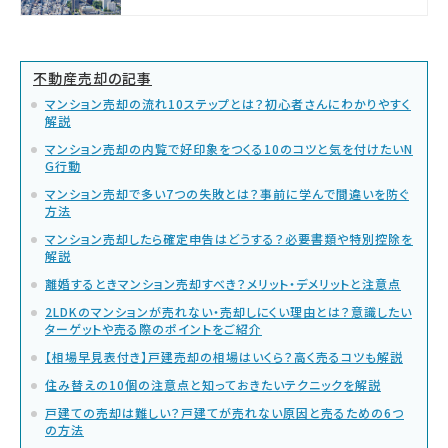
不動産売却の記事
マンション売却の流れ10ステップとは？初心者さんにわかりやすく
解説
マンション売却の内覧で好印象をつくる10のコツと気を付けたいN
G行動
マンション売却で多い7つの失敗とは？事前に学んで間違いを防ぐ
方法
マンション売却したら確定申告はどうする？必要書類や特別控除を
解説
離婚するときマンション売却すべき？メリット・デメリットと注意点
2LDKのマンションが売れない・売却しにくい理由とは？意識したい
ターゲットや売る際のポイントをご紹介
【相場早見表付き】戸建売却の相場はいくら？高く売るコツも解説
住み替えの10個の注意点と知っておきたいテクニックを解説
戸建ての売却は難しい？戸建てが売れない原因と売るための6つ
の方法