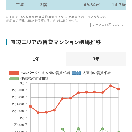
平均
3階
69.34㎡
14.76㎡
※上記の中古販売履歴は成約事例ではなく、売出事例の一部となります。
※将来の売出し価格を保証するものではありません。
[
データ出典元について
］
周辺エリアの賃貸マンション相場推移
3年
1年