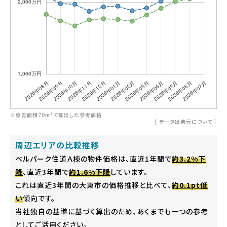
※専有面積70m²で算出した参考価格
[
データ出典元について
］
周辺エリアの比較推移
ベルパーク住道Ａ棟の物件価格は、直近1年間で
約3.2%下
降
、直近3年間で
約1.6%下降
しています。
これは直近3年間の大東市の価格推移と比べて、
約0.1pt低
い
傾向です。
当社独自の基準に基づく算出のため、あくまでも一つの参考
としてご活用ください。