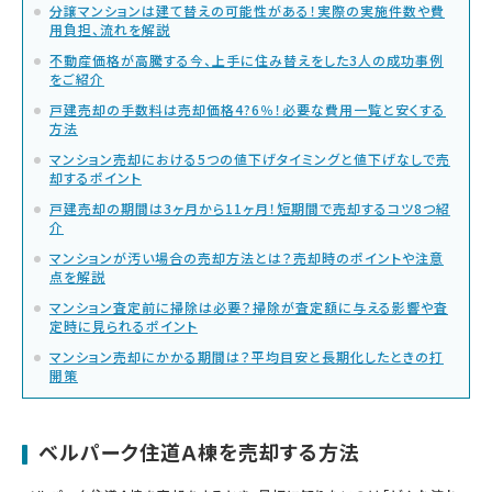
分譲マンションは建て替えの可能性がある！実際の実施件数や費
用負担、流れを解説
不動産価格が高騰する今、上手に住み替えをした3人の成功事例
をご紹介
戸建売却の手数料は売却価格4?6％！必要な費用一覧と安くする
方法
マンション売却における5つの値下げタイミングと値下げなしで売
却するポイント
戸建売却の期間は3ヶ月から11ヶ月！短期間で売却するコツ8つ紹
介
マンションが汚い場合の売却方法とは？売却時のポイントや注意
点を解説
マンション査定前に掃除は必要？掃除が査定額に与える影響や査
定時に見られるポイント
マンション売却にかかる期間は？平均目安と長期化したときの打
開策
ベルパーク住道Ａ棟を売却する方法