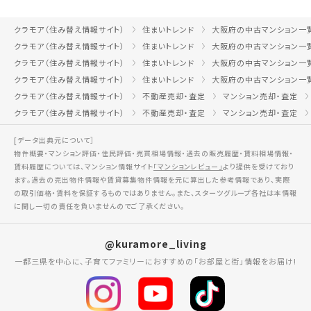
クラモア（住み替え情報サイト）
住まいトレンド
大阪府の中古マンション一
クラモア（住み替え情報サイト）
住まいトレンド
大阪府の中古マンション一
クラモア（住み替え情報サイト）
住まいトレンド
大阪府の中古マンション一
クラモア（住み替え情報サイト）
住まいトレンド
大阪府の中古マンション一
クラモア（住み替え情報サイト）
不動産売却・査定
マンション売却・査定
クラモア（住み替え情報サイト）
不動産売却・査定
マンション売却・査定
[データ出典元について］
物件概要・マンション評価・住民評価・売買相場情報・過去の販売履歴・賃料相場情報・
賃料履歴については、マンション情報サイト
「マンションレビュー」
より提供を受けており
ます。過去の売出物件情報や賃貸募集物件情報を元に算出した参考情報であり、実際
の取引価格・賃料を保証するものではありません。また、スターツグループ各社は本情報
に関し一切の責任を負いませんのでご了承ください。
@kuramore_living
一都三県を中心に、子育てファミリーにおすすめの「お部屋と街」情報をお届け!