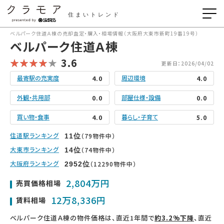
住まいトレンド
ベルパーク住道Ａ棟の売却査定・購入・相場情報（大阪府大東市新町19番19号）
ベルパーク住道Ａ棟
3.6
更新日：2026/04/02
最寄駅の充実度
周辺環境
4.0
4.0
外観・共用部
部屋仕様・設備
0.0
0.0
買い物・食事
暮らし・子育て
4.0
5.0
住道駅ランキング
（79物件中）
11
位
大東市ランキング
（74物件中）
14
位
大阪府ランキング
（12290物件中）
2952
位
2,804万円
売買価格相場
12万8,336円
賃料相場
ベルパーク住道Ａ棟の物件価格は、直近1年間で
約3.2%下降
、直近