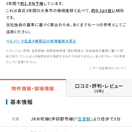
3年間で
約1.6%下降
しています。
これは直近3年間の大東市の価格推移と比べて、
約0.1pt低い
傾向
です。
当社独自の基準に基づく算出のため、あくまでも一つの参考としてご
活用ください。
ベルパーク住道Ａ棟周辺の相場推移を見る
※マンション評価・住民評価・売買価格相場・賃料相場は、当社独自の基準に基づく評
価であり、マンションの価値を何ら保証するものではありません。 あくまでも一つの参考
としてご活用ください。
[
データ出典元について
］
口コミ・評判・レビュー
物件情報・相場情報
(3件)
基本情報
JR片町線(学研都市線)「
住道駅
」より徒歩で3分
交通