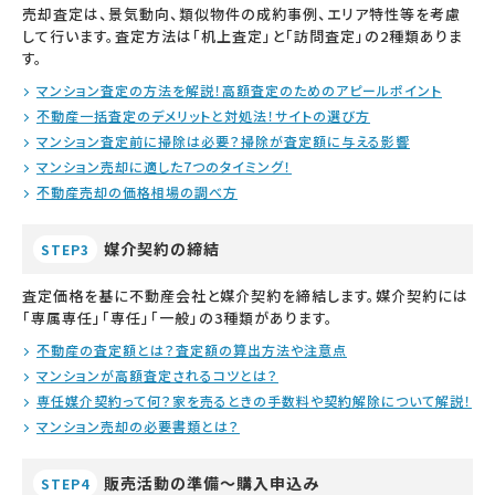
売却査定は、景気動向、類似物件の成約事例、エリア特性等を考慮
して行います。査定方法は「机上査定」と「訪問査定」の2種類ありま
す。
マンション査定の方法を解説！高額査定のためのアピールポイント
不動産一括査定のデメリットと対処法！サイトの選び方
マンション査定前に掃除は必要？掃除が査定額に与える影響
マンション売却に適した7つのタイミング！
不動産売却の価格相場の調べ方
媒介契約の締結
STEP3
査定価格を基に不動産会社と媒介契約を締結します。媒介契約には
「専属専任」「専任」「一般」の3種類があります。
不動産の査定額とは？査定額の算出方法や注意点
マンションが高額査定されるコツとは？
専任媒介契約って何？家を売るときの手数料や契約解除について解説！
マンション売却の必要書類とは？
販売活動の準備～購入申込み
STEP4