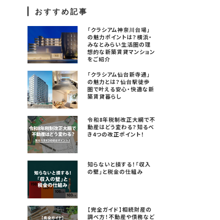
おすすめ記事
「クラシアム神奈川台場」
の魅力ポイントは？横浜・
みなとみらい生活圏の理
想的な新築賃貸マンション
をご紹介
「クラシアム仙台新寺通」
の魅力とは？仙台駅徒歩
圏で叶える安心・快適な新
築賃貸暮らし
令和8年税制改正大綱で不
動産はどう変わる？知るべ
き4つの改正ポイント！
知らないと損する！「収入
の壁」と税金の仕組み
【完全ガイド】相続財産の
調べ方！不動産や債務など