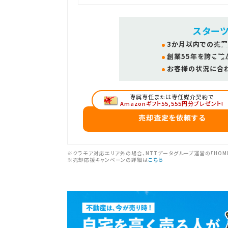
スター
3か月以内での売買
創業55年を誇る確
お客様の状況に合
専属専任または専任媒介契約で
Amazonギフト55,555円分プレゼント!
売却査定を依頼する
※クラモア対応エリア外の場合、NTTデータグループ運営の「HOM
※売却応援キャンペーンの詳細は
こちら