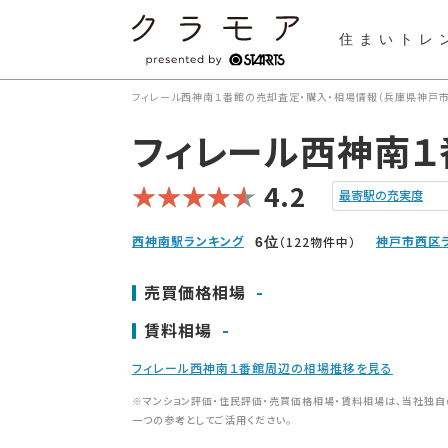
住まいトレ
フィレール西神南１番館の売却査定・購入・相場情報（兵庫県神戸市
フィレール西神南１
4.2
最寄駅の充実度
西神南駅ランキング
神戸市西区
（122物件中）
6
位
-
売買価格相場
-
賃料相場
フィレール西神南１番館周辺の相場推移を見る
※マンション評価・住民評価・売買価格相場・賃料相場は、当社独自
一つの参考としてご活用ください。