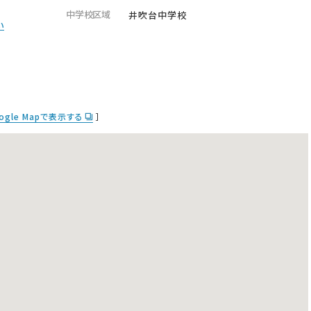
中学校区域
井吹台中学校
い
ogle Mapで表示する
］