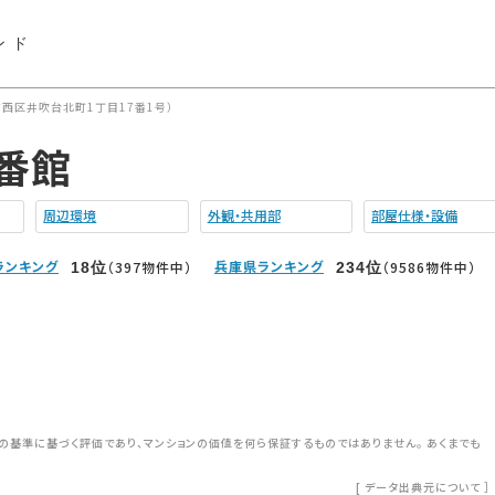
ンド
西区井吹台北町1丁目17番1号）
番館
周辺環境
外観・共用部
部屋仕様・設備
ランキング
兵庫県ランキング
（397物件中）
（9586物件中）
18
位
234
位
の基準に基づく評価であり、マンションの価値を何ら保証するものではありません。 あくまでも
[
データ出典元について
］