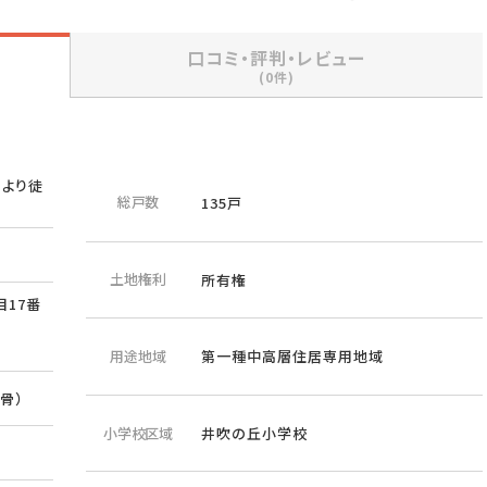
口コミ・評判・レビュー
(0件)
」より徒
総戸数
135戸
線
土地権利
所有権
17番
用途地域
第一種中高層住居専用地域
骨）
小学校区域
井吹の丘小学校