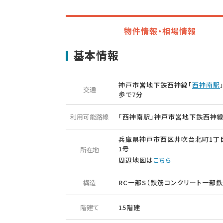
物件情報・相場情報
基本情報
神戸市営地下鉄西神線「
西神南駅
交通
歩で7分
利用可能路線
「西神南駅」神戸市営地下鉄西神
兵庫県神戸市西区井吹台北町1丁目
1号
所在地
周辺地図は
こちら
構造
RC一部S（鉄筋コンクリート一部鉄
階建て
15階建