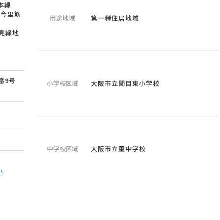
本線
ロ今里筋
用途地域
第一種住居地域
見緑地
番9号
小学校区域
大阪市立関目東小学校
中学校区域
大阪市立菫中学校
い