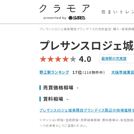
住まいトレ
プレサンスロジェ城東関目グランデイズの売却査定・購入・相場情報
プレサンスロジェ城
4.0
最寄駅の充実度
野江駅ランキング
大阪市城東区
（110物件中）
17
位
-
売買価格相場
-
賃料相場
プレサンスロジェ城東関目グランデイズ周辺の相場推移
※マンション評価・住民評価・売買価格相場・賃料相場は、当社独自
一つの参考としてご活用ください。