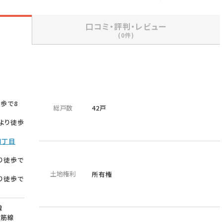
口コミ・評判・レビュー
(0件)
徒歩で8
総戸数
42戸
」より徒歩
四丁目
り徒歩で
土地権利
所有権
り徒歩で
線
里筋線