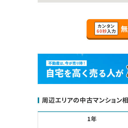
カンタン
無
60秒
入力
周辺エリアの中古マンション
1年