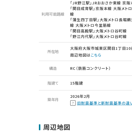
「JR野江駅」JRおおさか東線 京阪
「関目成育駅」京阪本線 大阪メト
利用可能路線
線
「蒲生四丁目駅」大阪メトロ長堀鶴
線 大阪メトロ今里筋線
「関目高殿駅」大阪メトロ谷町線
「野江内代駅」大阪メトロ谷町線
大阪府大阪市城東区関目1丁目10
所在地
周辺地図は
こちら
構造
RC（鉄筋コンクリート）
階建て
15階建
2026年2月
築年月
旧耐震基準と新耐震基準の違
周辺地図