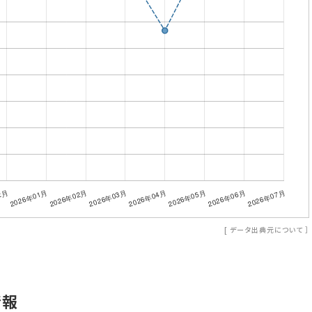
[
データ出典元について
］
情報