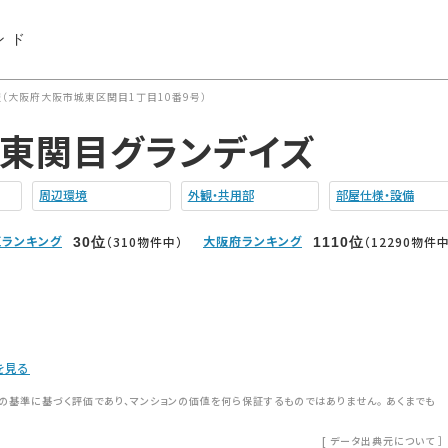
ンド
（大阪府大阪市城東区関目1丁目10番9号）
東関目グランデイズ
周辺環境
外観・共用部
部屋仕様・設備
ランキング
大阪府ランキング
（310物件中）
（12290物件中
30
位
1110
位
を見る
の基準に基づく評価であり、マンションの価値を何ら保証するものではありません。 あくまでも
[
データ出典元について
］