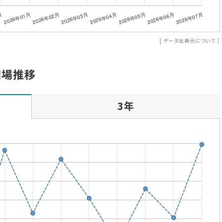
[
データ出典元について
］
相場推移
3年