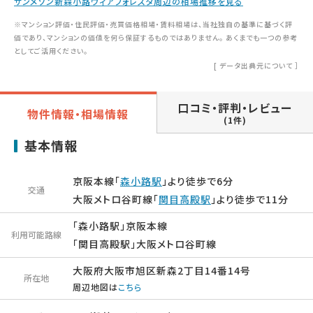
サンメゾン新森小路ヴィアフォレスタ周辺の相場推移を見る
※マンション評価・住民評価・売買価格相場・賃料相場は、当社独自の基準に基づく評
価であり、マンションの価値を何ら保証するものではありません。 あくまでも一つの参考
としてご活用ください。
[
データ出典元について
］
口コミ・評判・レビュー
物件情報・相場情報
(1件)
基本情報
京阪本線「
森小路駅
」より徒歩で6分
交通
大阪メトロ谷町線「
関目高殿駅
」より徒歩で11分
「森小路駅」京阪本線
利用可能路線
「関目高殿駅」大阪メトロ谷町線
大阪府大阪市旭区新森2丁目14番14号
所在地
周辺地図は
こちら