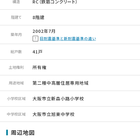
RC（鉄筋コンクリート）
構造
8階建
階建て
2002年7月
築年月
旧耐震基準と新耐震基準の違い
41戸
総戸数
所有権
土地権利
第二種中高層住居専用地域
用途地域
大阪市立新森小路小学校
小学校区域
大阪市立旭東中学校
中学校区域
周辺地図