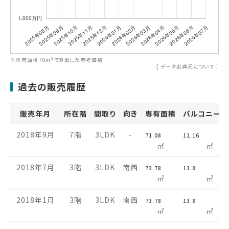
※専有面積70m²で算出した参考価格
[
データ出典元について
］
過去の販売履歴
販売年月
所在階
間取り
向き
専有面積
バルコニー面
2018年9月
7階
3LDK
-
71.08
12.16
㎡
㎡
2018年7月
3階
3LDK
南西
73.78
13.8
㎡
㎡
2018年1月
3階
3LDK
南西
73.78
13.8
㎡
㎡