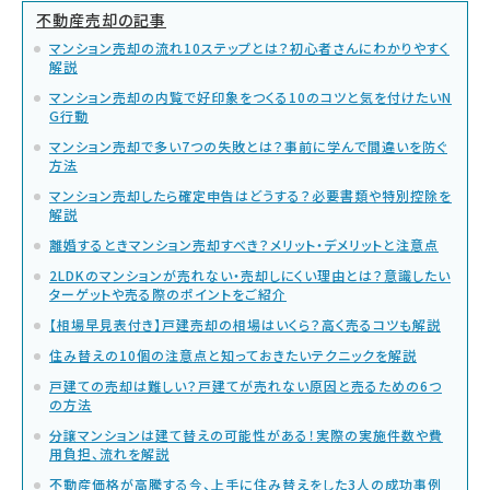
不動産売却の記事
マンション売却の流れ10ステップとは？初心者さんにわかりやすく
解説
マンション売却の内覧で好印象をつくる10のコツと気を付けたいN
G行動
マンション売却で多い7つの失敗とは？事前に学んで間違いを防ぐ
方法
マンション売却したら確定申告はどうする？必要書類や特別控除を
解説
離婚するときマンション売却すべき？メリット・デメリットと注意点
2LDKのマンションが売れない・売却しにくい理由とは？意識したい
ターゲットや売る際のポイントをご紹介
【相場早見表付き】戸建売却の相場はいくら？高く売るコツも解説
住み替えの10個の注意点と知っておきたいテクニックを解説
戸建ての売却は難しい？戸建てが売れない原因と売るための6つ
の方法
分譲マンションは建て替えの可能性がある！実際の実施件数や費
用負担、流れを解説
不動産価格が高騰する今、上手に住み替えをした3人の成功事例