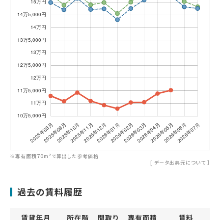
※専有面積70m²で算出した参考価格
[
データ出典元について
］
過去の賃料履歴
賃貸年月
所在階
間取り
専有面積
賃料