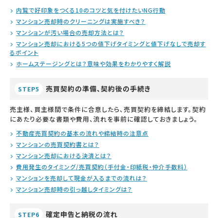
内覧で好印象をつくる10のコツと気を付けたいNG行動
マンション売却時のクリーニングは実施すべき？
マンションが汚い場合の売却方法とは？
マンション売却における5つの値下げタイミングと値下げなしで売却す
るポイント
ホームステージングとは？意味や効果をわかりやすく解説
売買契約の準備、契約後の手続き
STEP5
売主様、買主様間で条件に合意したら、売買契約を締結します。契約
にあたり必要な書類や費用、流れを事前に確認しておきましょう。
不動産売買契約の基本の流れや締結時の注意点
マンションの売買契約書とは？
マンション売却における決済とは？
費用発生のタイミング/売買契約（手付金・印紙税・仲介手数料）
マンションを売却して現金が入るまでの流れは？
マンション売却時の引っ越しタイミングは？
確定申告と納税の流れ
STEP6