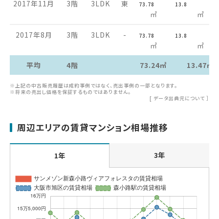
2017年11月
3階
3LDK
東
73.78
13.8
㎡
㎡
2017年8月
3階
3LDK
-
73.78
13.8
㎡
㎡
平均
4階
73.24㎡
13.47㎡
※上記の中古販売履歴は成約事例ではなく、売出事例の一部となります。
※将来の売出し価格を保証するものではありません。
[
データ出典元について
］
周辺エリアの賃貸マンション相場推移
3年
1年