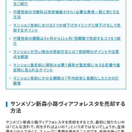
をご紹介
戸建売却の手数料は売却価格4?6％！必要な費用一覧と安くする
方法
マンション売却における5つの値下げタイミングと値下げなしで売
却するポイント
戸建売却の期間は3ヶ月から11ヶ月！短期間で売却するコツ8つ紹
介
マンションが汚い場合の売却方法とは？売却時のポイントや注意
点を解説
マンション査定前に掃除は必要？掃除が査定額に与える影響や査
定時に見られるポイント
マンション売却にかかる期間は？平均目安と長期化したときの打
開策
サンメゾン新森小路ヴィアフォレスタを売却する
方法
サンメゾン新森小路ヴィアフォレスタを売却をするとき、最初に知りたいの
は「どんな流れで、何をすればよいの？」という点ではないでしょうか。全体
像をつかんでおくと、スムーズに準備を進めることができ、余裕を持って売