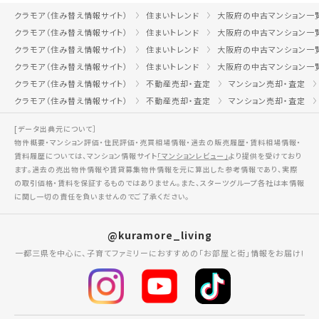
クラモア（住み替え情報サイト）
住まいトレンド
大阪府の中古マンション一
クラモア（住み替え情報サイト）
住まいトレンド
大阪府の中古マンション一
クラモア（住み替え情報サイト）
住まいトレンド
大阪府の中古マンション一
クラモア（住み替え情報サイト）
住まいトレンド
大阪府の中古マンション一
クラモア（住み替え情報サイト）
不動産売却・査定
マンション売却・査定
クラモア（住み替え情報サイト）
不動産売却・査定
マンション売却・査定
[データ出典元について］
物件概要・マンション評価・住民評価・売買相場情報・過去の販売履歴・賃料相場情報・
賃料履歴については、マンション情報サイト
「マンションレビュー」
より提供を受けており
ます。過去の売出物件情報や賃貸募集物件情報を元に算出した参考情報であり、実際
の取引価格・賃料を保証するものではありません。また、スターツグループ各社は本情報
に関し一切の責任を負いませんのでご了承ください。
@kuramore_living
一都三県を中心に、子育てファミリーにおすすめの「お部屋と街」情報をお届け!