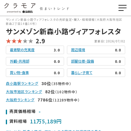
住まいトレンド
サンメゾン新森小路ヴィアフォレスタの売却査定・購入・相場情報（大阪府大阪市旭区
新森2丁目14番14号）
サンメゾン新森小路ヴィアフォレスタ
2.9
更新日：2026/07/02
最寄駅の充実度
周辺環境
3.0
0.0
外観・共用部
部屋仕様・設備
0.0
0.0
買い物・食事
暮らし・子育て
0.0
0.0
森小路駅ランキング
（35物件中）
30
位
大阪市旭区ランキング
（102物件中）
82
位
大阪府ランキング
（12289物件中）
7786
位
-
売買価格相場
11万5,189円
賃料相場