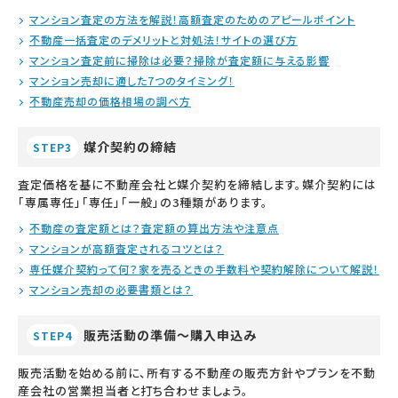
マンション査定の方法を解説！高額査定のためのアピールポイント
不動産一括査定のデメリットと対処法！サイトの選び方
マンション査定前に掃除は必要？掃除が査定額に与える影響
マンション売却に適した7つのタイミング！
不動産売却の価格相場の調べ方
媒介契約の締結
STEP3
査定価格を基に不動産会社と媒介契約を締結します。媒介契約には
「専属専任」「専任」「一般」の3種類があります。
不動産の査定額とは？査定額の算出方法や注意点
マンションが高額査定されるコツとは？
専任媒介契約って何？家を売るときの手数料や契約解除について解説！
マンション売却の必要書類とは？
販売活動の準備～購入申込み
STEP4
販売活動を始める前に、所有する不動産の販売方針やプランを不動
産会社の営業担当者と打ち合わせましょう。