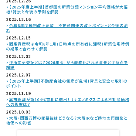
2025.12.26
【2025年度上半期】首都圏の新築分譲マンション平均価格が大幅
増！背景と今後の予測を解説
2025.12.16
令和8年度税制改正要望｜不動産関連の改正ポイントと今後の流
れ
2025.12.15
固定資産税は令和8年1月1日時点の所有者に課税！新築住宅特例
の期限と合わせて解説
2025.12.02
住所変更登記とは？2026年4月から義務化される背景と注意点を
解説
2025.12.07
【2025年上半期】不動産会社の倒産が急増！背景と安全な取引の
ポイント
2025.11.19
高市総裁が第104代首相に選出！サナエノミクスによる不動産価格
への影響は？
2025.10.03
大阪・関西万博の閉幕後はどうなる？大阪IRなど跡地の再開発と
地価への影響