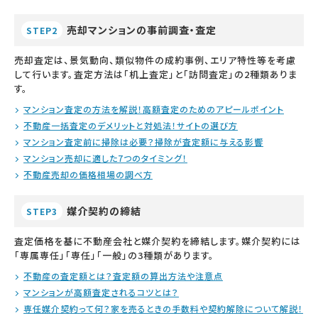
売却マンションの事前調査・査定
STEP2
売却査定は、景気動向、類似物件の成約事例、エリア特性等を考慮
して行います。査定方法は「机上査定」と「訪問査定」の2種類ありま
す。
マンション査定の方法を解説！高額査定のためのアピールポイント
不動産一括査定のデメリットと対処法！サイトの選び方
マンション査定前に掃除は必要？掃除が査定額に与える影響
マンション売却に適した7つのタイミング！
不動産売却の価格相場の調べ方
媒介契約の締結
STEP3
査定価格を基に不動産会社と媒介契約を締結します。媒介契約には
「専属専任」「専任」「一般」の3種類があります。
不動産の査定額とは？査定額の算出方法や注意点
マンションが高額査定されるコツとは？
専任媒介契約って何？家を売るときの手数料や契約解除について解説！