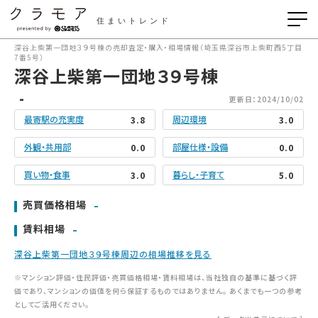
住まいトレンド
深谷上柴第一団地３９号棟の売却査定・購入・相場情報（埼玉県深谷市上柴町西5丁目
7番5号）
深谷上柴第一団地３９号棟
-
更新日：2024/10/02
最寄駅の充実度
周辺環境
3.8
3.0
外観・共用部
部屋仕様・設備
0.0
0.0
買い物・食事
暮らし・子育て
3.0
5.0
-
売買価格相場
-
賃料相場
深谷上柴第一団地３９号棟周辺の相場推移を見る
※マンション評価・住民評価・売買価格相場・賃料相場は、当社独自の基準に基づく評
価であり、マンションの価値を何ら保証するものではありません。 あくまでも一つの参考
としてご活用ください。