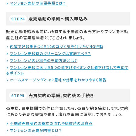
マンション売却の必要書類とは？
販売活動の準備～購入申込み
STEP4
販売活動を始める前に、所有する不動産の販売方針やプランを不動
産会社の営業担当者と打ち合わせましょう。
内覧で好印象をつくる10のコツと気を付けたいNG行動
マンション売却時のクリーニングは実施すべき？
マンションが汚い場合の売却方法とは？
マンション売却における5つの値下げタイミングと値下げなしで売却す
るポイント
ホームステージングとは？意味や効果をわかりやすく解説
売買契約の準備、契約後の手続き
STEP5
売主様、買主様間で条件に合意したら、売買契約を締結します。契約
にあたり必要な書類や費用、流れを事前に確認しておきましょう。
不動産売買契約の基本の流れや締結時の注意点
マンションの売買契約書とは？