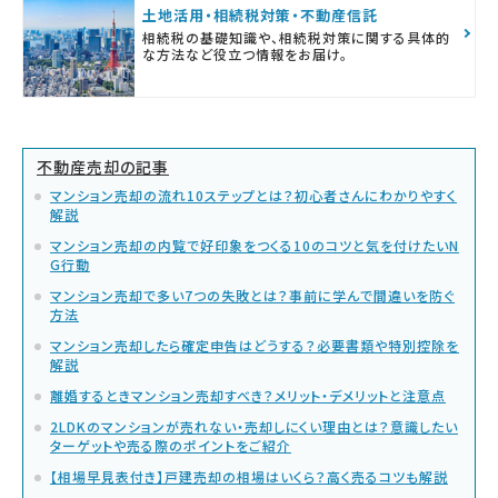
土地活用・相続税対策・不動産信託
相続税の基礎知識や、相続税対策に関する具体的
な方法など役立つ情報をお届け。
不動産売却の記事
マンション売却の流れ10ステップとは？初心者さんにわかりやすく
解説
マンション売却の内覧で好印象をつくる10のコツと気を付けたいN
G行動
マンション売却で多い7つの失敗とは？事前に学んで間違いを防ぐ
方法
マンション売却したら確定申告はどうする？必要書類や特別控除を
解説
離婚するときマンション売却すべき？メリット・デメリットと注意点
2LDKのマンションが売れない・売却しにくい理由とは？意識したい
ターゲットや売る際のポイントをご紹介
【相場早見表付き】戸建売却の相場はいくら？高く売るコツも解説