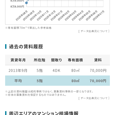
※専有面積70m²で算出した参考価格
[
データ出典元について
］
過去の賃料履歴
賃貸年月
所在階
間取り
専有面積
賃料
2013年9月
5階
4DK
80
㎡
70,000
円
平均
5階
80㎡
70,000円
※上記の賃料履歴は成約事例ではなく、募集賃料事例の一部となります。
※将来の募集賃料を保証するものではありません。
[
データ出典元について
］
周辺エリアのマンション相場情報