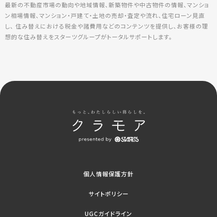
最新の不動産市場の動向や地域情報、新築物件や中古物件の情報、マンショ
ン相場情報、マンション・戸建て・土地の売却・査定や流れ、住宅ローン見直
し、 住み替えにおける税金や諸費用などのコンテンツを提供し、お客様の理
想的な住み替えをスターツグループがトータルサポートします。
個人情報保護方針
サイトポリシー
UGCガイドライン