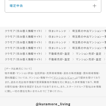
確定申告
クラモア（住み替え情報サイト）
住まいトレンド
埼玉県の中古マンション一
クラモア（住み替え情報サイト）
住まいトレンド
埼玉県の中古マンション一
クラモア（住み替え情報サイト）
住まいトレンド
埼玉県の中古マンション一
クラモア（住み替え情報サイト）
住まいトレンド
埼玉県の中古マンション一
クラモア（住み替え情報サイト）
不動産売却・査定
マンション売却・査定
クラモア（住み替え情報サイト）
不動産売却・査定
マンション売却・査定
[データ出典元について］
物件概要・マンション評価・住民評価・売買相場情報・過去の販売履歴・賃料相場情報・
賃料履歴については、マンション情報サイト
「マンションレビュー」
より提供を受けており
ます。過去の売出物件情報や賃貸募集物件情報を元に算出した参考情報であり、実際
の取引価格・賃料を保証するものではありません。また、スターツグループ各社は本情報
に関し一切の責任を負いませんのでご了承ください。
@kuramore_living