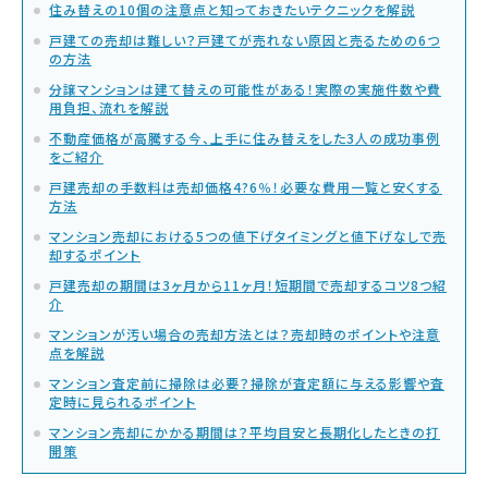
住み替えの10個の注意点と知っておきたいテクニックを解説
戸建ての売却は難しい？戸建てが売れない原因と売るための6つ
の方法
分譲マンションは建て替えの可能性がある！実際の実施件数や費
用負担、流れを解説
不動産価格が高騰する今、上手に住み替えをした3人の成功事例
をご紹介
戸建売却の手数料は売却価格4?6％！必要な費用一覧と安くする
方法
マンション売却における5つの値下げタイミングと値下げなしで売
却するポイント
戸建売却の期間は3ヶ月から11ヶ月！短期間で売却するコツ8つ紹
介
マンションが汚い場合の売却方法とは？売却時のポイントや注意
点を解説
マンション査定前に掃除は必要？掃除が査定額に与える影響や査
定時に見られるポイント
マンション売却にかかる期間は？平均目安と長期化したときの打
開策