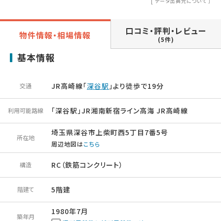
[
データ出典元について
］
口コミ・評判・レビュー
物件情報・相場情報
(5件)
基本情報
JR高崎線「
深谷駅
」より徒歩で19分
交通
「深谷駅」JR湘南新宿ライン高海 JR高崎線
利用可能路線
埼玉県深谷市上柴町西5丁目7番5号
所在地
周辺地図は
こちら
RC（鉄筋コンクリート）
構造
5階建
階建て
1980年7月
築年月