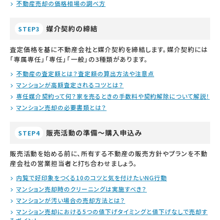
不動産売却の価格相場の調べ方
媒介契約の締結
STEP3
査定価格を基に不動産会社と媒介契約を締結します。媒介契約には
「専属専任」「専任」「一般」の3種類があります。
不動産の査定額とは？査定額の算出方法や注意点
マンションが高額査定されるコツとは？
専任媒介契約って何？家を売るときの手数料や契約解除について解説！
マンション売却の必要書類とは？
販売活動の準備～購入申込み
STEP4
販売活動を始める前に、所有する不動産の販売方針やプランを不動
産会社の営業担当者と打ち合わせましょう。
内覧で好印象をつくる10のコツと気を付けたいNG行動
マンション売却時のクリーニングは実施すべき？
マンションが汚い場合の売却方法とは？
マンション売却における5つの値下げタイミングと値下げなしで売却す