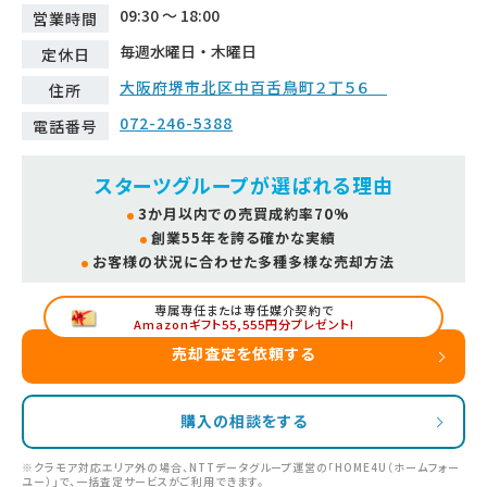
09:30 ～ 18:00
営業時間
毎週水曜日・木曜日
定休日
大阪府堺市北区中百舌鳥町２丁５６
住所
072-246-5388
電話番号
スターツグループが選ばれる理由
3か月以内での売買成約率70%
創業55年を誇る確かな実績
お客様の状況に合わせた多種多様な売却方法
専属専任または専任媒介契約で
Amazonギフト55,555円分プレゼント!
売却査定を依頼する
購入の相談をする
※クラモア対応エリア外の場合、NTTデータグループ運営の「HOME4U（ホームフォー
ユー）」で、一括査定サービスがご利用できます。