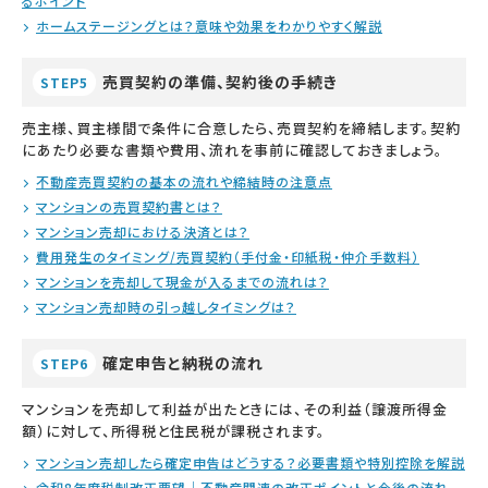
るポイント
ホームステージングとは？意味や効果をわかりやすく解説
売買契約の準備、契約後の手続き
STEP5
売主様、買主様間で条件に合意したら、売買契約を締結します。契約
にあたり必要な書類や費用、流れを事前に確認しておきましょう。
不動産売買契約の基本の流れや締結時の注意点
マンションの売買契約書とは？
マンション売却における決済とは？
費用発生のタイミング/売買契約（手付金・印紙税・仲介手数料）
マンションを売却して現金が入るまでの流れは？
マンション売却時の引っ越しタイミングは？
確定申告と納税の流れ
STEP6
マンションを売却して利益が出たときには、その利益（譲渡所得金
額）に対して、所得税と住民税が課税されます。
マンション売却したら確定申告はどうする？必要書類や特別控除を解説
令和8年度税制改正要望｜不動産関連の改正ポイントと今後の流れ