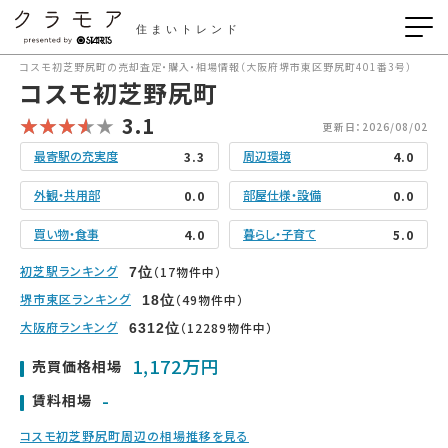
住まいトレンド
コスモ初芝野尻町の売却査定・購入・相場情報（大阪府堺市東区野尻町401番3号）
コスモ初芝野尻町
3.1
更新日：2026/08/02
最寄駅の充実度
周辺環境
3.3
4.0
外観・共用部
部屋仕様・設備
0.0
0.0
買い物・食事
暮らし・子育て
4.0
5.0
初芝駅ランキング
（17物件中）
7
位
堺市東区ランキング
（49物件中）
18
位
大阪府ランキング
（12289物件中）
6312
位
1,172万円
売買価格相場
-
賃料相場
コスモ初芝野尻町周辺の相場推移を見る