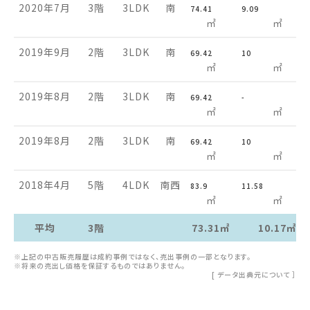
2020年7月
3階
3LDK
南
74.41
9.09
㎡
㎡
2019年9月
2階
3LDK
南
69.42
10
㎡
㎡
2019年8月
2階
3LDK
南
69.42
-
㎡
㎡
2019年8月
2階
3LDK
南
69.42
10
㎡
㎡
2018年4月
5階
4LDK
南西
83.9
11.58
㎡
㎡
平均
3階
73.31㎡
10.17㎡
※上記の中古販売履歴は成約事例ではなく、売出事例の一部となります。
※将来の売出し価格を保証するものではありません。
[
データ出典元について
］