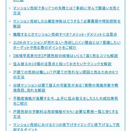
マンション売却で多い7つの失敗とは？事前に学んで間違いを防ぐ
方法
マンション売却したら確定申告はどうする？必要書類や特別控除を
解説
離婚するときマンション売却すべき？メリット・デメリットと注意点
2LDKのマンションが売れない・売却しにくい理由とは？意識したい
ターゲットや売る際のポイントをご紹介
【相場早見表付き】戸建売却の相場はいくら？高く売るコツも解説
住み替えの10個の注意点と知っておきたいテクニックを解説
戸建ての売却は難しい？戸建てが売れない原因と売るための6つ
の方法
分譲マンションは建て替えの可能性がある！実際の実施件数や費
用負担、流れを解説
不動産価格が高騰する今、上手に住み替えをした3人の成功事例
をご紹介
戸建売却の手数料は売却価格4?6％！必要な費用一覧と安くする
方法
マンション売却における5つの値下げタイミングと値下げなしで売
却するポイント