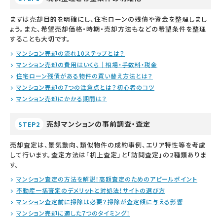
まずは売却目的を明確にし、住宅ローンの残債や資金を整理しまし
ょう。また、希望売却価格・時期・売却方法もなどの希望条件を整理
することも大切です。
マンション売却の流れ10ステップとは？
マンション売却の費用はいくら｜相場・手数料・税金
住宅ローン残債がある物件の買い替え方法とは？
マンション売却の7つの注意点とは？初心者のコツ
マンション売却にかかる期間は？
売却マンションの事前調査・査定
STEP2
売却査定は、景気動向、類似物件の成約事例、エリア特性等を考慮
して行います。査定方法は「机上査定」と「訪問査定」の2種類ありま
す。
マンション査定の方法を解説！高額査定のためのアピールポイント
不動産一括査定のデメリットと対処法！サイトの選び方
マンション査定前に掃除は必要？掃除が査定額に与える影響
マンション売却に適した7つのタイミング！