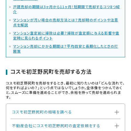
戸建売却の期間は3ヶ月から11ヶ月！短期間で売却するコツ8つ紹
介
マンションが汚い場合の売却方法とは？売却時のポイントや注意
点を解説
マンション査定前に掃除は必要？掃除が査定額に与える影響や査
定時に見られるポイント
マンション売却にかかる期間は？平均目安と長期化したときの打
開策
コスモ初芝野尻町を売却する方法
コスモ初芝野尻町を売却をするとき、最初に知りたいのは「どんな流れで、
何をすればよいの？」という点ではないでしょうか。全体像をつかんでおく
と、スムーズに準備を進めることができ、余裕を持って売却を進められま
す。
コスモ初芝野尻町の相場を調べる
不動産会社にコスモ初芝野尻町の査定依頼をする