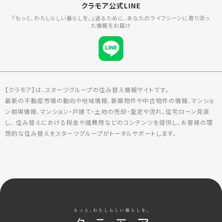
クラモア公式LINE
『もっと、わたしらしい暮らしを。』送るために、あなたのライフシーンに寄り添っ
た情報をお届け
【クラモア】は、スターツグループの住み替え情報サイトです。
最新の不動産市場の動向や地域情報、新築物件や中古物件の情報、マンショ
ン相場情報、マンション・戸建て・土地の売却・査定や流れ、住宅ローン見直
し、 住み替えにおける税金や諸費用などのコンテンツを提供し、お客様の理
想的な住み替えをスターツグループがトータルサポートします。