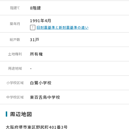
8階建
階建て
1991年4月
築年月
旧耐震基準と新耐震基準の違い
31戸
総戸数
所有権
土地権利
-
用途地域
白鷺小学校
小学校区域
東百舌鳥中学校
中学校区域
周辺地図
大阪府堺市東区野尻町401番3号