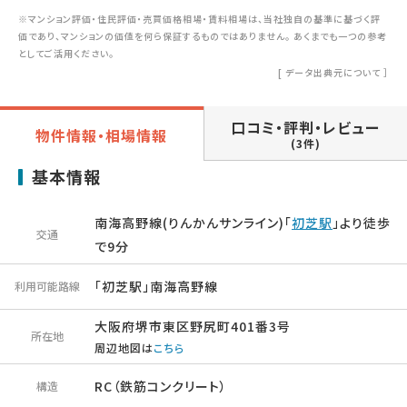
※マンション評価・住民評価・売買価格相場・賃料相場は、当社独自の基準に基づく評
価であり、マンションの価値を何ら保証するものではありません。 あくまでも一つの参考
としてご活用ください。
[
データ出典元について
］
口コミ・評判・レビュー
物件情報・相場情報
(3件)
基本情報
南海高野線(りんかんサンライン)「
初芝駅
」より徒歩
交通
で9分
「初芝駅」南海高野線
利用可能路線
大阪府堺市東区野尻町401番3号
所在地
周辺地図は
こちら
RC（鉄筋コンクリート）
構造