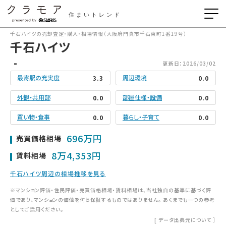
住まいトレンド
千石ハイツの売却査定・購入・相場情報（大阪府門真市千石東町1番19号）
千石ハイツ
-
更新日：2026/03/02
最寄駅の充実度
周辺環境
3.3
0.0
外観・共用部
部屋仕様・設備
0.0
0.0
買い物・食事
暮らし・子育て
0.0
0.0
696万円
売買価格相場
8万4,353円
賃料相場
千石ハイツ周辺の相場推移を見る
※マンション評価・住民評価・売買価格相場・賃料相場は、当社独自の基準に基づく評
価であり、マンションの価値を何ら保証するものではありません。 あくまでも一つの参考
としてご活用ください。
[
データ出典元について
］