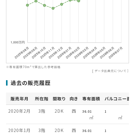
※専有面積70m²で算出した参考価格
[
データ出典元について
］
過去の販売履歴
販売年月
所在階
間取り
向き
専有面積
バルコニー面
2020年2月
3階
2DK
西
36.01
1
㎡
㎡
2020年1月
3階
2DK
西
36.01
1