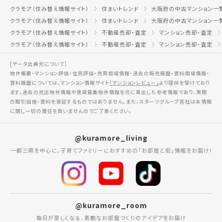
クラモア（住み替え情報サイト）
住まいトレンド
大阪府の中古マンション一
クラモア（住み替え情報サイト）
住まいトレンド
大阪府の中古マンション一
クラモア（住み替え情報サイト）
不動産売却・査定
マンション売却・査定
クラモア（住み替え情報サイト）
不動産売却・査定
マンション売却・査定
[データ出典元について］
物件概要・マンション評価・住民評価・売買相場情報・過去の販売履歴・賃料相場情報・
賃料履歴については、マンション情報サイト
「マンションレビュー」
より提供を受けており
ます。過去の売出物件情報や賃貸募集物件情報を元に算出した参考情報であり、実際
の取引価格・賃料を保証するものではありません。また、スターツグループ各社は本情報
に関し一切の責任を負いませんのでご了承ください。
@kuramore_living
一都三県を中心に、子育てファミリーにおすすめの「お部屋と街」情報をお届け!
@kuramore_room
毎日が楽しくなる、素敵なお部屋づくりのアイデアをお届け