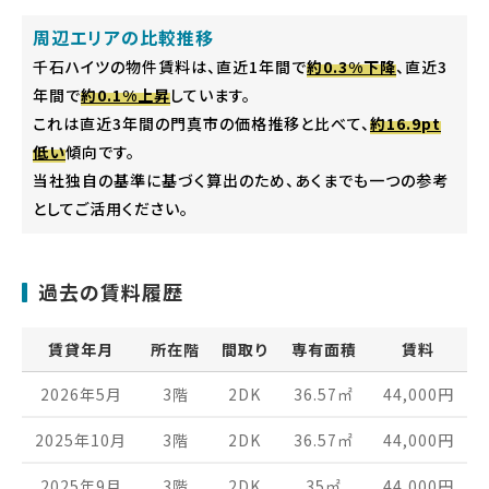
周辺エリアの比較推移
千石ハイツの物件賃料は、直近1年間で
約0.3%下降
、直近3
年間で
約0.1%上昇
しています。
これは直近3年間の門真市の価格推移と比べて、
約16.9pt
低い
傾向です。
当社独自の基準に基づく算出のため、あくまでも一つの参考
としてご活用ください。
過去の賃料履歴
賃貸年月
所在階
間取り
専有面積
賃料
2026年5月
3階
2DK
36.57
㎡
44,000
円
2025年10月
3階
2DK
36.57
㎡
44,000
円
2025年9月
3階
2DK
35
㎡
44,000
円