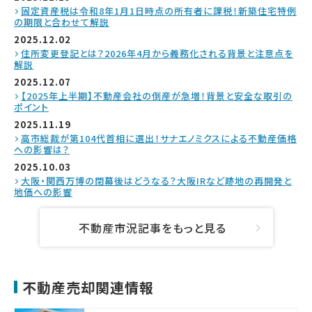
固定資産税は令和8年1月1日時点の所有者に課税！新築住宅特例
の期限と合わせて解説
2025.12.02
住所変更登記とは？2026年4月から義務化される背景と注意点を
解説
2025.12.07
【2025年上半期】不動産会社の倒産が急増！背景と安全な取引の
ポイント
2025.11.19
高市総裁が第104代首相に選出！サナエノミクスによる不動産価格
への影響は？
2025.10.03
大阪・関西万博の閉幕後はどうなる？大阪IRなど跡地の再開発と
地価への影響
不動産市況記事をもっと見る
不動産売却関連情報