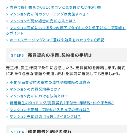
内覧で好印象をつくる10のコツと気を付けたいNG行動
マンション売却時のクリーニングは実施すべき？
マンションが汚い場合の売却方法とは？
マンション売却における5つの値下げタイミングと値下げなしで売却す
るポイント
ホームステージングとは？意味や効果をわかりやすく解説
売買契約の準備、契約後の手続き
STEP5
売主様、買主様間で条件に合意したら、売買契約を締結します。契約
にあたり必要な書類や費用、流れを事前に確認しておきましょう。
不動産売買契約の基本の流れや締結時の注意点
マンションの売買契約書とは？
マンション売却における決済とは？
費用発生のタイミング/売買契約（手付金・印紙税・仲介手数料）
マンションを売却して現金が入るまでの流れは？
マンション売却時の引っ越しタイミングは？
確定申告と納税の流れ
STEP6