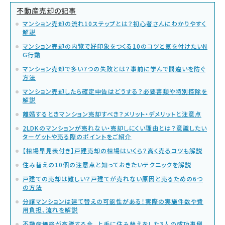
不動産売却の記事
マンション売却の流れ10ステップとは？初心者さんにわかりやすく
解説
マンション売却の内覧で好印象をつくる10のコツと気を付けたいN
G行動
マンション売却で多い7つの失敗とは？事前に学んで間違いを防ぐ
方法
マンション売却したら確定申告はどうする？必要書類や特別控除を
解説
離婚するときマンション売却すべき？メリット・デメリットと注意点
2LDKのマンションが売れない・売却しにくい理由とは？意識したい
ターゲットや売る際のポイントをご紹介
【相場早見表付き】戸建売却の相場はいくら？高く売るコツも解説
住み替えの10個の注意点と知っておきたいテクニックを解説
戸建ての売却は難しい？戸建てが売れない原因と売るための6つ
の方法
分譲マンションは建て替えの可能性がある！実際の実施件数や費
用負担、流れを解説
不動産価格が高騰する今、上手に住み替えをした3人の成功事例