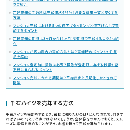
をご紹介
戸建売却の手数料は売却価格4?6％！必要な費用一覧と安くする
方法
マンション売却における5つの値下げタイミングと値下げなしで売
却するポイント
戸建売却の期間は3ヶ月から11ヶ月！短期間で売却するコツ8つ紹
介
マンションが汚い場合の売却方法とは？売却時のポイントや注意
点を解説
マンション査定前に掃除は必要？掃除が査定額に与える影響や査
定時に見られるポイント
マンション売却にかかる期間は？平均目安と長期化したときの打
開策
千石ハイツを売却する方法
千石ハイツを売却をするとき、最初に知りたいのは「どんな流れで、何をす
ればよいの？」という点ではないでしょうか。全体像をつかんでおくと、スム
ーズに準備を進めることができ、余裕を持って売却を進められます。