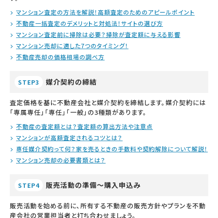
マンション査定の方法を解説！高額査定のためのアピールポイント
不動産一括査定のデメリットと対処法！サイトの選び方
マンション査定前に掃除は必要？掃除が査定額に与える影響
マンション売却に適した7つのタイミング！
不動産売却の価格相場の調べ方
媒介契約の締結
STEP3
査定価格を基に不動産会社と媒介契約を締結します。媒介契約には
「専属専任」「専任」「一般」の3種類があります。
不動産の査定額とは？査定額の算出方法や注意点
マンションが高額査定されるコツとは？
専任媒介契約って何？家を売るときの手数料や契約解除について解説！
マンション売却の必要書類とは？
販売活動の準備～購入申込み
STEP4
販売活動を始める前に、所有する不動産の販売方針やプランを不動
産会社の営業担当者と打ち合わせましょう。