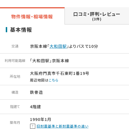
口コミ・評判・レビュー
物件情報・相場情報
(3件)
基本情報
京阪本線「
大和田駅
」よりバスで10分
交通
「大和田駅」京阪本線
利用可能路線
大阪府門真市千石東町1番19号
所在地
周辺地図は
こちら
鉄骨造
構造
4階建
階建て
1990年1月
築年月
旧耐震基準と新耐震基準の違い