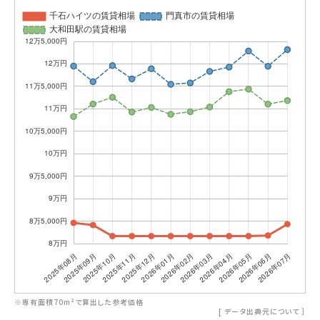
※専有面積70m²で算出した参考価格
[
データ出典元について
］