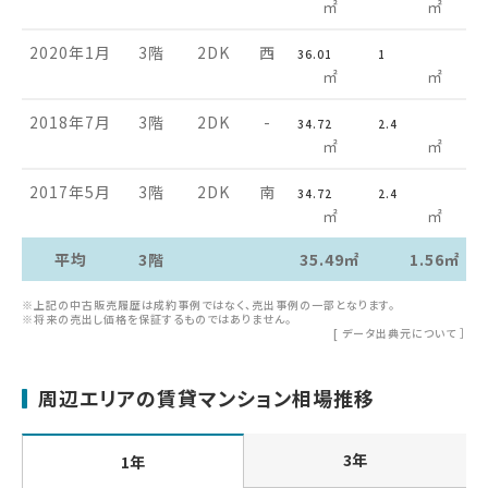
㎡
㎡
2020年1月
3階
2DK
西
36.01
1
㎡
㎡
2018年7月
3階
2DK
-
34.72
2.4
㎡
㎡
2017年5月
3階
2DK
南
34.72
2.4
㎡
㎡
平均
3階
35.49㎡
1.56㎡
※上記の中古販売履歴は成約事例ではなく、売出事例の一部となります。
※将来の売出し価格を保証するものではありません。
[
データ出典元について
］
周辺エリアの賃貸マンション相場推移
3年
1年