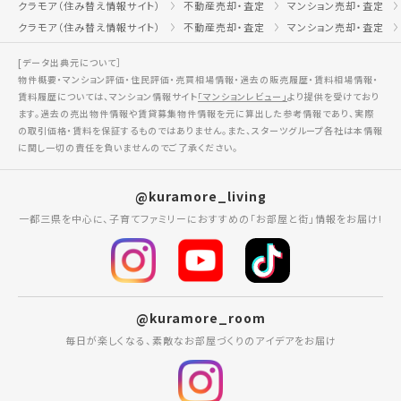
クラモア（住み替え情報サイト）
不動産売却・査定
マンション売却・査定
クラモア（住み替え情報サイト）
不動産売却・査定
マンション売却・査定
[データ出典元について］
物件概要・マンション評価・住民評価・売買相場情報・過去の販売履歴・賃料相場情報・
賃料履歴については、マンション情報サイト
「マンションレビュー」
より提供を受けており
ます。過去の売出物件情報や賃貸募集物件情報を元に算出した参考情報であり、実際
の取引価格・賃料を保証するものではありません。また、スターツグループ各社は本情報
に関し一切の責任を負いませんのでご了承ください。
@kuramore_living
一都三県を中心に、子育てファミリーにおすすめの「お部屋と街」情報をお届け!
@kuramore_room
毎日が楽しくなる、素敵なお部屋づくりのアイデアをお届け