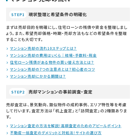
現状整理と希望条件の明確化
STEP1
まずは売却目的を明確にし、住宅ローンの残債や資金を整理しまし
ょう。また、希望売却価格・時期・売却方法もなどの希望条件を整理
することも大切です。
マンション売却の流れ10ステップとは？
マンション売却の費用はいくら｜相場・手数料・税金
住宅ローン残債がある物件の買い替え方法とは？
マンション売却の7つの注意点とは？初心者のコツ
マンション売却にかかる期間は？
売却マンションの事前調査・査定
STEP2
売却査定は、景気動向、類似物件の成約事例、エリア特性等を考慮
して行います。査定方法は「机上査定」と「訪問査定」の2種類ありま
す。
マンション査定の方法を解説！高額査定のためのアピールポイント
不動産一括査定のデメリットと対処法！サイトの選び方