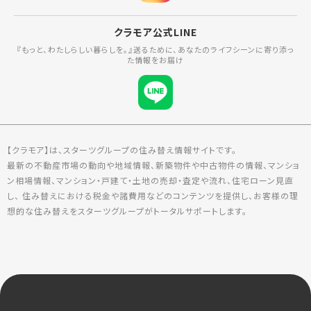
クラモア公式LINE
『もっと、わたしらしい暮らしを。』送るために、あなたのライフシーンに寄り添っ
た情報をお届け
【クラモア】は、スターツグループの住み替え情報サイトです。
最新の不動産市場の動向や地域情報、新築物件や中古物件の情報、マンショ
ン相場情報、マンション・戸建て・土地の売却・査定や流れ、住宅ローン見直
し、 住み替えにおける税金や諸費用などのコンテンツを提供し、お客様の理
想的な住み替えをスターツグループがトータルサポートします。