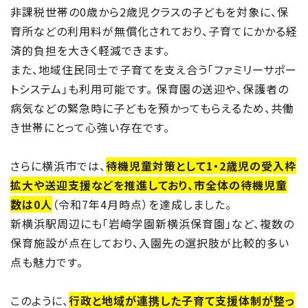
非課税世帯の0歳から2歳児クラスの子どもを対象に、保
育所などの利用料が無償化されており、子育てにかかる経
済的負担を大きく軽減できます。
また、地域住民同士で子育てを支え合う「ファミリーサポー
トシステム」も利用可能です。 保育園の送迎や、保護者の
病気などの緊急時に子どもを預かってもらえるため、共働
き世帯にとって心強い存在です。
さらに横浜市では、
待機児童対策として1・2歳児の受入枠
拡大や送迎支援などを推進しており、市全体の待機児童
数は0人
（令和7年4月時点）を達成しました。
新横浜駅周辺にも「岩崎学園新横浜保育園」など、複数の
保育施設が点在しており、入園先の選択肢が比較的多い
点も魅力です。
このように、
行政と地域が連携した子育て支援体制が整っ