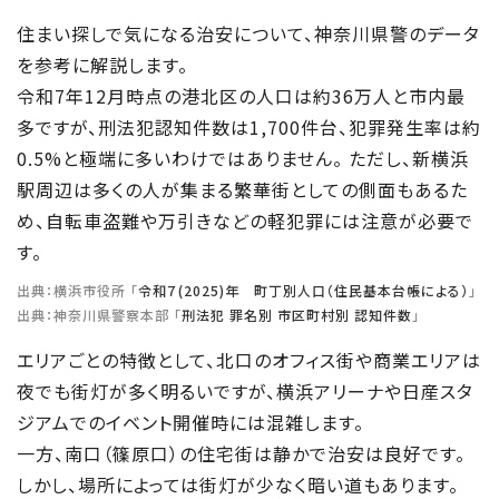
住まい探しで気になる治安について、神奈川県警のデータ
を参考に解説します。
令和7年12月時点の港北区の人口は約36万人と市内最
多ですが、刑法犯認知件数は1,700件台、犯罪発生率は約
0.5%と極端に多いわけではありません。 ただし、新横浜
駅周辺は多くの人が集まる繁華街としての側面もあるた
め、自転車盗難や万引きなどの軽犯罪には注意が必要で
す。
出典：横浜市役所 「
令和７(2025)年 町丁別人口（住民基本台帳による）
」
出典：神奈川県警察本部 「
刑法犯 罪名別 市区町村別 認知件数
」
エリアごとの特徴として、北口のオフィス街や商業エリアは
夜でも街灯が多く明るいですが、横浜アリーナや日産スタ
ジアムでのイベント開催時には混雑します。
一方、南口（篠原口）の住宅街は静かで治安は良好です。
しかし、場所によっては街灯が少なく暗い道もあります。