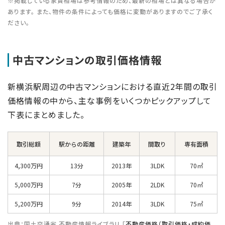
※掲載している家賃相場は参考情報のため、最新の相場とは異なる場合が
あります。 また、物件の条件によっても価格に変動がありますのでご了承く
ださい。
中古マンションの取引価格情報
新横浜駅周辺の中古マンションにおける直近2年間の取引
価格情報の中から、主な事例をいくつかピックアップして
下表にまとめました。
取引総額
駅からの距離
建築年
間取り
専有面積
4,300万円
13分
2013年
3LDK
70㎡
5,000万円
7分
2005年
2LDK
70㎡
5,200万円
9分
2014年
3LDK
75㎡
出典：国土交通省 不動産情報ライブラリ 「
不動産価格（取引価格・成約価