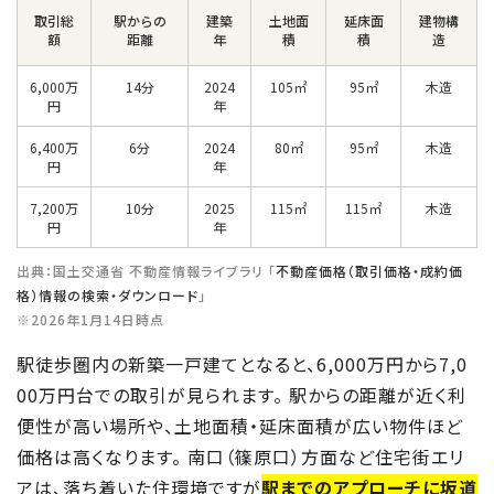
取引総
駅からの
建築
土地面
延床面
建物構
額
距離
年
積
積
造
6,000万
14分
2024
105㎡
95㎡
木造
円
年
6,400万
6分
2024
80㎡
95㎡
木造
円
年
7,200万
10分
2025
115㎡
115㎡
木造
円
年
出典：国土交通省 不動産情報ライブラリ 「
不動産価格（取引価格・成約価
格）情報の検索・ダウンロード
」
※2026年1月14日時点
駅徒歩圏内の新築一戸建てとなると、6,000万円から7,0
00万円台での取引が見られます。 駅からの距離が近く利
便性が高い場所や、土地面積・延床面積が広い物件ほど
価格は高くなります。 南口（篠原口）方面など住宅街エリ
アは、落ち着いた住環境ですが
駅までのアプローチに坂道