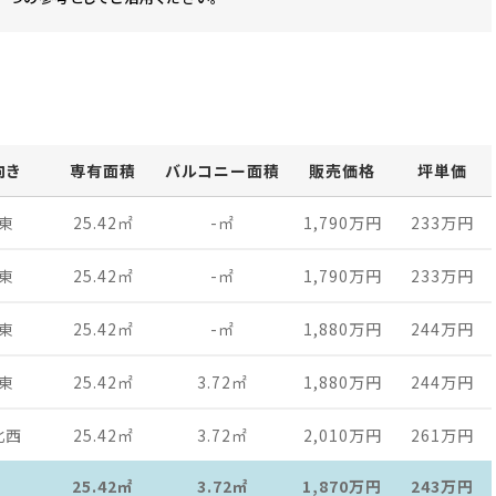
向き
専有面積
バルコニー面積
販売価格
坪単価
東
25.42
㎡
-
㎡
1,790万
円
233万
円
東
25.42
㎡
-
㎡
1,790万
円
233万
円
東
25.42
㎡
-
㎡
1,880万
円
244万
円
東
25.42
㎡
3.72
㎡
1,880万
円
244万
円
北西
25.42
㎡
3.72
㎡
2,010万
円
261万
円
25.42㎡
3.72㎡
1,870万
円
243万
円