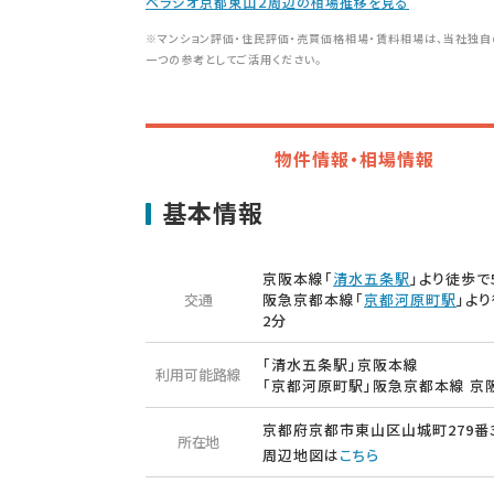
ベラジオ京都東山２周辺の相場推移を見る
※マンション評価・住民評価・売買価格相場・賃料相場は、当社独自
一つの参考としてご活用ください。
物件情報・相場情報
基本情報
京阪本線「
清水五条駅
」より徒歩で
交通
阪急京都本線「
京都河原町駅
」よ
2分
「清水五条駅」京阪本線
利用可能路線
「京都河原町駅」阪急京都本線 京
京都府京都市東山区山城町279番
所在地
周辺地図は
こちら