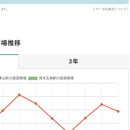
ます。
[
データ出典元について
］
相場推移
3年