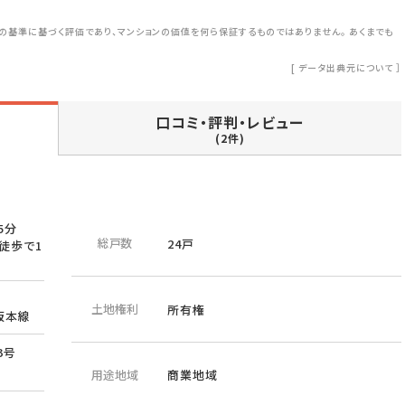
の基準に基づく評価であり、マンションの価値を何ら保証するものではありません。 あくまでも
[
データ出典元について
］
口コミ・評判・レビュー
(2件)
5分
総戸数
24戸
り徒歩で1
土地権利
所有権
阪本線
3号
用途地域
商業地域