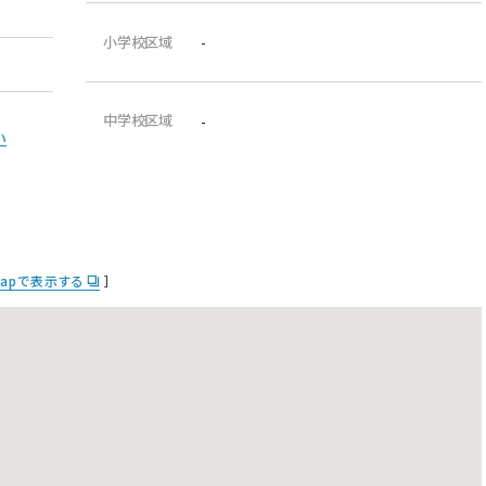
小学校区域
-
中学校区域
-
い
 Mapで表示する
］