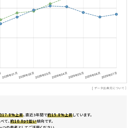
[
データ出典元について
］
約17.8%上昇
、直近3年間で
約15.8%上昇
しています。
べて、
約10.8pt低い
傾向です。
一つの参考としてご活用ください。