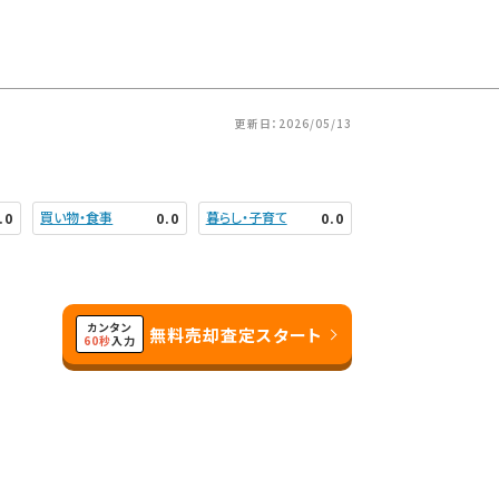
更新日：2026/05/13
買い物・食事
暮らし・子育て
.0
0.0
0.0
）
カンタン
無料売却査定スタート
60秒
入力