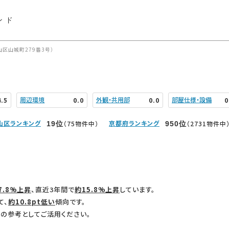
ンド
区山城町279番3号）
周辺環境
外観・共用部
部屋仕様・設備
4.5
0.0
0.0
0
山区ランキング
京都府ランキング
（75物件中）
（2731物件中
19
位
950
位
7.8%上昇
、直近3年間で
約15.8%上昇
しています。
て、
約10.8pt低い
傾向です。
の参考としてご活用ください。