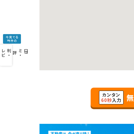
今見てる
物件の
口
コ
ミ
・
判
・
レ
ビ
ュ
ー
を
み
評
カンタン
無
60秒
入力