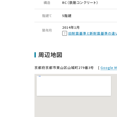
構造
RC（鉄筋コンクリート）
階建て
5階建
2014年1月
築年月
旧耐震基準と新耐震基準の違
周辺地図
京都府京都市東山区山城町279番3号
[
Google