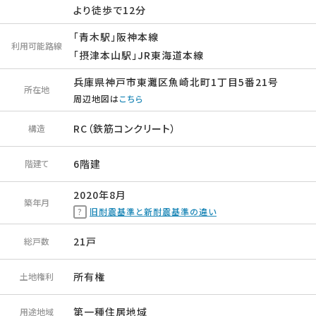
より徒歩で12分
「青木駅」阪神本線
利用可能路線
「摂津本山駅」JR東海道本線
兵庫県神戸市東灘区魚崎北町1丁目5番21号
所在地
周辺地図は
こちら
RC（鉄筋コンクリート）
構造
6階建
階建て
2020年8月
築年月
旧耐震基準と新耐震基準の違い
21戸
総戸数
所有権
土地権利
第一種住居地域
用途地域