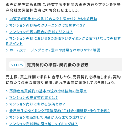
販売活動を始める前に、所有する不動産の販売方針やプランを不動
産会社の営業担当者と打ち合わせましょう。
内覧で好印象をつくる10のコツと気を付けたいNG行動
マンション売却時のクリーニングは実施すべき？
マンションが汚い場合の売却方法とは？
マンション売却における5つの値下げタイミングと値下げなしで売却す
るポイント
ホームステージングとは？意味や効果をわかりやすく解説
売買契約の準備、契約後の手続き
STEP5
売主様、買主様間で条件に合意したら、売買契約を締結します。契約
にあたり必要な書類や費用、流れを事前に確認しておきましょう。
不動産売買契約の基本の流れや締結時の注意点
マンションの売買契約書とは？
マンション売却における決済とは？
費用発生のタイミング/売買契約（手付金・印紙税・仲介手数料）
マンションを売却して現金が入るまでの流れは？
マンション売却時の引っ越しタイミングは？