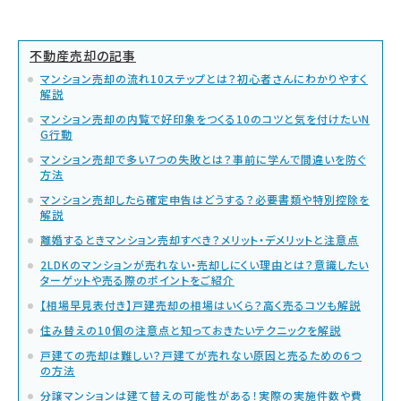
不動産売却の記事
マンション売却の流れ10ステップとは？初心者さんにわかりやすく
解説
マンション売却の内覧で好印象をつくる10のコツと気を付けたいN
G行動
マンション売却で多い7つの失敗とは？事前に学んで間違いを防ぐ
方法
マンション売却したら確定申告はどうする？必要書類や特別控除を
解説
離婚するときマンション売却すべき？メリット・デメリットと注意点
2LDKのマンションが売れない・売却しにくい理由とは？意識したい
ターゲットや売る際のポイントをご紹介
【相場早見表付き】戸建売却の相場はいくら？高く売るコツも解説
住み替えの10個の注意点と知っておきたいテクニックを解説
戸建ての売却は難しい？戸建てが売れない原因と売るための6つ
の方法
分譲マンションは建て替えの可能性がある！実際の実施件数や費