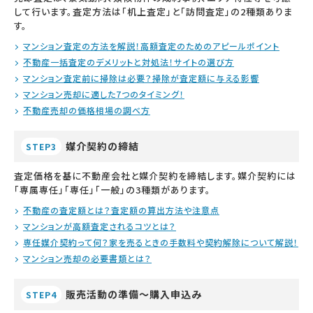
して行います。査定方法は「机上査定」と「訪問査定」の2種類ありま
す。
マンション査定の方法を解説！高額査定のためのアピールポイント
不動産一括査定のデメリットと対処法！サイトの選び方
マンション査定前に掃除は必要？掃除が査定額に与える影響
マンション売却に適した7つのタイミング！
不動産売却の価格相場の調べ方
媒介契約の締結
STEP3
査定価格を基に不動産会社と媒介契約を締結します。媒介契約には
「専属専任」「専任」「一般」の3種類があります。
不動産の査定額とは？査定額の算出方法や注意点
マンションが高額査定されるコツとは？
専任媒介契約って何？家を売るときの手数料や契約解除について解説！
マンション売却の必要書類とは？
販売活動の準備～購入申込み
STEP4