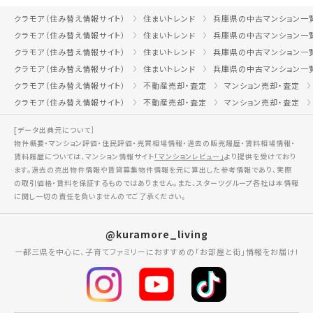
クラモア（住み替え情報サイト）
住まいトレンド
兵庫県の中古マンション一
クラモア（住み替え情報サイト）
住まいトレンド
兵庫県の中古マンション一
クラモア（住み替え情報サイト）
住まいトレンド
兵庫県の中古マンション一
クラモア（住み替え情報サイト）
住まいトレンド
兵庫県の中古マンション一
クラモア（住み替え情報サイト）
不動産売却・査定
マンション売却・査定
クラモア（住み替え情報サイト）
不動産売却・査定
マンション売却・査定
[データ出典元について］
物件概要・マンション評価・住民評価・売買相場情報・過去の販売履歴・賃料相場情報・
賃料履歴については、マンション情報サイト
「マンションレビュー」
より提供を受けており
ます。過去の売出物件情報や賃貸募集物件情報を元に算出した参考情報であり、実際
の取引価格・賃料を保証するものではありません。また、スターツグループ各社は本情報
に関し一切の責任を負いませんのでご了承ください。
@kuramore_living
一都三県を中心に、子育てファミリーにおすすめの「お部屋と街」情報をお届け!