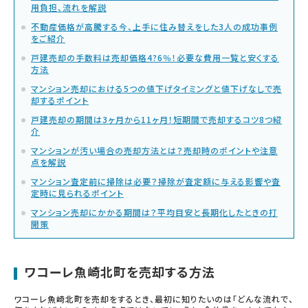
用負担、流れを解説
不動産価格が高騰する今、上手に住み替えをした3人の成功事例
をご紹介
戸建売却の手数料は売却価格4?6％！必要な費用一覧と安くする
方法
マンション売却における5つの値下げタイミングと値下げなしで売
却するポイント
戸建売却の期間は3ヶ月から11ヶ月！短期間で売却するコツ8つ紹
介
マンションが汚い場合の売却方法とは？売却時のポイントや注意
点を解説
マンション査定前に掃除は必要？掃除が査定額に与える影響や査
定時に見られるポイント
マンション売却にかかる期間は？平均目安と長期化したときの打
開策
ワコーレ魚崎北町を売却する方法
ワコーレ魚崎北町を売却をするとき、最初に知りたいのは「どんな流れで、