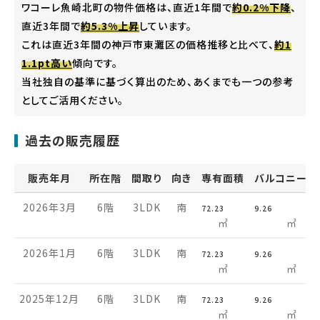
ワコーレ魚崎北町の物件価格は、直近1年間で
約0.2%下降
、
直近3年間で
約5.3%上昇
しています。
これは直近3年間の神戸市東灘区の価格推移と比べて、
約1
1.1pt高い
傾向です。
当社独自の基準に基づく算出のため、あくまでも一つの参考
としてご活用ください。
過去の販売履歴
販売年月
所在階
間取り
向き
専有面積
バルコニー面
2026年3月
6階
3LDK
南
72.23
9.26
㎡
㎡
2026年1月
6階
3LDK
南
72.23
9.26
㎡
㎡
2025年12月
6階
3LDK
南
72.23
9.26
㎡
㎡