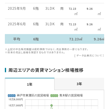
2025年9月
6階
3LDK
南
72.23
9.26
㎡
㎡
2025年6月
6階
3LDK
南
72.23
9.26
㎡
㎡
平均
6階
72.23㎡
9.26㎡
※上記の中古販売履歴は成約事例ではなく、売出事例の一部となります。
※将来の売出し価格を保証するものではありません。
[
データ出典元について
］
周辺エリアの賃貸マンション相場推移
3年
1年