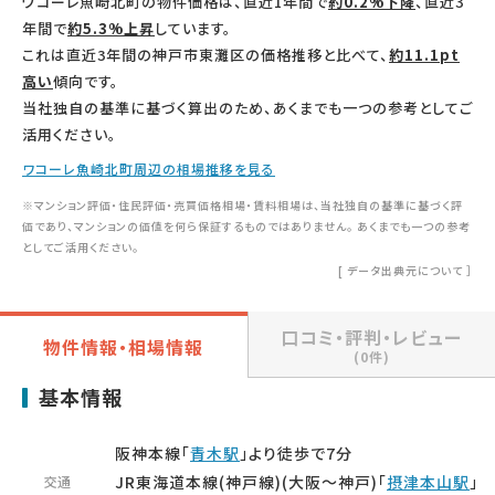
ワコーレ魚崎北町の物件価格は、直近1年間で
約0.2%下降
、直近3
年間で
約5.3%上昇
しています。
これは直近3年間の神戸市東灘区の価格推移と比べて、
約11.1pt
高い
傾向です。
当社独自の基準に基づく算出のため、あくまでも一つの参考としてご
活用ください。
ワコーレ魚崎北町周辺の相場推移を見る
※マンション評価・住民評価・売買価格相場・賃料相場は、当社独自の基準に基づく評
価であり、マンションの価値を何ら保証するものではありません。 あくまでも一つの参考
としてご活用ください。
[
データ出典元について
］
口コミ・評判・レビュー
物件情報・相場情報
(0件)
基本情報
阪神本線「
青木駅
」より徒歩で7分
JR東海道本線(神戸線)(大阪～神戸)「
摂津本山駅
」
交通