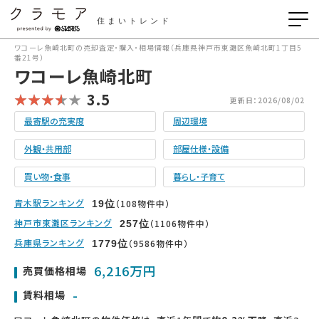
住まいトレンド
ワコーレ魚崎北町の売却査定・購入・相場情報（兵庫県神戸市東灘区魚崎北町1丁目5
番21号）
ワコーレ魚崎北町
3.5
更新日：2026/08/02
最寄駅の充実度
周辺環境
外観・共用部
部屋仕様・設備
買い物・食事
暮らし・子育て
青木駅ランキング
（108物件中）
19
位
神戸市東灘区ランキング
（1106物件中）
257
位
兵庫県ランキング
（9586物件中）
1779
位
6,216万円
売買価格相場
-
賃料相場