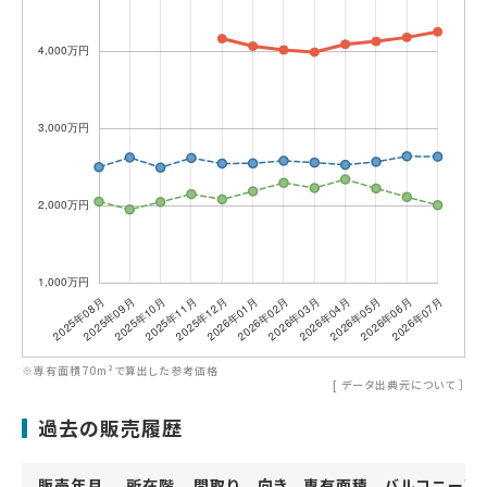
※専有面積70m²で算出した参考価格
[
データ出典元について
］
過去の販売履歴
販売年月
所在階
間取り
向き
専有面積
バルコニー面