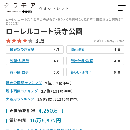
住まいトレンド
ローレルコート浜寺公園の売却査定・購入・相場情報（大阪府堺市西区浜寺公園町3丁
目311番）
ローレルコート浜寺公園
3.9
更新日：2026/08/02
最寄駅の充実度
周辺環境
4.7
4.0
外観・共用部
部屋仕様・設備
4.0
4.0
買い物・食事
暮らし・子育て
2.0
5.0
浜寺公園駅ランキング
（19物件中）
5
位
堺市西区ランキング
（131物件中）
17
位
大阪府ランキング
（12290物件中）
1503
位
4,250万円
売買価格相場
16万6,972円
賃料相場