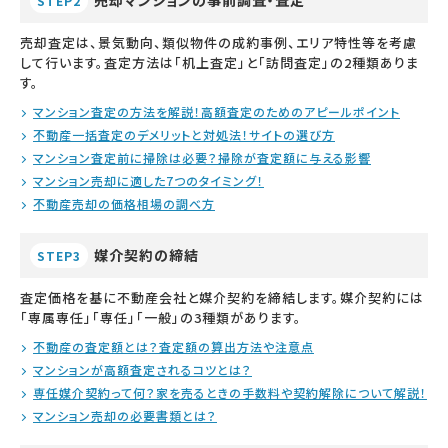
売却マンションの事前調査・査定
STEP2
売却査定は、景気動向、類似物件の成約事例、エリア特性等を考慮
して行います。査定方法は「机上査定」と「訪問査定」の2種類ありま
す。
マンション査定の方法を解説！高額査定のためのアピールポイント
不動産一括査定のデメリットと対処法！サイトの選び方
マンション査定前に掃除は必要？掃除が査定額に与える影響
マンション売却に適した7つのタイミング！
不動産売却の価格相場の調べ方
媒介契約の締結
STEP3
査定価格を基に不動産会社と媒介契約を締結します。媒介契約には
「専属専任」「専任」「一般」の3種類があります。
不動産の査定額とは？査定額の算出方法や注意点
マンションが高額査定されるコツとは？
専任媒介契約って何？家を売るときの手数料や契約解除について解説！
マンション売却の必要書類とは？