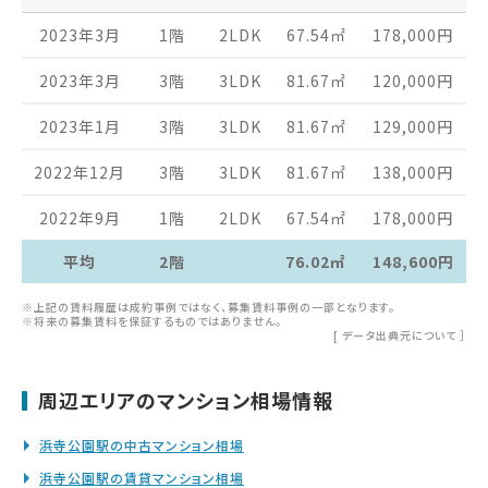
2023年3月
1階
2LDK
67.54
㎡
178,000
円
2023年3月
3階
3LDK
81.67
㎡
120,000
円
2023年1月
3階
3LDK
81.67
㎡
129,000
円
2022年12月
3階
3LDK
81.67
㎡
138,000
円
2022年9月
1階
2LDK
67.54
㎡
178,000
円
平均
2階
76.02㎡
148,600円
※上記の賃料履歴は成約事例ではなく、募集賃料事例の一部となります。
※将来の募集賃料を保証するものではありません。
[
データ出典元について
］
周辺エリアのマンション相場情報
浜寺公園駅の中古マンション相場
浜寺公園駅の賃貸マンション相場