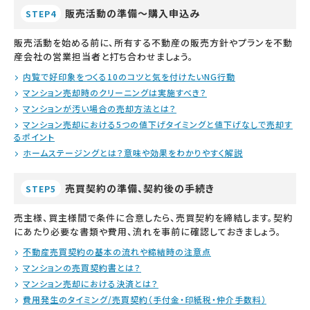
販売活動の準備～購入申込み
STEP4
販売活動を始める前に、所有する不動産の販売方針やプランを不動
産会社の営業担当者と打ち合わせましょう。
内覧で好印象をつくる10のコツと気を付けたいNG行動
マンション売却時のクリーニングは実施すべき？
マンションが汚い場合の売却方法とは？
マンション売却における5つの値下げタイミングと値下げなしで売却す
るポイント
ホームステージングとは？意味や効果をわかりやすく解説
売買契約の準備、契約後の手続き
STEP5
売主様、買主様間で条件に合意したら、売買契約を締結します。契約
にあたり必要な書類や費用、流れを事前に確認しておきましょう。
不動産売買契約の基本の流れや締結時の注意点
マンションの売買契約書とは？
マンション売却における決済とは？
費用発生のタイミング/売買契約（手付金・印紙税・仲介手数料）