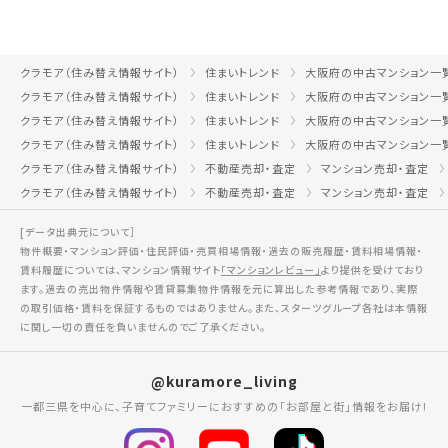
クラモア（住み替え情報サイト）
住まいトレンド
大阪府の中古マンション一
クラモア（住み替え情報サイト）
住まいトレンド
大阪府の中古マンション一
クラモア（住み替え情報サイト）
住まいトレンド
大阪府の中古マンション一
クラモア（住み替え情報サイト）
住まいトレンド
大阪府の中古マンション一
クラモア（住み替え情報サイト）
不動産売却・査定
マンション売却・査定
クラモア（住み替え情報サイト）
不動産売却・査定
マンション売却・査定
[データ出典元について］
物件概要・マンション評価・住民評価・売買相場情報・過去の販売履歴・賃料相場情報・
賃料履歴については、マンション情報サイト
「マンションレビュー」
より提供を受けており
ます。過去の売出物件情報や賃貸募集物件情報を元に算出した参考情報であり、実際
の取引価格・賃料を保証するものではありません。また、スターツグループ各社は本情報
に関し一切の責任を負いませんのでご了承ください。
@kuramore_living
一都三県を中心に、子育てファミリーにおすすめの「お部屋と街」情報をお届け!