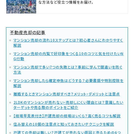
な方法など役立つ情報をお届け。
不動産売却の記事
マンション売却の流れ10ステップとは？初心者さんにわかりやすく
解説
マンション売却の内覧で好印象をつくる10のコツと気を付けたいN
G行動
マンション売却で多い7つの失敗とは？事前に学んで間違いを防ぐ
方法
マンション売却したら確定申告はどうする？必要書類や特別控除を
解説
離婚するときマンション売却すべき？メリット・デメリットと注意点
2LDKのマンションが売れない・売却しにくい理由とは？意識したい
ターゲットや売る際のポイントをご紹介
【相場早見表付き】戸建売却の相場はいくら？高く売るコツも解説
住み替えの10個の注意点と知っておきたいテクニックを解説
戸建ての売却は難しい？戸建てが売れない原因と売るための6つ