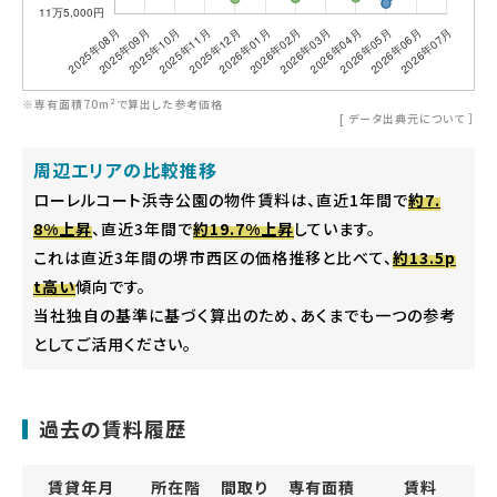
※専有面積70m²で算出した参考価格
[
データ出典元について
］
周辺エリアの比較推移
ローレルコート浜寺公園の物件賃料は、直近1年間で
約7.
8%上昇
、直近3年間で
約19.7%上昇
しています。
これは直近3年間の堺市西区の価格推移と比べて、
約13.5p
t高い
傾向です。
当社独自の基準に基づく算出のため、あくまでも一つの参考
としてご活用ください。
過去の賃料履歴
賃貸年月
所在階
間取り
専有面積
賃料