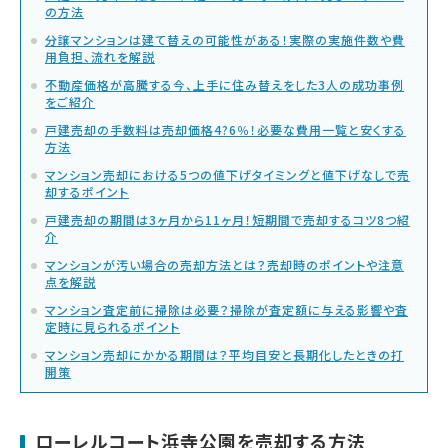
の方法
分譲マンションは建て替えの可能性がある！実際の実施件数や費
用負担、流れを解説
不動産価格が高騰する今、上手に住み替えをした3人の成功事例
をご紹介
戸建売却の手数料は売却価格4?6％！必要な費用一覧と安くする
方法
マンション売却における5つの値下げタイミングと値下げなしで売
却するポイント
戸建売却の期間は3ヶ月から11ヶ月！短期間で売却するコツ8つ紹
介
マンションが汚い場合の売却方法とは？売却時のポイントや注意
点を解説
マンション査定前に掃除は必要？掃除が査定額に与える影響や査
定時に見られるポイント
マンション売却にかかる期間は？平均目安と長期化したときの打
開策
ローレルコート浜寺公園を売却する方法