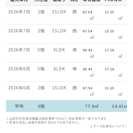
2026年7月
2階
1SLDK
西
67.54
13.25
㎡
㎡
2026年7月
2階
1SLDK
西
67.54
13.25
㎡
㎡
2026年7月
5階
4LDK
南
93.43
17.16
㎡
㎡
2026年6月
5階
4LDK
南
93.43
17.16
㎡
㎡
2026年6月
2階
1SLDK
西
67.54
13.25
㎡
㎡
平均
3階
77.9㎡
14.81㎡
※上記の中古販売履歴は成約事例ではなく、売出事例の一部となります。
※将来の売出し価格を保証するものではありません。
[
データ出典元について
］