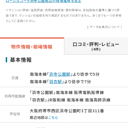
ローレルコート浜寺公園周辺の相場推移を見る
※マンション評価・住民評価・売買価格相場・賃料相場は、当社独自の基準に基づく評
価であり、マンションの価値を何ら保証するものではありません。 あくまでも一つの参考
としてご活用ください。
[
データ出典元について
］
口コミ・評判・レビュー
物件情報・相場情報
(4件)
基本情報
南海本線「
浜寺公園駅
」より徒歩で5分
交通
南海本線「
羽衣駅
」より徒歩で7分
「浜寺公園駅」南海本線 阪堺電軌阪堺線
利用可能路線
「羽衣駅」JR阪和線 南海本線 南海高師浜線
大阪府堺市西区浜寺公園町3丁目311番
所在地
周辺地図は
こちら