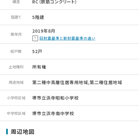
RC（鉄筋コンクリート）
構造
5階建
階建て
2019年8月
築年月
旧耐震基準と新耐震基準の違い
52戸
総戸数
所有権
土地権利
第二種中高層住居専用地域,第二種住居地域
用途地域
堺市立浜寺昭和小学校
小学校区域
堺市立浜寺南中学校
中学校区域
周辺地図