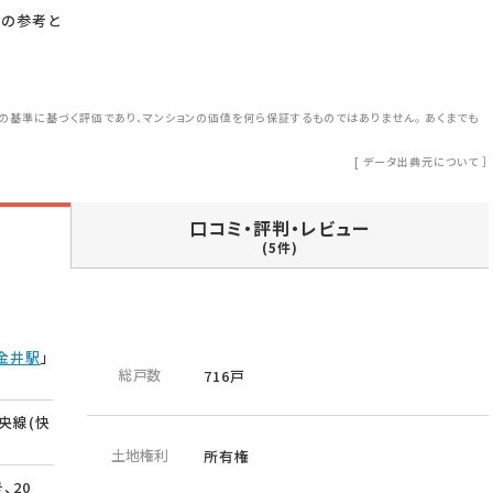
つの参考と
の基準に基づく評価であり、マンションの価値を何ら保証するものではありません。 あくまでも
[
データ出典元について
］
口コミ・評判・レビュー
(5件)
金井駅
」
総戸数
716戸
央線(快
土地権利
所有権
、20