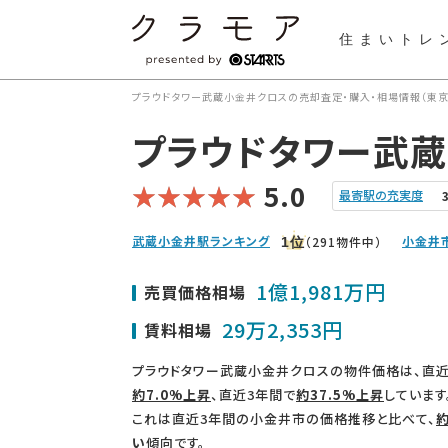
住まいトレ
プラウドタワー武蔵小金井クロスの売却査定・購入・相場情報（東京都
プラウドタワー武
5.0
最寄駅の充実度
武蔵小金井駅ランキング
小金井
（291物件中）
1
位
1億1,981万円
売買価格相場
29万2,353円
賃料相場
プラウドタワー武蔵小金井クロスの物件価格は、直近
約7.0%上昇
、直近3年間で
約37.5%上昇
しています
これは直近3年間の小金井市の価格推移と比べて、
約
い
傾向です。