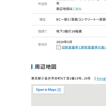
号
所在地
周辺地図は
こちら
構造
RC一部S（鉄筋コンクリート一部鉄
階建て
地下2階付26階建
2020年5月
築年月
旧耐震基準と新耐震基準の違
周辺地図
東京都小金井市本町6丁目2番10号、20号
[
Goog