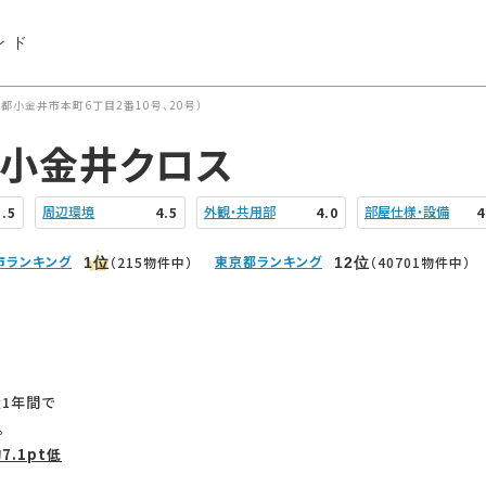
ンド
小金井市本町6丁目2番10号、20号）
蔵小金井クロス
周辺環境
外観・共用部
部屋仕様・設備
3.5
4.5
4.0
4
市ランキング
東京都ランキング
（215物件中）
（40701物件中）
1
位
12
位
1年間で
。
7.1pt低