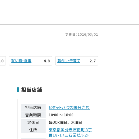
更新日：2026/03/02
買い物・食事
暮らし・子育て
.0
4.8
2.7
担当店舗
担当店舗
ピタットハウス国分寺店
営業時間
10:00 ～ 18:00
定休日
毎週水曜日、木曜日
住所
東京都国分寺市南町３丁
目18-17三石堂ビル２Ｆ