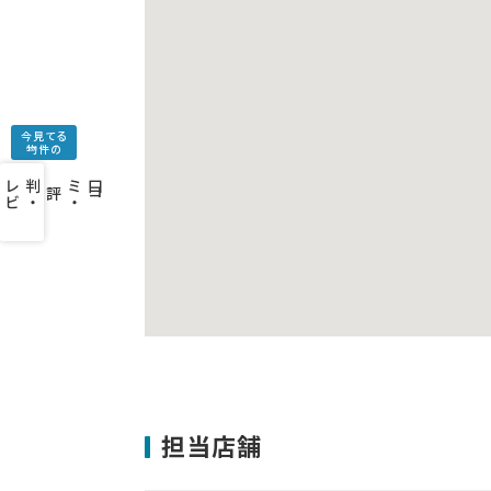
今見てる
物件の
口
コ
ミ
・
判
・
レ
ビ
ュ
ー
を
み
評
担当店舗