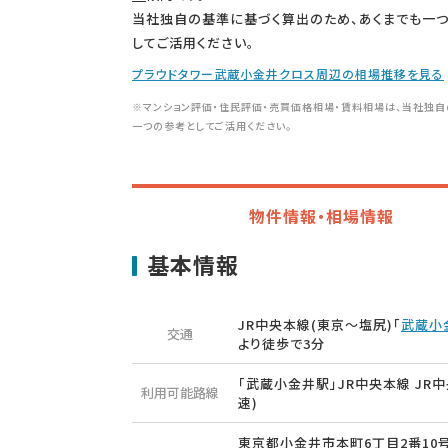
当社独自の基準に基づく算出のため、あくまでも一
してご活用ください。
プラウドタワー武蔵小金井クロス周辺の相場推移を見る
※マンション評価・住民評価・売買価格相場・賃料相場は、当社独自
一つの参考としてご活用ください。
物件情報・相場情報
基本情報
JR中央本線(東京～塩尻)「
武蔵小
交通
より徒歩で3分
「武蔵小金井駅」JR中央本線 JR中
利用可能路線
速)
東京都小金井市本町6丁目2番10号