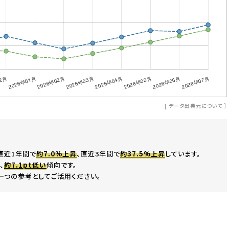
[
データ出典元について
］
直近1年間で
約7.0%上昇
、直近3年間で
約37.5%上昇
しています。
、
約7.1pt低い
傾向です。
一つの参考としてご活用ください。