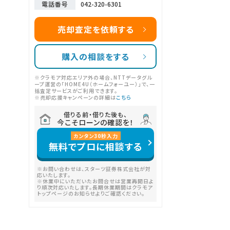
電話番号
042-320-6301
売却査定を依頼する
購入の相談をする
※クラモア対応エリア外の場合、NTTデータグル
ープ運営の「HOME4U（ホームフォーユー）」で、一
括査定サービスがご利用できます。
※売却応援キャンペーンの詳細は
こちら
借りる前・借りた後も、
今こそローンの確認を！
カンタン
30
秒
入力
無料でプロに相談する
※お問い合わせは、スターツ証券株式会社が対
応いたします。
※休業中にいただいたお問合せは営業再開日よ
り順次対応いたします。長期休業期間はクラモア
トップページのお知らせよりご確認ください。