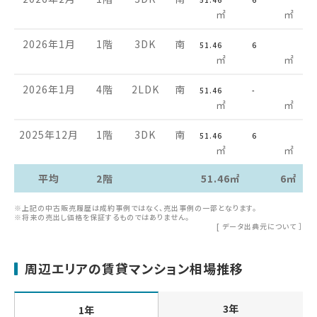
㎡
㎡
2026年1月
1階
3DK
南
51.46
6
㎡
㎡
2026年1月
4階
2LDK
南
51.46
-
㎡
㎡
2025年12月
1階
3DK
南
51.46
6
㎡
㎡
平均
2階
51.46㎡
6㎡
※上記の中古販売履歴は成約事例ではなく、売出事例の一部となります。
※将来の売出し価格を保証するものではありません。
[
データ出典元について
］
周辺エリアの賃貸マンション相場推移
3年
1年