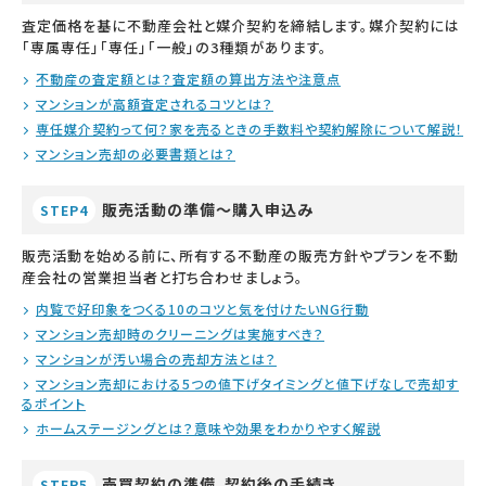
査定価格を基に不動産会社と媒介契約を締結します。媒介契約には
「専属専任」「専任」「一般」の3種類があります。
不動産の査定額とは？査定額の算出方法や注意点
マンションが高額査定されるコツとは？
専任媒介契約って何？家を売るときの手数料や契約解除について解説！
マンション売却の必要書類とは？
販売活動の準備～購入申込み
STEP4
販売活動を始める前に、所有する不動産の販売方針やプランを不動
産会社の営業担当者と打ち合わせましょう。
内覧で好印象をつくる10のコツと気を付けたいNG行動
マンション売却時のクリーニングは実施すべき？
マンションが汚い場合の売却方法とは？
マンション売却における5つの値下げタイミングと値下げなしで売却す
るポイント
ホームステージングとは？意味や効果をわかりやすく解説
売買契約の準備、契約後の手続き
STEP5