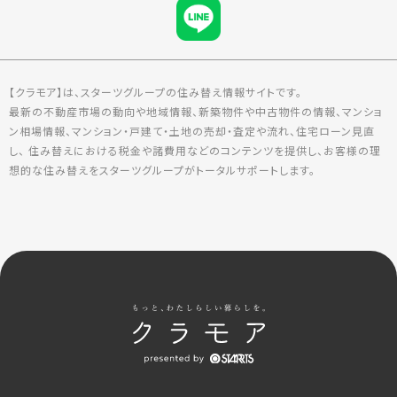
【クラモア】は、スターツグループの住み替え情報サイトです。
最新の不動産市場の動向や地域情報、新築物件や中古物件の情報、マンショ
ン相場情報、マンション・戸建て・土地の売却・査定や流れ、住宅ローン見直
し、 住み替えにおける税金や諸費用などのコンテンツを提供し、お客様の理
想的な住み替えをスターツグループがトータルサポートします。