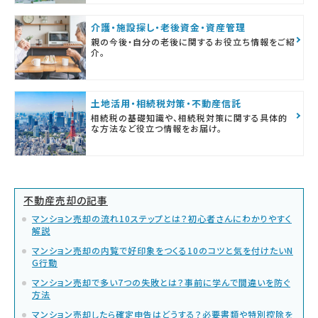
介護・施設探し・老後資金・資産管理
親の今後・自分の老後に関するお役立ち情報をご紹
介。
土地活用・相続税対策・不動産信託
相続税の基礎知識や、相続税対策に関する具体的
な方法など役立つ情報をお届け。
不動産売却の記事
マンション売却の流れ10ステップとは？初心者さんにわかりやすく
解説
マンション売却の内覧で好印象をつくる10のコツと気を付けたいN
G行動
マンション売却で多い7つの失敗とは？事前に学んで間違いを防ぐ
方法
マンション売却したら確定申告はどうする？必要書類や特別控除を