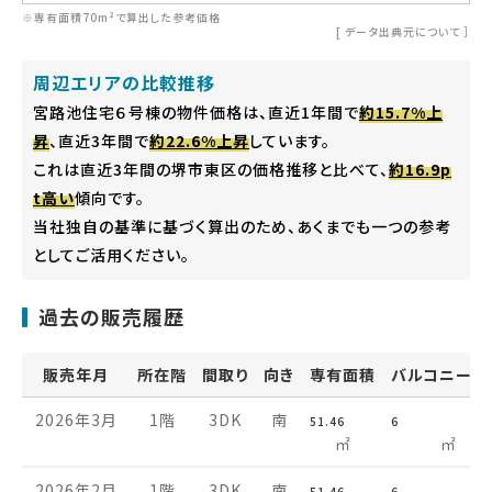
※専有面積70m²で算出した参考価格
[
データ出典元について
］
周辺エリアの比較推移
宮路池住宅６号棟の物件価格は、直近1年間で
約15.7%上
昇
、直近3年間で
約22.6%上昇
しています。
これは直近3年間の堺市東区の価格推移と比べて、
約16.9p
t高い
傾向です。
当社独自の基準に基づく算出のため、あくまでも一つの参考
としてご活用ください。
過去の販売履歴
販売年月
所在階
間取り
向き
専有面積
バルコニー面
2026年3月
1階
3DK
南
51.46
6
㎡
㎡
2026年2月
1階
3DK
南
51.46
6