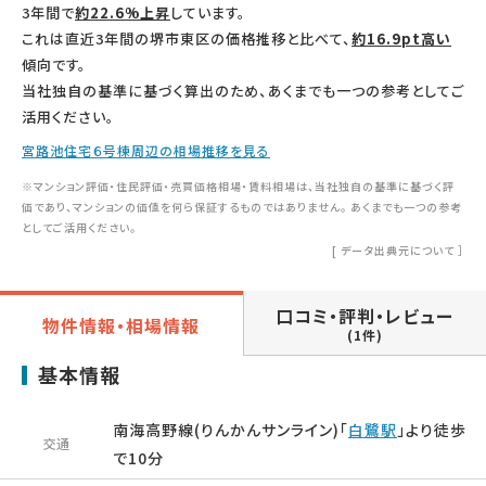
3年間で
約22.6%上昇
しています。
これは直近3年間の堺市東区の価格推移と比べて、
約16.9pt高い
傾向です。
当社独自の基準に基づく算出のため、あくまでも一つの参考としてご
活用ください。
宮路池住宅６号棟周辺の相場推移を見る
※マンション評価・住民評価・売買価格相場・賃料相場は、当社独自の基準に基づく評
価であり、マンションの価値を何ら保証するものではありません。 あくまでも一つの参考
としてご活用ください。
[
データ出典元について
］
口コミ・評判・レビュー
物件情報・相場情報
(1件)
基本情報
南海高野線(りんかんサンライン)「
白鷺駅
」より徒歩
交通
で10分