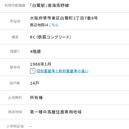
「白鷺駅」南海高野線
利用可能路線
大阪府堺市東区白鷺町2丁目7番6号
所在地
周辺地図は
こちら
RC（鉄筋コンクリート）
構造
4階建
階建て
1966年1月
築年月
旧耐震基準と新耐震基準の違い
24戸
総戸数
所有権
土地権利
第一種中高層住居専用地域
用途地域
-
小学校区域