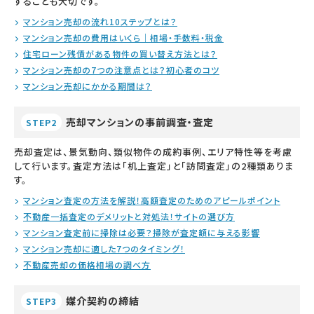
することも大切です。
マンション売却の流れ10ステップとは？
マンション売却の費用はいくら｜相場・手数料・税金
住宅ローン残債がある物件の買い替え方法とは？
マンション売却の7つの注意点とは？初心者のコツ
マンション売却にかかる期間は？
売却マンションの事前調査・査定
STEP2
売却査定は、景気動向、類似物件の成約事例、エリア特性等を考慮
して行います。査定方法は「机上査定」と「訪問査定」の2種類ありま
す。
マンション査定の方法を解説！高額査定のためのアピールポイント
不動産一括査定のデメリットと対処法！サイトの選び方
マンション査定前に掃除は必要？掃除が査定額に与える影響
マンション売却に適した7つのタイミング！
不動産売却の価格相場の調べ方
媒介契約の締結
STEP3