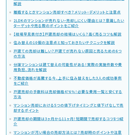
解説
離婚するときマンション売却すべき？メリット・デメリットと注意点
2LDKのマンションが売れない・売却しにくい理由とは？意識したい
ターゲットや売る際のポイントをご紹介
【相場早見表付き】戸建売却の相場はいくら？高く売るコツも解説
住み替えの10個の注意点と知っておきたいテクニックを解説
戸建ての売却は難しい？戸建てが売れない原因と売るための6つ
の方法
分譲マンションは建て替えの可能性がある！実際の実施件数や費
用負担、流れを解説
不動産価格が高騰する今、上手に住み替えをした3人の成功事例
をご紹介
戸建売却の手数料は売却価格4?6％！必要な費用一覧と安くする
方法
マンション売却における5つの値下げタイミングと値下げなしで売
却するポイント
戸建売却の期間は3ヶ月から11ヶ月！短期間で売却するコツ8つ紹
介
マンションが汚い場合の売却方法とは？売却時のポイントや注意