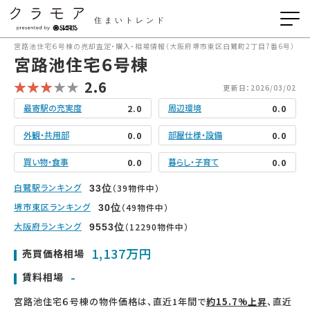
住まいトレンド
宮路池住宅６号棟の売却査定・購入・相場情報（大阪府堺市東区白鷺町2丁目7番6号）
宮路池住宅６号棟
2.6
更新日：2026/03/02
最寄駅の充実度
周辺環境
2.0
0.0
外観・共用部
部屋仕様・設備
0.0
0.0
買い物・食事
暮らし・子育て
0.0
0.0
白鷺駅ランキング
（39物件中）
33
位
堺市東区ランキング
（49物件中）
30
位
大阪府ランキング
（12290物件中）
9553
位
1,137万円
売買価格相場
-
賃料相場
宮路池住宅６号棟の物件価格は、直近1年間で
約15.7%上昇
、直近