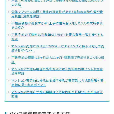
戸建ての売却は難しい？戸建てが売れない原因と売るための6つ
の方法
分譲マンションは建て替えの可能性がある！実際の実施件数や費
用負担、流れを解説
不動産価格が高騰する今、上手に住み替えをした3人の成功事例
をご紹介
戸建売却の手数料は売却価格4?6％！必要な費用一覧と安くする
方法
マンション売却における5つの値下げタイミングと値下げなしで売
却するポイント
戸建売却の期間は3ヶ月から11ヶ月！短期間で売却するコツ8つ紹
介
マンションが汚い場合の売却方法とは？売却時のポイントや注意
点を解説
マンション査定前に掃除は必要？掃除が査定額に与える影響や査
定時に見られるポイント
マンション売却にかかる期間は？平均目安と長期化したときの打
開策
バウス武蔵境を売却する方法