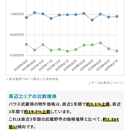
※専有面積70m²で算出した参考価格
[
データ出典元について
］
周辺エリアの比較推移
バウス武蔵境の物件価格は、直近1年間で
約3.1%上昇
、直近
3年間で
約19.3%上昇
しています。
これは直近3年間の武蔵野市の価格推移と比べて、
約1.2pt
低い
傾向です。