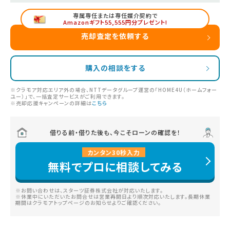
専属専任または専任媒介契約で
Amazonギフト55,555円分プレゼント!
売却査定を依頼する
購入の相談をする
※クラモア対応エリア外の場合、NTTデータグループ運営の「HOME4U（ホームフォー
ユー）」で、一括査定サービスがご利用できます。
※売却応援キャンペーンの詳細は
こちら
借りる前・借りた後も、今こそローンの確認を！
カンタン
30
秒
入力
無料でプロに相談してみる
※お問い合わせは、スターツ証券株式会社が対応いたします。
※休業中にいただいたお問合せは営業再開日より順次対応いたします。長期休業
期間はクラモアトップページのお知らせよりご確認ください。