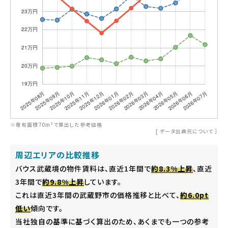
※専有面積70m²で算出した参考価格
[
データ出典元について
］
周辺エリアの比較推移
バウス武蔵境の物件賃料は、直近1年間で
約8.3%上昇
、直近
3年間で
約9.8%上昇
しています。
これは直近3年間の武蔵野市の価格推移と比べて、
約6.0pt
低い
傾向です。
当社独自の基準に基づく算出のため、あくまでも一つの参考