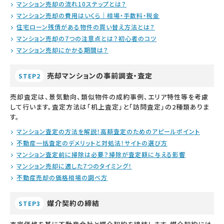
マンション売却の流れ10ステップとは？
マンション売却の費用はいくら｜相場・手数料・税金
住宅ローン残債がある物件の買い替え方法とは？
マンション売却の7つの注意点とは？初心者のコツ
マンション売却にかかる期間は？
売却マンションの事前調査・査定
STEP2
売却査定は、景気動向、類似物件の成約事例、エリア特性等を考慮
して行います。査定方法は「机上査定」と「訪問査定」の2種類ありま
す。
マンション査定の方法を解説！高額査定のためのアピールポイント
不動産一括査定のデメリットと対処法！サイトの選び方
マンション査定前に掃除は必要？掃除が査定額に与える影響
マンション売却に適した7つのタイミング！
不動産売却の価格相場の調べ方
媒介契約の締結
STEP3