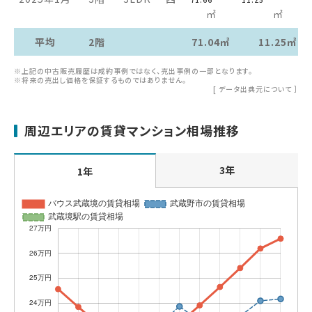
㎡
㎡
平均
2階
71.04㎡
11.25㎡
※上記の中古販売履歴は成約事例ではなく、売出事例の一部となります。
※将来の売出し価格を保証するものではありません。
[
データ出典元について
］
周辺エリアの賃貸マンション相場推移
3年
1年