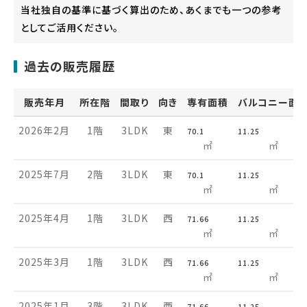
当社独自の基準に基づく算出のため、あくまでも一つの参考
としてご活用ください。
過去の販売履歴
販売年月
所在階
間取り
向き
専有面積
バルコニー面
2026年2月
1階
3LDK
東
70.1
11.25
㎡
㎡
2025年7月
2階
3LDK
東
70.1
11.25
㎡
㎡
2025年4月
1階
3LDK
西
71.66
11.25
㎡
㎡
2025年3月
1階
3LDK
西
71.66
11.25
㎡
㎡
2025年1月
3階
3LDK
西
71.66
11.25