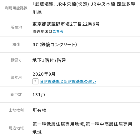
「武蔵境駅」JR中央線(快速) JR中央本線 西武多摩
利用可能路線
川線
東京都武蔵野市境2丁目22番6号
所在地
周辺地図は
こちら
RC（鉄筋コンクリート）
構造
地下1階付7階建
階建て
2020年9月
築年月
旧耐震基準と新耐震基準の違い
131戸
総戸数
所有権
土地権利
第一種低層住居専用地域,第一種中高層住居専用
用途地域
地域