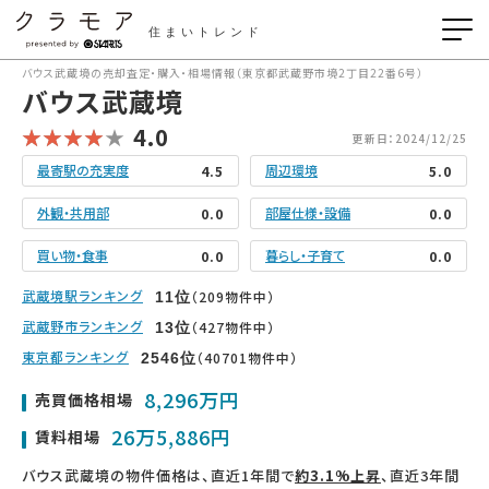
住まいトレンド
バウス武蔵境の売却査定・購入・相場情報（東京都武蔵野市境2丁目22番6号）
バウス武蔵境
4.0
更新日：2024/12/25
最寄駅の充実度
周辺環境
4.5
5.0
外観・共用部
部屋仕様・設備
0.0
0.0
買い物・食事
暮らし・子育て
0.0
0.0
武蔵境駅ランキング
（209物件中）
11
位
武蔵野市ランキング
（427物件中）
13
位
東京都ランキング
（40701物件中）
2546
位
8,296万円
売買価格相場
26万5,886円
賃料相場
バウス武蔵境の物件価格は、直近1年間で
約3.1%上昇
、直近3年間