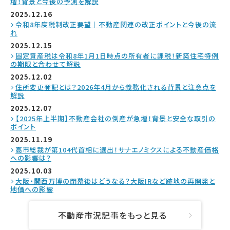
増！背景と今後の予測を解説
2025.12.16
令和8年度税制改正要望｜不動産関連の改正ポイントと今後の流
れ
2025.12.15
固定資産税は令和8年1月1日時点の所有者に課税！新築住宅特例
の期限と合わせて解説
2025.12.02
住所変更登記とは？2026年4月から義務化される背景と注意点を
解説
2025.12.07
【2025年上半期】不動産会社の倒産が急増！背景と安全な取引の
ポイント
2025.11.19
高市総裁が第104代首相に選出！サナエノミクスによる不動産価格
への影響は？
2025.10.03
大阪・関西万博の閉幕後はどうなる？大阪IRなど跡地の再開発と
地価への影響
不動産市況記事をもっと見る