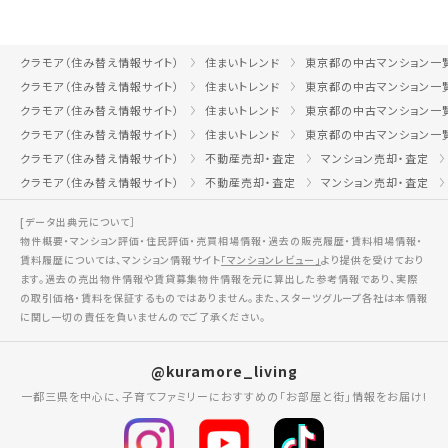
クラモア（住み替え情報サイト）
住まいトレンド
東京都の中古マンション一
クラモア（住み替え情報サイト）
住まいトレンド
東京都の中古マンション一
クラモア（住み替え情報サイト）
住まいトレンド
東京都の中古マンション一
クラモア（住み替え情報サイト）
住まいトレンド
東京都の中古マンション一
クラモア（住み替え情報サイト）
不動産売却・査定
マンション売却・査定
クラモア（住み替え情報サイト）
不動産売却・査定
マンション売却・査定
[データ出典元について］
物件概要・マンション評価・住民評価・売買相場情報・過去の販売履歴・賃料相場情報・
賃料履歴については、マンション情報サイト
「マンションレビュー」
より提供を受けており
ます。過去の売出物件情報や賃貸募集物件情報を元に算出した参考情報であり、実際
の取引価格・賃料を保証するものではありません。また、スターツグループ各社は本情報
に関し一切の責任を負いませんのでご了承ください。
@kuramore_living
一都三県を中心に、子育てファミリーにおすすめの「お部屋と街」情報をお届け!