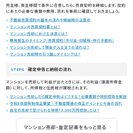
売主様、買主様間で条件に合意したら、売買契約を締結します。契約
にあたり必要な書類や費用、流れを事前に確認しておきましょう。
不動産売買契約の基本の流れや締結時の注意点
マンションの売買契約書とは？
マンション売却における決済とは？
費用発生のタイミング/売買契約（手付金・印紙税・仲介手数料）
マンションを売却して現金が入るまでの流れは？
マンション売却時の引っ越しタイミングは？
確定申告と納税の流れ
STEP6
マンションを売却して利益が出たときには、その利益（譲渡所得金
額）に対して、所得税と住民税が課税されます。
マンション売却したら確定申告はどうする？必要書類や特別控除を解説
令和8年度税制改正要望｜不動産関連の改正ポイントと今後の流れ
自宅の売却で受けられる特例「3,000万円控除」とは？
マンション売却・査定記事をもっと見る