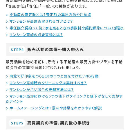
査定価格を基に不動産会社と媒介契約を締結します。媒介契約には
「専属専任」「専任」「一般」の3種類があります。
不動産の査定額とは？査定額の算出方法や注意点
マンションが高額査定されるコツとは？
専任媒介契約って何？家を売るときの手数料や契約解除について解説！
マンション売却の必要書類とは？
販売活動の準備～購入申込み
STEP4
販売活動を始める前に、所有する不動産の販売方針やプランを不動
産会社の営業担当者と打ち合わせましょう。
内覧で好印象をつくる10のコツと気を付けたいNG行動
マンション売却時のクリーニングは実施すべき？
マンションが汚い場合の売却方法とは？
マンション売却における5つの値下げタイミングと値下げなしで売却す
るポイント
ホームステージングとは？意味や効果をわかりやすく解説
売買契約の準備、契約後の手続き
STEP5