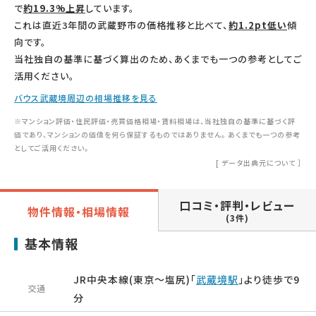
で
約19.3%上昇
しています。
これは直近3年間の武蔵野市の価格推移と比べて、
約1.2pt低い
傾
向です。
当社独自の基準に基づく算出のため、あくまでも一つの参考としてご
活用ください。
バウス武蔵境周辺の相場推移を見る
※マンション評価・住民評価・売買価格相場・賃料相場は、当社独自の基準に基づく評
価であり、マンションの価値を何ら保証するものではありません。 あくまでも一つの参考
としてご活用ください。
[
データ出典元について
］
口コミ・評判・レビュー
物件情報・相場情報
(3件)
基本情報
JR中央本線(東京～塩尻)「
武蔵境駅
」より徒歩で9
交通
分