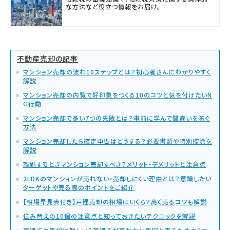
な方法など役立つ情報をお届け。
不動産売却の記事
マンション売却の流れ10ステップとは？初心者さんにわかりやすく
解説
マンション売却の内覧で好印象をつくる10のコツと気を付けたいN
G行動
マンション売却で多い7つの失敗とは？事前に学んで間違いを防ぐ
方法
マンション売却したら確定申告はどうする？必要書類や特別控除を
解説
離婚するときマンション売却すべき？メリット・デメリットと注意点
2LDKのマンションが売れない・売却しにくい理由とは？意識したい
ターゲットや売る際のポイントをご紹介
【相場早見表付き】戸建売却の相場はいくら？高く売るコツも解説
住み替えの10個の注意点と知っておきたいテクニックを解説