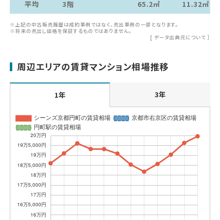
平均
3階
65.2㎡
11.32㎡
※上記の中古販売履歴は成約事例ではなく、売出事例の一部となります。
※将来の売出し価格を保証するものではありません。
[
データ出典元について
］
周辺エリアの賃貸マンション相場推移
3年
1年