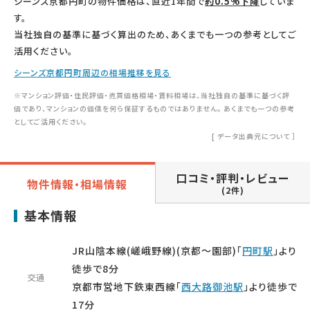
シーンズ京都円町の物件価格は、直近1年間で
約0.5%下降
していま
す。
当社独自の基準に基づく算出のため、あくまでも一つの参考としてご
活用ください。
シーンズ京都円町周辺の相場推移を見る
※マンション評価・住民評価・売買価格相場・賃料相場は、当社独自の基準に基づく評
価であり、マンションの価値を何ら保証するものではありません。 あくまでも一つの参考
としてご活用ください。
[
データ出典元について
］
口コミ・評判・レビュー
物件情報・相場情報
(2件)
基本情報
JR山陰本線(嵯峨野線)(京都～園部)「
円町駅
」より
徒歩で8分
交通
京都市営地下鉄東西線「
西大路御池駅
」より徒歩で
17分