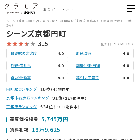
住まいトレンド
シーンズ京都円町の売却査定・購入・相場情報（京都府京都市右京区花園巽南町17番
2号）
シーンズ京都円町
3.5
更新日：2026/01/02
最寄駅の充実度
周辺環境
4.0
4.0
外観・共用部
部屋仕様・設備
4.0
4.0
買い物・食事
暮らし・子育て
4.0
4.0
円町駅ランキング
（42物件中）
10
位
京都市右京区ランキング
（227物件中）
31
位
京都府ランキング
（2731物件中）
534
位
5,745万円
売買価格相場
19万9,625円
賃料相場