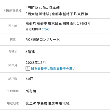
「円町駅」JR山陰本線
利用可能路線
「西大路御池駅」京都市営地下鉄東西線
京都府京都市右京区花園巽南町17番2号
所在地
周辺地図は
こちら
RC（鉄筋コンクリート）
構造
5階建
階建て
2022年12月
築年月
旧耐震基準と新耐震基準の違い
60戸
総戸数
所有権
土地権利
第二種中高層住居専用地域
用途地域