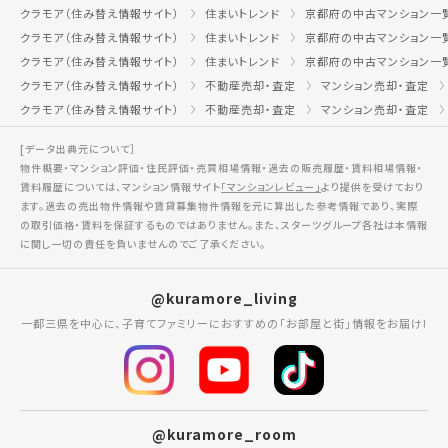
クラモア（住み替え情報サイト）
住まいトレンド
京都府の中古マンション一
クラモア（住み替え情報サイト）
住まいトレンド
京都府の中古マンション一
クラモア（住み替え情報サイト）
住まいトレンド
京都府の中古マンション一
クラモア（住み替え情報サイト）
不動産売却・査定
マンション売却・査定
クラモア（住み替え情報サイト）
不動産売却・査定
マンション売却・査定
[データ出典元について］
物件概要・マンション評価・住民評価・売買相場情報・過去の販売履歴・賃料相場情報・
賃料履歴については、マンション情報サイト
「マンションレビュー」
より提供を受けており
ます。過去の売出物件情報や賃貸募集物件情報を元に算出した参考情報であり、実際
の取引価格・賃料を保証するものではありません。また、スターツグループ各社は本情報
に関し一切の責任を負いませんのでご了承ください。
@kuramore_living
一都三県を中心に、子育てファミリーにおすすめの「お部屋と街」情報をお届け!
@kuramore_room