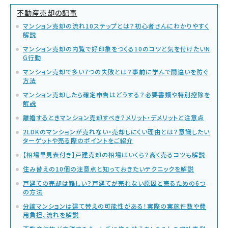
不動産売却の記事
マンション売却の流れ10ステップとは？初心者さんにわかりやすく
解説
マンション売却の内覧で好印象をつくる10のコツと気を付けたいN
G行動
マンション売却で多い7つの失敗とは？事前に学んで間違いを防ぐ
方法
マンション売却したら確定申告はどうする？必要書類や特別控除を
解説
離婚するときマンション売却すべき？メリット・デメリットと注意点
2LDKのマンションが売れない・売却しにくい理由とは？意識したい
ターゲットや売る際のポイントをご紹介
【相場早見表付き】戸建売却の相場はいくら？高く売るコツも解説
住み替えの10個の注意点と知っておきたいテクニックを解説
戸建ての売却は難しい？戸建てが売れない原因と売るための6つ
の方法
分譲マンションは建て替えの可能性がある！実際の実施件数や費
用負担、流れを解説