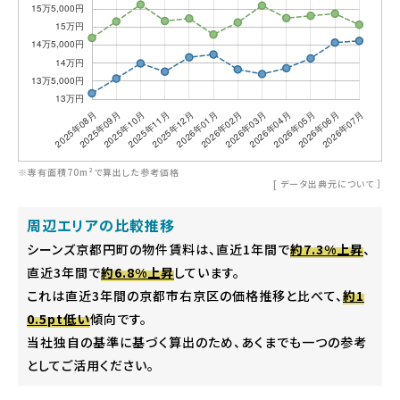
※専有面積70m²で算出した参考価格
[
データ出典元について
］
周辺エリアの比較推移
シーンズ京都円町の物件賃料は、直近1年間で
約7.3%上昇
、
直近3年間で
約6.8%上昇
しています。
これは直近3年間の京都市右京区の価格推移と比べて、
約1
0.5pt低い
傾向です。
当社独自の基準に基づく算出のため、あくまでも一つの参考
としてご活用ください。