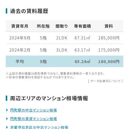
過去の賃料履歴
賃貸年月
所在階
間取り
専有面積
賃料
2024年9月
5階
2LDK
67.31
㎡
185,000
円
2024年2月
5階
3LDK
63.17
㎡
175,000
円
平均
5階
65.24㎡
180,000円
※上記の賃料履歴は成約事例ではなく、募集賃料事例の一部となります。
※将来の募集賃料を保証するものではありません。
[
データ出典元について
］
周辺エリアのマンション相場情報
円町駅の中古マンション相場
円町駅の賃貸マンション相場
京都市右京区の中古マンション相場