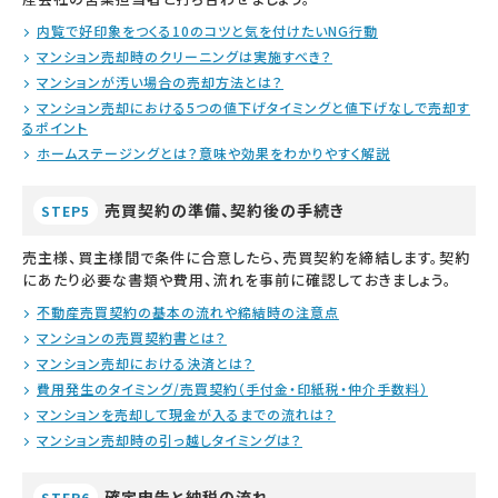
内覧で好印象をつくる10のコツと気を付けたいNG行動
マンション売却時のクリーニングは実施すべき？
マンションが汚い場合の売却方法とは？
マンション売却における5つの値下げタイミングと値下げなしで売却す
るポイント
ホームステージングとは？意味や効果をわかりやすく解説
売買契約の準備、契約後の手続き
STEP5
売主様、買主様間で条件に合意したら、売買契約を締結します。契約
にあたり必要な書類や費用、流れを事前に確認しておきましょう。
不動産売買契約の基本の流れや締結時の注意点
マンションの売買契約書とは？
マンション売却における決済とは？
費用発生のタイミング/売買契約（手付金・印紙税・仲介手数料）
マンションを売却して現金が入るまでの流れは？
マンション売却時の引っ越しタイミングは？
確定申告と納税の流れ
STEP6