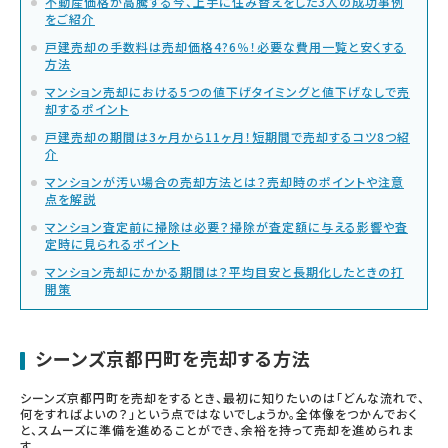
不動産価格が高騰する今、上手に住み替えをした3人の成功事例
をご紹介
戸建売却の手数料は売却価格4?6％！必要な費用一覧と安くする
方法
マンション売却における5つの値下げタイミングと値下げなしで売
却するポイント
戸建売却の期間は3ヶ月から11ヶ月！短期間で売却するコツ8つ紹
介
マンションが汚い場合の売却方法とは？売却時のポイントや注意
点を解説
マンション査定前に掃除は必要？掃除が査定額に与える影響や査
定時に見られるポイント
マンション売却にかかる期間は？平均目安と長期化したときの打
開策
シーンズ京都円町を売却する方法
シーンズ京都円町を売却をするとき、最初に知りたいのは「どんな流れで、
何をすればよいの？」という点ではないでしょうか。全体像をつかんでおく
と、スムーズに準備を進めることができ、余裕を持って売却を進められま
す。