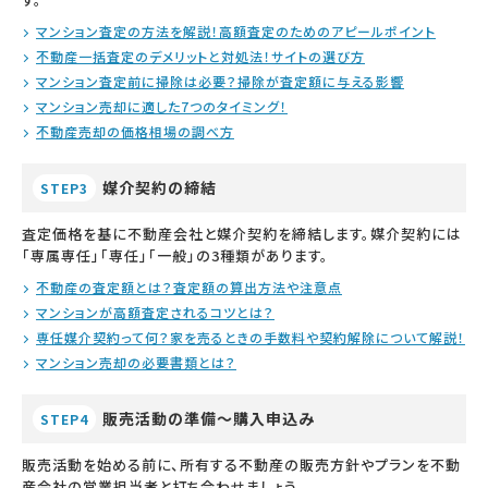
マンション査定の方法を解説！高額査定のためのアピールポイント
不動産一括査定のデメリットと対処法！サイトの選び方
マンション査定前に掃除は必要？掃除が査定額に与える影響
マンション売却に適した7つのタイミング！
不動産売却の価格相場の調べ方
媒介契約の締結
STEP3
査定価格を基に不動産会社と媒介契約を締結します。媒介契約には
「専属専任」「専任」「一般」の3種類があります。
不動産の査定額とは？査定額の算出方法や注意点
マンションが高額査定されるコツとは？
専任媒介契約って何？家を売るときの手数料や契約解除について解説！
マンション売却の必要書類とは？
販売活動の準備～購入申込み
STEP4
販売活動を始める前に、所有する不動産の販売方針やプランを不動
産会社の営業担当者と打ち合わせましょう。