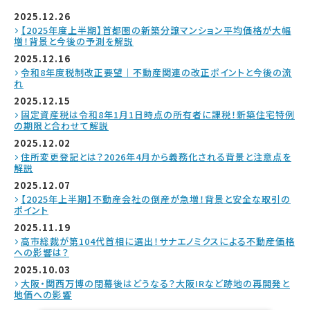
2025.12.26
【2025年度上半期】首都圏の新築分譲マンション平均価格が大幅
増！背景と今後の予測を解説
2025.12.16
令和8年度税制改正要望｜不動産関連の改正ポイントと今後の流
れ
2025.12.15
固定資産税は令和8年1月1日時点の所有者に課税！新築住宅特例
の期限と合わせて解説
2025.12.02
住所変更登記とは？2026年4月から義務化される背景と注意点を
解説
2025.12.07
【2025年上半期】不動産会社の倒産が急増！背景と安全な取引の
ポイント
2025.11.19
高市総裁が第104代首相に選出！サナエノミクスによる不動産価格
への影響は？
2025.10.03
大阪・関西万博の閉幕後はどうなる？大阪IRなど跡地の再開発と
地価への影響