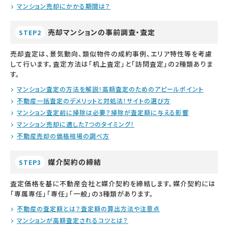
マンション売却にかかる期間は？
売却マンションの事前調査・査定
STEP2
売却査定は、景気動向、類似物件の成約事例、エリア特性等を考慮
して行います。査定方法は「机上査定」と「訪問査定」の2種類ありま
す。
マンション査定の方法を解説！高額査定のためのアピールポイント
不動産一括査定のデメリットと対処法！サイトの選び方
マンション査定前に掃除は必要？掃除が査定額に与える影響
マンション売却に適した7つのタイミング！
不動産売却の価格相場の調べ方
媒介契約の締結
STEP3
査定価格を基に不動産会社と媒介契約を締結します。媒介契約には
「専属専任」「専任」「一般」の3種類があります。
不動産の査定額とは？査定額の算出方法や注意点
マンションが高額査定されるコツとは？