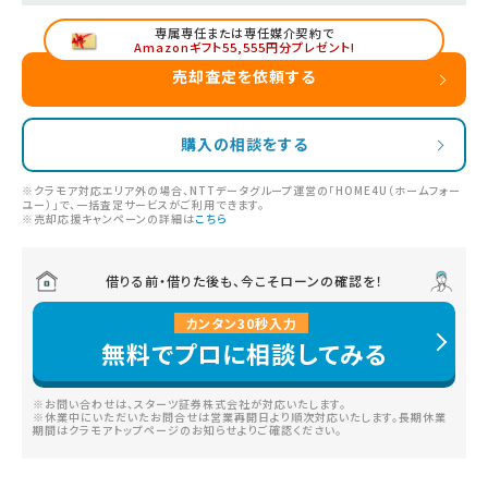
専属専任または専任媒介契約で
Amazonギフト55,555円分プレゼント!
売却査定を依頼する
購入の相談をする
※クラモア対応エリア外の場合、NTTデータグループ運営の「HOME4U（ホームフォー
ユー）」で、一括査定サービスがご利用できます。
※売却応援キャンペーンの詳細は
こちら
借りる前・借りた後も、今こそローンの確認を！
カンタン
30
秒
入力
無料でプロに相談してみる
※お問い合わせは、スターツ証券株式会社が対応いたします。
※休業中にいただいたお問合せは営業再開日より順次対応いたします。長期休業
期間はクラモアトップページのお知らせよりご確認ください。