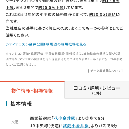
シティテラス小金井公園F棟の物件価格は、直近1年間で
約17.6%
上昇
、直近3年間で
約25.5%上昇
しています。
これは直近3年間の小平市の価格推移と比べて、
約29.9pt高い
傾
向です。
当社独自の基準に基づく算出のため、あくまでも一つの参考としてご
活用ください。
シティテラス小金井公園F棟周辺の相場推移を見る
※マンション評価・住民評価・売買価格相場・賃料相場は、当社独自の基準に基づく評
価であり、マンションの価値を何ら保証するものではありません。 あくまでも一つの参考
としてご活用ください。
[
データ出典元について
］
口コミ・評判・レビュー
物件情報・相場情報
(1件)
基本情報
西武新宿線「
花小金井駅
」より徒歩で8分
交通
JR中央線(快速)「
武蔵小金井駅
」よりバスで6分