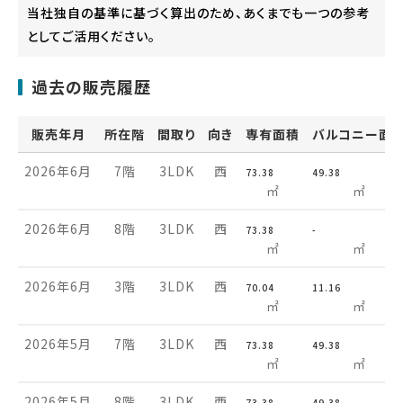
当社独自の基準に基づく算出のため、あくまでも一つの参考
としてご活用ください。
過去の販売履歴
販売年月
所在階
間取り
向き
専有面積
バルコニー面
2026年6月
7階
3LDK
西
73.38
49.38
㎡
㎡
2026年6月
8階
3LDK
西
73.38
-
㎡
㎡
2026年6月
3階
3LDK
西
70.04
11.16
㎡
㎡
2026年5月
7階
3LDK
西
73.38
49.38
㎡
㎡
2026年5月
8階
3LDK
西
73.38
49.38