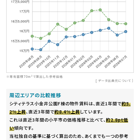
※専有面積70m²で算出した参考価格
[
データ出典元について
］
周辺エリアの比較推移
シティテラス小金井公園F棟の物件賃料は、直近1年間で
約5.
2%上昇
、直近3年間で
約8.4%上昇
しています。
これは直近3年間の小平市の価格推移と比べて、
約2.8pt低
い
傾向です。
当社独自の基準に基づく算出のため、あくまでも一つの参考