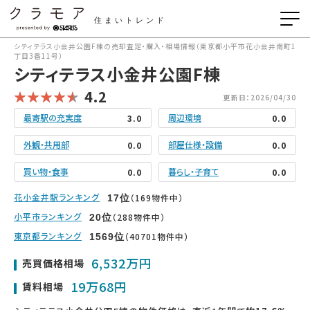
住まいトレンド
シティテラス小金井公園F棟の売却査定・購入・相場情報（東京都小平市花小金井南町1
丁目3番11号）
シティテラス小金井公園F棟
4.2
更新日：2026/04/30
最寄駅の充実度
周辺環境
3.0
0.0
外観・共用部
部屋仕様・設備
0.0
0.0
買い物・食事
暮らし・子育て
0.0
0.0
花小金井駅ランキング
（169物件中）
17
位
小平市ランキング
（288物件中）
20
位
東京都ランキング
（40701物件中）
1569
位
6,532万円
売買価格相場
19万68円
賃料相場