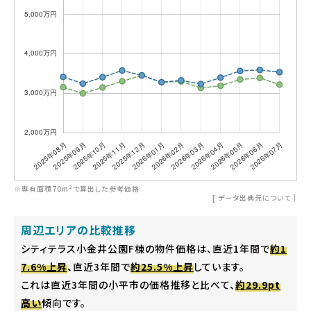
※専有面積70m²で算出した参考価格
[
データ出典元について
］
周辺エリアの比較推移
シティテラス小金井公園F棟の物件価格は、直近1年間で
約1
7.6%上昇
、直近3年間で
約25.5%上昇
しています。
これは直近3年間の小平市の価格推移と比べて、
約29.9pt
高い
傾向です。