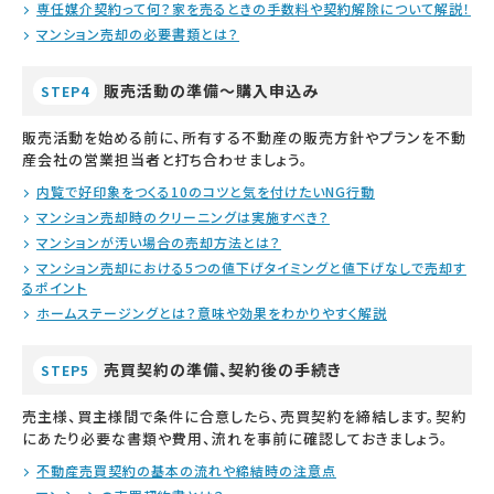
専任媒介契約って何？家を売るときの手数料や契約解除について解説！
マンション売却の必要書類とは？
販売活動の準備～購入申込み
STEP4
販売活動を始める前に、所有する不動産の販売方針やプランを不動
産会社の営業担当者と打ち合わせましょう。
内覧で好印象をつくる10のコツと気を付けたいNG行動
マンション売却時のクリーニングは実施すべき？
マンションが汚い場合の売却方法とは？
マンション売却における5つの値下げタイミングと値下げなしで売却す
るポイント
ホームステージングとは？意味や効果をわかりやすく解説
売買契約の準備、契約後の手続き
STEP5
売主様、買主様間で条件に合意したら、売買契約を締結します。契約
にあたり必要な書類や費用、流れを事前に確認しておきましょう。
不動産売買契約の基本の流れや締結時の注意点