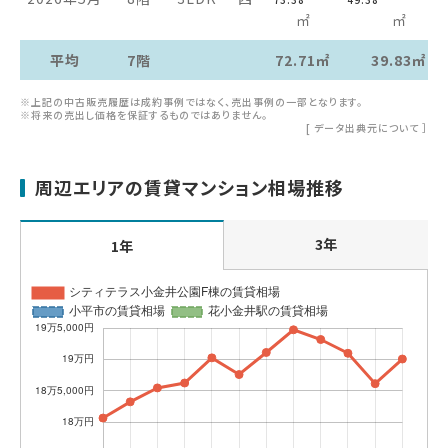
㎡
㎡
平均
7階
72.71㎡
39.83㎡
※上記の中古販売履歴は成約事例ではなく、売出事例の一部となります。
※将来の売出し価格を保証するものではありません。
[
データ出典元について
］
周辺エリアの賃貸マンション相場推移
3年
1年