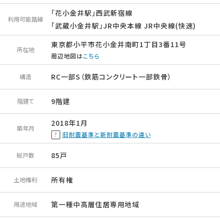
「花小金井駅」西武新宿線
利用可能路線
「武蔵小金井駅」JR中央本線 JR中央線(快速)
東京都小平市花小金井南町1丁目3番11号
所在地
周辺地図は
こちら
RC一部S（鉄筋コンクリート一部鉄骨）
構造
9階建
階建て
2018年1月
築年月
旧耐震基準と新耐震基準の違い
85戸
総戸数
所有権
土地権利
第一種中高層住居専用地域
用途地域