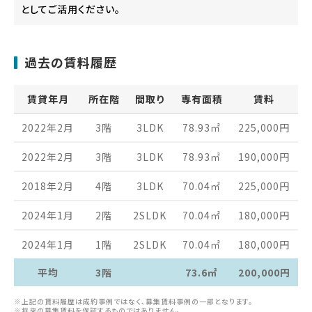
としてご活用ください。
過去の賃料履歴
賃貸年月
所在階
間取り
専有面積
賃料
2022年2月
3階
3LDK
78.93
㎡
225,000
円
2022年2月
3階
3LDK
78.93
㎡
190,000
円
2018年2月
4階
3LDK
70.04
㎡
225,000
円
2024年1月
2階
2SLDK
70.04
㎡
180,000
円
2024年1月
1階
2SLDK
70.04
㎡
180,000
円
平均
3階
73.6㎡
200,000円
※上記の賃料履歴は成約事例ではなく、募集賃料事例の一部となります。
※将来の募集賃料を保証するものではありません。