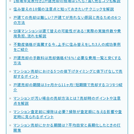
【相場早見表付き】戸建売却の相場はいくら？高く売るコツも解説
住み替えの10個の注意点と知っておきたいテクニックを解説
戸建ての売却は難しい？戸建てが売れない原因と売るための6つ
の方法
分譲マンションは建て替えの可能性がある！実際の実施件数や費
用負担、流れを解説
不動産価格が高騰する今、上手に住み替えをした3人の成功事例
をご紹介
戸建売却の手数料は売却価格4?6％！必要な費用一覧と安くする
方法
マンション売却における5つの値下げタイミングと値下げなしで売
却するポイント
戸建売却の期間は3ヶ月から11ヶ月！短期間で売却するコツ8つ紹
介
マンションが汚い場合の売却方法とは？売却時のポイントや注意
点を解説
マンション査定前に掃除は必要？掃除が査定額に与える影響や査
定時に見られるポイント
マンション売却にかかる期間は？平均目安と長期化したときの打
開策