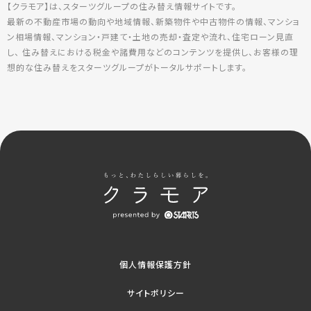
【クラモア】は、スターツグループの住み替え情報サイトです。
最新の不動産市場の動向や地域情報、新築物件や中古物件の情報、マンショ
ン相場情報、マンション・戸建て・土地の売却・査定や流れ、住宅ローン見直
し、 住み替えにおける税金や諸費用などのコンテンツを提供し、お客様の理
想的な住み替えをスターツグループがトータルサポートします。
個人情報保護方針
サイトポリシー