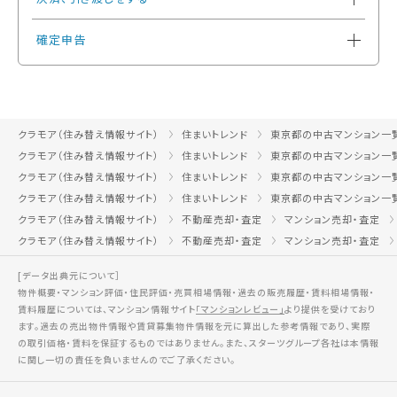
確定申告
クラモア（住み替え情報サイト）
住まいトレンド
東京都の中古マンション一
クラモア（住み替え情報サイト）
住まいトレンド
東京都の中古マンション一
クラモア（住み替え情報サイト）
住まいトレンド
東京都の中古マンション一
クラモア（住み替え情報サイト）
住まいトレンド
東京都の中古マンション一
クラモア（住み替え情報サイト）
不動産売却・査定
マンション売却・査定
クラモア（住み替え情報サイト）
不動産売却・査定
マンション売却・査定
[データ出典元について］
物件概要・マンション評価・住民評価・売買相場情報・過去の販売履歴・賃料相場情報・
賃料履歴については、マンション情報サイト
「マンションレビュー」
より提供を受けており
ます。過去の売出物件情報や賃貸募集物件情報を元に算出した参考情報であり、実際
の取引価格・賃料を保証するものではありません。また、スターツグループ各社は本情報
に関し一切の責任を負いませんのでご了承ください。