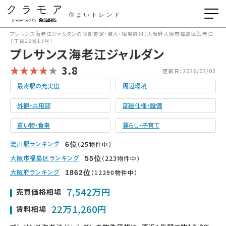
住まいトレンド
プレサンス海老江ジャルダンの売却査定・購入・相場情報（大阪府大阪市福島区海老江
7丁目22番13号）
プレサンス海老江ジャルダン
3.8
更新日：2026/02/02
最寄駅の充実度
周辺環境
外観・共用部
部屋仕様・設備
買い物・食事
暮らし・子育て
淀川駅ランキング
（25物件中）
6
位
大阪市福島区ランキング
（223物件中）
55
位
大阪府ランキング
（12290物件中）
1862
位
7,542万円
売買価格相場
22万1,260円
賃料相場