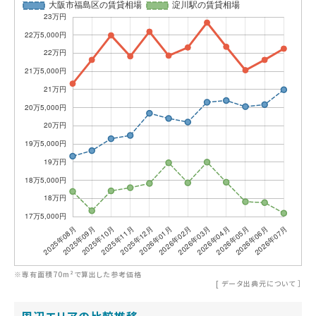
※専有面積70m²で算出した参考価格
[
データ出典元について
］