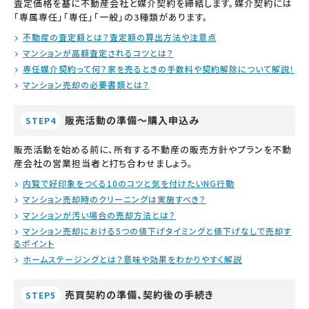
査定価格を基に不動産会社と媒介契約を締結します。媒介契約には
「専属専任」「専任」「一般」の3種類があります。
不動産の査定額とは？査定額の算出方法や注意点
マンションが高額査定されるコツとは？
専任媒介契約って何？家を売るときの手数料や契約解除について解説！
マンション売却の必要書類とは？
販売活動の準備～購入申込み
STEP4
販売活動を始める前に、所有する不動産の販売方針やプランを不動
産会社の営業担当者と打ち合わせましょう。
内覧で好印象をつくる10のコツと気を付けたいNG行動
マンション売却時のクリーニングは実施すべき？
マンションが汚い場合の売却方法とは？
マンション売却における5つの値下げタイミングと値下げなしで売却す
るポイント
ホームステージングとは？意味や効果をわかりやすく解説
売買契約の準備、契約後の手続き
STEP5