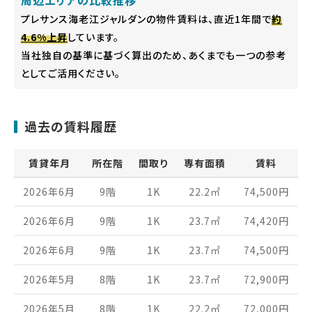
周辺エリアの比較推移
プレサンス海老江ジャルダンの物件賃料は、直近1年間で
約
4.6%上昇
しています。
当社独自の基準に基づく算出のため、あくまでも一つの参考
としてご活用ください。
過去の賃料履歴
賃貸年月
所在階
間取り
専有面積
賃料
2026年6月
9階
1K
22.2
㎡
74,500
円
2026年6月
9階
1K
23.7
㎡
74,420
円
2026年6月
9階
1K
23.7
㎡
74,500
円
2026年5月
8階
1K
23.7
㎡
72,900
円
2026年5月
8階
1K
22.2
㎡
72,000
円