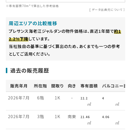
※専有面積70m²で算出した参考価格
[
データ出典元について
］
周辺エリアの比較推移
プレサンス海老江ジャルダンの物件価格は、直近1年間で
約1
2.2%下降
しています。
当社独自の基準に基づく算出のため、あくまでも一つの参考
としてご活用ください。
過去の販売履歴
販売年月
所在階
間取り
向き
専有面積
バルコニー面
2026年7月
6階
1K
-
22.2
4
㎡
㎡
2026年7月
3階
1K
南東
21.46
4.06
㎡
㎡