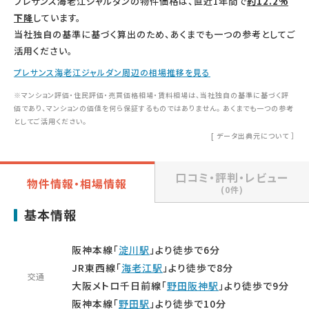
プレサンス海老江ジャルダンの物件価格は、直近1年間で
約12.2%
下降
しています。
当社独自の基準に基づく算出のため、あくまでも一つの参考としてご
活用ください。
プレサンス海老江ジャルダン周辺の相場推移を見る
※マンション評価・住民評価・売買価格相場・賃料相場は、当社独自の基準に基づく評
価であり、マンションの価値を何ら保証するものではありません。 あくまでも一つの参考
としてご活用ください。
[
データ出典元について
］
口コミ・評判・レビュー
物件情報・相場情報
(0件)
基本情報
阪神本線「
淀川駅
」より徒歩で6分
JR東西線「
海老江駅
」より徒歩で8分
交通
大阪メトロ千日前線「
野田阪神駅
」より徒歩で9分
阪神本線「
野田駅
」より徒歩で10分