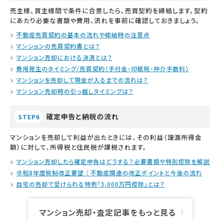
売主様、買主様間で条件に合意したら、売買契約を締結します。契約
にあたり必要な書類や費用、流れを事前に確認しておきましょう。
不動産売買契約の基本の流れや締結時の注意点
マンションの売買契約書とは？
マンション売却における決済とは？
費用発生のタイミング/売買契約（手付金・印紙税・仲介手数料）
マンションを売却して現金が入るまでの流れは？
マンション売却時の引っ越しタイミングは？
確定申告と納税の流れ
STEP6
マンションを売却して利益が出たときには、その利益（譲渡所得金
額）に対して、所得税と住民税が課税されます。
マンション売却したら確定申告はどうする？必要書類や特別控除を解説
令和8年度税制改正要望｜不動産関連の改正ポイントと今後の流れ
自宅の売却で受けられる特例「3,000万円控除」とは？
マンション売却・査定記事をもっと見る