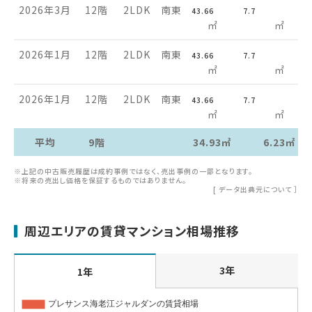
2026年3月
12階
2LDK
南東
43.66
7.7
㎡
㎡
2026年1月
12階
2LDK
南東
43.66
7.7
㎡
㎡
2026年1月
12階
2LDK
南東
43.66
7.7
㎡
㎡
平均
9階
34.93㎡
6.23㎡
※上記の中古販売履歴は成約事例ではなく、売出事例の一部となります。
※将来の売出し価格を保証するものではありません。
[
データ出典元について
］
周辺エリアの賃貸マンション相場推移
3年
1年