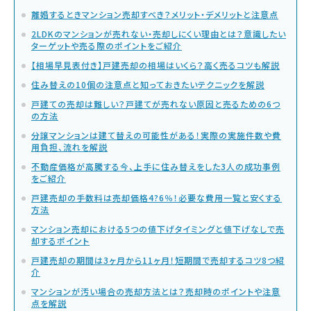
離婚するときマンション売却すべき？メリット・デメリットと注意点
2LDKのマンションが売れない・売却しにくい理由とは？意識したい
ターゲットや売る際のポイントをご紹介
【相場早見表付き】戸建売却の相場はいくら？高く売るコツも解説
住み替えの10個の注意点と知っておきたいテクニックを解説
戸建ての売却は難しい？戸建てが売れない原因と売るための6つ
の方法
分譲マンションは建て替えの可能性がある！実際の実施件数や費
用負担、流れを解説
不動産価格が高騰する今、上手に住み替えをした3人の成功事例
をご紹介
戸建売却の手数料は売却価格4?6％！必要な費用一覧と安くする
方法
マンション売却における5つの値下げタイミングと値下げなしで売
却するポイント
戸建売却の期間は3ヶ月から11ヶ月！短期間で売却するコツ8つ紹
介
マンションが汚い場合の売却方法とは？売却時のポイントや注意
点を解説