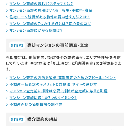
マンション売却の流れ10ステップとは？
マンション売却の費用はいくら｜相場・手数料・税金
住宅ローン残債がある物件の買い替え方法とは？
マンション売却の7つの注意点とは？初心者のコツ
マンション売却にかかる期間は？
売却マンションの事前調査・査定
STEP2
売却査定は、景気動向、類似物件の成約事例、エリア特性等を考慮
して行います。査定方法は「机上査定」と「訪問査定」の2種類ありま
す。
マンション査定の方法を解説！高額査定のためのアピールポイント
不動産一括査定のデメリットと対処法！サイトの選び方
マンション査定前に掃除は必要？掃除が査定額に与える影響
マンション売却に適した7つのタイミング！
不動産売却の価格相場の調べ方
媒介契約の締結
STEP3