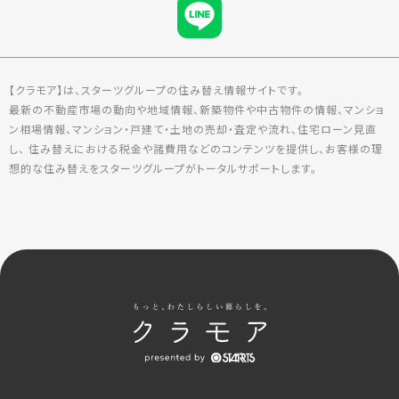
【クラモア】は、スターツグループの住み替え情報サイトです。
最新の不動産市場の動向や地域情報、新築物件や中古物件の情報、マンショ
ン相場情報、マンション・戸建て・土地の売却・査定や流れ、住宅ローン見直
し、 住み替えにおける税金や諸費用などのコンテンツを提供し、お客様の理
想的な住み替えをスターツグループがトータルサポートします。