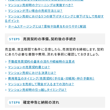
マンション売却時のクリーニングは実施すべき？
マンションが汚い場合の売却方法とは？
マンション売却における5つの値下げタイミングと値下げなしで売却す
るポイント
ホームステージングとは？意味や効果をわかりやすく解説
売買契約の準備、契約後の手続き
STEP5
売主様、買主様間で条件に合意したら、売買契約を締結します。契約
にあたり必要な書類や費用、流れを事前に確認しておきましょう。
不動産売買契約の基本の流れや締結時の注意点
マンションの売買契約書とは？
マンション売却における決済とは？
費用発生のタイミング/売買契約（手付金・印紙税・仲介手数料）
マンションを売却して現金が入るまでの流れは？
マンション売却時の引っ越しタイミングは？
確定申告と納税の流れ
STEP6