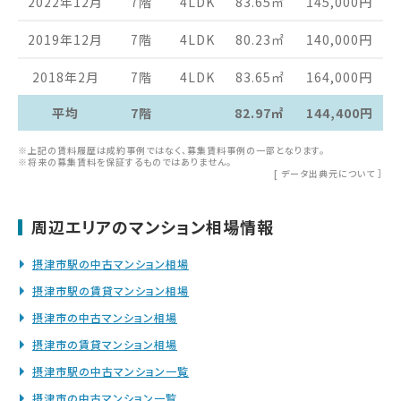
2022年12月
7階
4LDK
83.65
㎡
145,000
円
2019年12月
7階
4LDK
80.23
㎡
140,000
円
2018年2月
7階
4LDK
83.65
㎡
164,000
円
平均
7階
82.97㎡
144,400円
※上記の賃料履歴は成約事例ではなく、募集賃料事例の一部となります。
※将来の募集賃料を保証するものではありません。
[
データ出典元について
］
周辺エリアのマンション相場情報
摂津市駅の中古マンション相場
摂津市駅の賃貸マンション相場
摂津市の中古マンション相場
摂津市の賃貸マンション相場
摂津市駅の中古マンション一覧
摂津市の中古マンション一覧