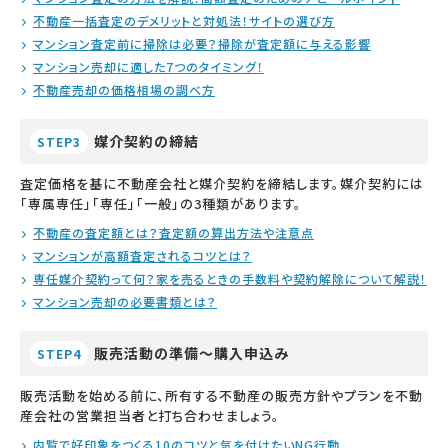
不動産一括査定のデメリットと対処法！サイトの選び方
マンション査定前に掃除は必要？掃除が査定額に与える影響
マンション売却に適した7つのタイミング！
不動産売却の価格相場の調べ方
媒介契約の締結
STEP3
査定価格を基に不動産会社と媒介契約を締結します。媒介契約には
「専属専任」「専任」「一般」の3種類があります。
不動産の査定額とは？査定額の算出方法や注意点
マンションが高額査定されるコツとは？
専任媒介契約って何？家を売るときの手数料や契約解除について解説！
マンション売却の必要書類とは？
販売活動の準備～購入申込み
STEP4
販売活動を始める前に、所有する不動産の販売方針やプランを不動
産会社の営業担当者と打ち合わせましょう。
内覧で好印象をつくる10のコツと気を付けたいNG行動