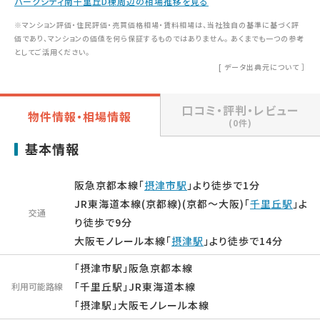
パークシティ南千里丘D棟周辺の相場推移を見る
※マンション評価・住民評価・売買価格相場・賃料相場は、当社独自の基準に基づく評
価であり、マンションの価値を何ら保証するものではありません。 あくまでも一つの参考
としてご活用ください。
[
データ出典元について
］
口コミ・評判・レビュー
物件情報・相場情報
(0件)
基本情報
阪急京都本線「
摂津市駅
」より徒歩で1分
JR東海道本線(京都線)(京都～大阪)「
千里丘駅
」よ
交通
り徒歩で9分
大阪モノレール本線「
摂津駅
」より徒歩で14分
「摂津市駅」阪急京都本線
「千里丘駅」JR東海道本線
利用可能路線
「摂津駅」大阪モノレール本線