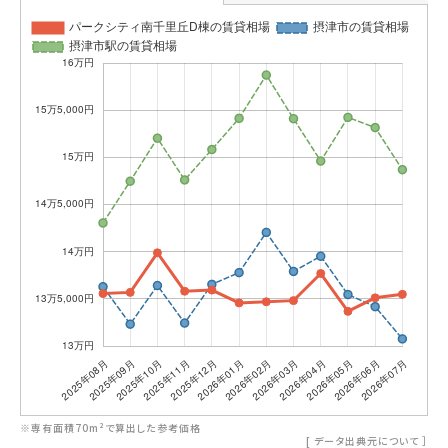
※専有面積70m²で算出した参考価格
[
データ出典元について
］