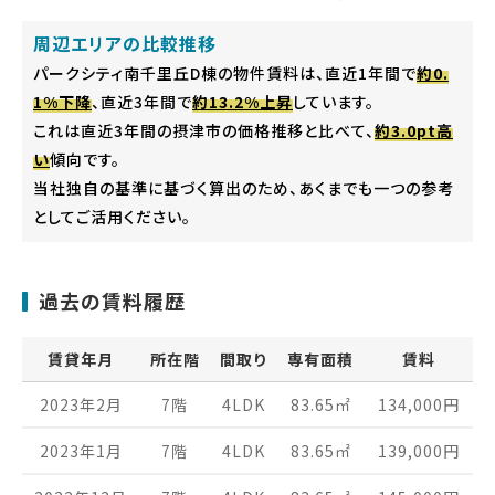
周辺エリアの比較推移
パークシティ南千里丘D棟の物件賃料は、直近1年間で
約0.
1%下降
、直近3年間で
約13.2%上昇
しています。
これは直近3年間の摂津市の価格推移と比べて、
約3.0pt高
い
傾向です。
当社独自の基準に基づく算出のため、あくまでも一つの参考
としてご活用ください。
過去の賃料履歴
賃貸年月
所在階
間取り
専有面積
賃料
2023年2月
7階
4LDK
83.65
㎡
134,000
円
2023年1月
7階
4LDK
83.65
㎡
139,000
円