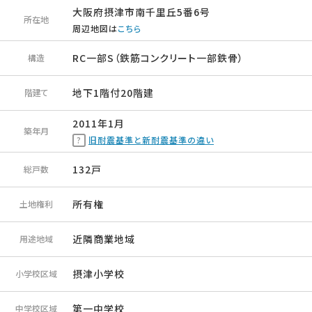
大阪府摂津市南千里丘5番6号
所在地
周辺地図は
こちら
RC一部S（鉄筋コンクリート一部鉄骨）
構造
地下1階付20階建
階建て
2011年1月
築年月
旧耐震基準と新耐震基準の違い
132戸
総戸数
所有権
土地権利
近隣商業地域
用途地域
摂津小学校
小学校区域
第一中学校
中学校区域