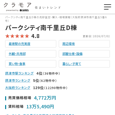
住まいトレンド
パークシティ南千里丘D棟の売却査定・購入・相場情報（大阪府摂津市南千里丘5番6
号）
パークシティ南千里丘D棟
4.8
更新日：2026/07/02
最寄駅の充実度
周辺環境
外観・共用部
部屋仕様・設備
買い物・食事
暮らし・子育て
摂津市駅ランキング
（36物件中）
4
位
摂津市ランキング
（62物件中）
5
位
大阪府ランキング
（12290物件中）
129
位
4,772万円
売買価格相場
13万5,490円
賃料相場