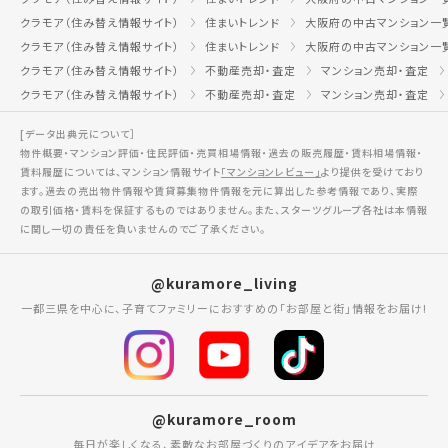
クラモア（住み替え情報サイト）
住まいトレンド
大阪府の中古マンション一
クラモア（住み替え情報サイト）
住まいトレンド
大阪府の中古マンション一
クラモア（住み替え情報サイト）
不動産売却・査定
マンション売却・査定
クラモア（住み替え情報サイト）
不動産売却・査定
マンション売却・査定
[データ出典元について］
物件概要・マンション評価・住民評価・売買相場情報・過去の販売履歴・賃料相場情報・
賃料履歴については、マンション情報サイト
「マンションレビュー」
より提供を受けており
ます。過去の売出物件情報や賃貸募集物件情報を元に算出した参考情報であり、実際
の取引価格・賃料を保証するものではありません。また、スターツグループ各社は本情報
に関し一切の責任を負いませんのでご了承ください。
@kuramore_living
一都三県を中心に、子育てファミリーにおすすめの「お部屋と街」情報をお届け!
@kuramore_room
毎日が楽しくなる、素敵なお部屋づくりのアイデアをお届け