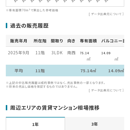
※専有面積70m²で算出した参考価格
[
データ出典元について
］
過去の販売履歴
販売年月
所在階
間取り
向き
専有面積
バルコニー面
2025年9月
11階
3LDK
南西
75.14
14.09
㎡
㎡
平均
11階
75.14㎡
14.09㎡
※上記の中古販売履歴は成約事例ではなく、売出事例の一部となります。
※将来の売出し価格を保証するものではありません。
[
データ出典元について
］
周辺エリアの賃貸マンション相場推移
3年
1年