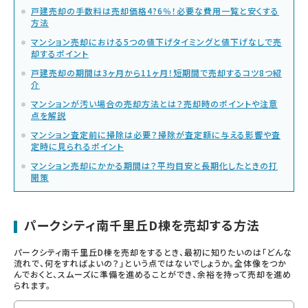
戸建売却の手数料は売却価格4?6％！必要な費用一覧と安くする
方法
マンション売却における5つの値下げタイミングと値下げなしで売
却するポイント
戸建売却の期間は3ヶ月から11ヶ月！短期間で売却するコツ8つ紹
介
マンションが汚い場合の売却方法とは？売却時のポイントや注意
点を解説
マンション査定前に掃除は必要？掃除が査定額に与える影響や査
定時に見られるポイント
マンション売却にかかる期間は？平均目安と長期化したときの打
開策
パークシティ南千里丘D棟を売却する方法
パークシティ南千里丘D棟を売却をするとき、最初に知りたいのは「どんな
流れで、何をすればよいの？」という点ではないでしょうか。全体像をつか
んでおくと、スムーズに準備を進めることができ、余裕を持って売却を進め
られます。