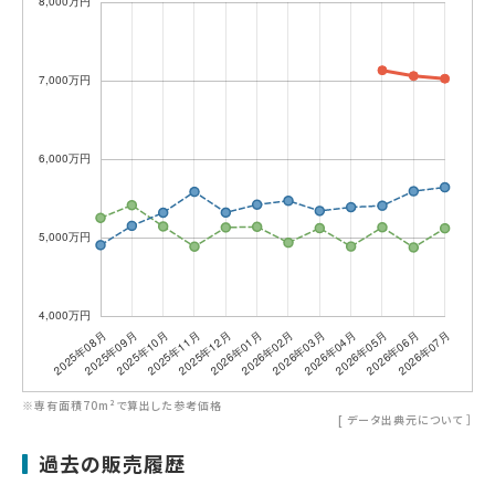
※専有面積70m²で算出した参考価格
[
データ出典元について
］
過去の販売履歴