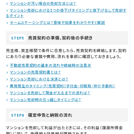
マンションが汚い場合の売却方法とは？
マンション売却における5つの値下げタイミングと値下げなしで売却す
るポイント
ホームステージングとは？意味や効果をわかりやすく解説
売買契約の準備、契約後の手続き
STEP5
売主様、買主様間で条件に合意したら、売買契約を締結します。契約
にあたり必要な書類や費用、流れを事前に確認しておきましょう。
不動産売買契約の基本の流れや締結時の注意点
マンションの売買契約書とは？
マンション売却における決済とは？
費用発生のタイミング/売買契約（手付金・印紙税・仲介手数料）
マンションを売却して現金が入るまでの流れは？
マンション売却時の引っ越しタイミングは？
確定申告と納税の流れ
STEP6
マンションを売却して利益が出たときには、その利益（譲渡所得金
額）に対して、所得税と住民税が課税されます。