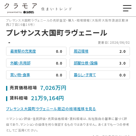
住まいトレンド
プレサンス大国町ラヴェニールの売却査定・購入・相場情報（大阪府大阪市浪速区敷津
西2丁目16番16号）
プレサンス大国町ラヴェニール
-
更新日：2026/06/02
最寄駅の充実度
周辺環境
0.0
2.0
外観・共用部
部屋仕様・設備
0.0
3.0
買い物・食事
暮らし・子育て
0.0
0.0
7,026万円
売買価格相場
21万9,164円
賃料相場
プレサンス大国町ラヴェニール周辺の相場推移を見る
※マンション評価・住民評価・売買価格相場・賃料相場は、当社独自の基準に基づく評
価であり、マンションの価値を何ら保証するものではありません。 あくまでも一つの参考
としてご活用ください。