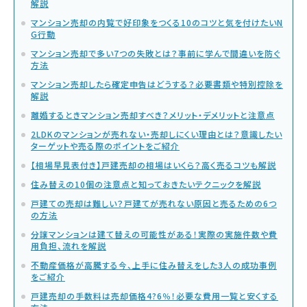
解説
マンション売却の内覧で好印象をつくる10のコツと気を付けたいN
G行動
マンション売却で多い7つの失敗とは？事前に学んで間違いを防ぐ
方法
マンション売却したら確定申告はどうする？必要書類や特別控除を
解説
離婚するときマンション売却すべき？メリット・デメリットと注意点
2LDKのマンションが売れない・売却しにくい理由とは？意識したい
ターゲットや売る際のポイントをご紹介
【相場早見表付き】戸建売却の相場はいくら？高く売るコツも解説
住み替えの10個の注意点と知っておきたいテクニックを解説
戸建ての売却は難しい？戸建てが売れない原因と売るための6つ
の方法
分譲マンションは建て替えの可能性がある！実際の実施件数や費
用負担、流れを解説
不動産価格が高騰する今、上手に住み替えをした3人の成功事例
をご紹介
戸建売却の手数料は売却価格4?6％！必要な費用一覧と安くする