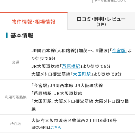
[
データ出典元について
］
口コミ・評判・レビュー
物件情報・相場情報
(3件)
基本情報
JR関西本線(大和路線)(加茂～ＪＲ難波)「
今宮駅
」よ
り徒歩で6分
交通
JR大阪環状線「
芦原橋駅
」より徒歩で6分
大阪メトロ御堂筋線「
大国町駅
」より徒歩で8分
「今宮駅」JR関西本線 JR大阪環状線
「芦原橋駅」JR大阪環状線
利用可能路線
「大国町駅」大阪メトロ御堂筋線 大阪メトロ四つ橋
線
大阪府大阪市浪速区敷津西2丁目16番16号
所在地
周辺地図は
こちら