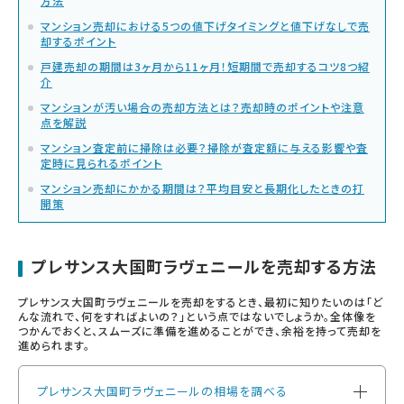
方法
マンション売却における5つの値下げタイミングと値下げなしで売
却するポイント
戸建売却の期間は3ヶ月から11ヶ月！短期間で売却するコツ8つ紹
介
マンションが汚い場合の売却方法とは？売却時のポイントや注意
点を解説
マンション査定前に掃除は必要？掃除が査定額に与える影響や査
定時に見られるポイント
マンション売却にかかる期間は？平均目安と長期化したときの打
開策
プレサンス大国町ラヴェニールを売却する方法
プレサンス大国町ラヴェニールを売却をするとき、最初に知りたいのは「ど
んな流れで、何をすればよいの？」という点ではないでしょうか。全体像を
つかんでおくと、スムーズに準備を進めることができ、余裕を持って売却を
進められます。
プレサンス大国町ラヴェニールの相場を調べる