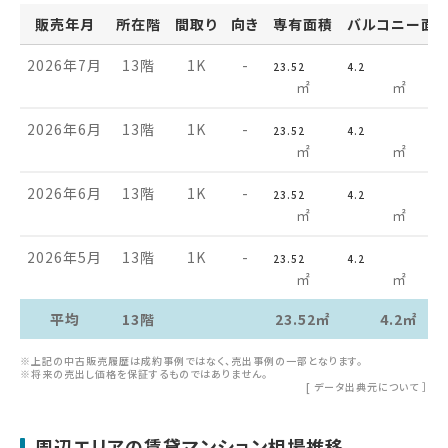
販売年月
所在階
間取り
向き
専有面積
バルコニー面
2026年7月
13階
1K
-
23.52
4.2
㎡
㎡
2026年6月
13階
1K
-
23.52
4.2
㎡
㎡
2026年6月
13階
1K
-
23.52
4.2
㎡
㎡
2026年5月
13階
1K
-
23.52
4.2
㎡
㎡
平均
13階
23.52㎡
4.2㎡
※上記の中古販売履歴は成約事例ではなく、売出事例の一部となります。
※将来の売出し価格を保証するものではありません。
[
データ出典元について
］
周辺エリアの賃貸マンション相場推移