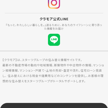
クラモア公式LINE
『もっと、わたしらしい暮らしを。』送るために、あなたのライフシーンに寄り添っ
た情報をお届け
【クラモア】は、スターツグループの住み替え情報サイトです。
最新の不動産市場の動向や地域情報、新築物件や中古物件の情報、マンショ
ン相場情報、マンション・戸建て・土地の売却・査定や流れ、住宅ローン見直
し、 住み替えにおける税金や諸費用などのコンテンツを提供し、お客様の理
想的な住み替えをスターツグループがトータルサポートします。