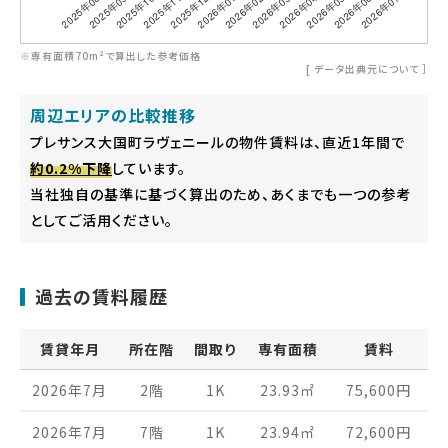
※専有面積70m²で算出した参考価格
[
データ出典元について
］
周辺エリアの比較推移
プレサンス大国町ラヴェニールの物件賃料は、直近1年間で
約0.2%下降
しています。
当社独自の基準に基づく算出のため、あくまでも一つの参考
としてご活用ください。
過去の賃料履歴
賃貸年月
所在階
間取り
専有面積
賃料
2026年7月
2階
1K
23.93
㎡
75,600
円
2026年7月
7階
1K
23.94
㎡
72,600
円