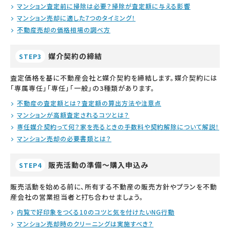
マンション査定前に掃除は必要？掃除が査定額に与える影響
マンション売却に適した7つのタイミング！
不動産売却の価格相場の調べ方
媒介契約の締結
STEP3
査定価格を基に不動産会社と媒介契約を締結します。媒介契約には
「専属専任」「専任」「一般」の3種類があります。
不動産の査定額とは？査定額の算出方法や注意点
マンションが高額査定されるコツとは？
専任媒介契約って何？家を売るときの手数料や契約解除について解説！
マンション売却の必要書類とは？
販売活動の準備～購入申込み
STEP4
販売活動を始める前に、所有する不動産の販売方針やプランを不動
産会社の営業担当者と打ち合わせましょう。
内覧で好印象をつくる10のコツと気を付けたいNG行動
マンション売却時のクリーニングは実施すべき？