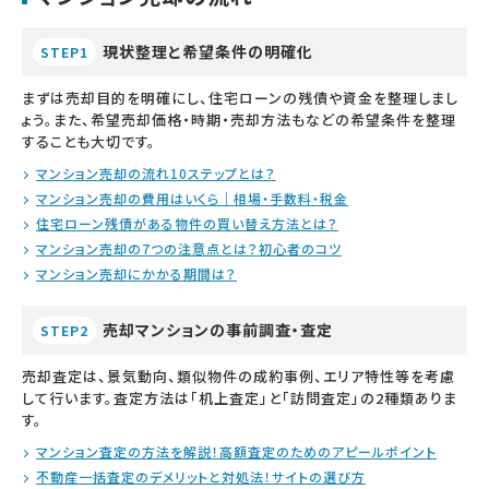
現状整理と希望条件の明確化
STEP1
まずは売却目的を明確にし、住宅ローンの残債や資金を整理しまし
ょう。また、希望売却価格・時期・売却方法もなどの希望条件を整理
することも大切です。
マンション売却の流れ10ステップとは？
マンション売却の費用はいくら｜相場・手数料・税金
住宅ローン残債がある物件の買い替え方法とは？
マンション売却の7つの注意点とは？初心者のコツ
マンション売却にかかる期間は？
売却マンションの事前調査・査定
STEP2
売却査定は、景気動向、類似物件の成約事例、エリア特性等を考慮
して行います。査定方法は「机上査定」と「訪問査定」の2種類ありま
す。
マンション査定の方法を解説！高額査定のためのアピールポイント
不動産一括査定のデメリットと対処法！サイトの選び方