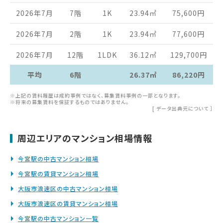
2026年7月
7階
1K
23.94
㎡
75,600
円
2026年7月
2階
1K
23.94
㎡
77,600
円
2026年7月
12階
1LDK
36.12
㎡
129,700
円
平均
6階
26.37㎡
86,220円
※上記の賃料履歴は成約事例ではなく、募集賃料事例の一部となります。
※将来の募集賃料を保証するものではありません。
[
データ出典元について
］
周辺エリアのマンション相場情報
今宮駅の中古マンション相場
今宮駅の賃貸マンション相場
大阪市浪速区の中古マンション相場
大阪市浪速区の賃貸マンション相場
今宮駅の中古マンション一覧