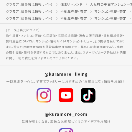
クラモア（住み替え情報サイト）
住まいトレンド
大阪府の中古マンション一
クラモア（住み替え情報サイト）
不動産売却・査定
マンション売却・査定
クラモア（住み替え情報サイト）
不動産売却・査定
マンション売却・査定
[データ出典元について］
物件概要・マンション評価・住民評価・売買相場情報・過去の販売履歴・賃料相場情報・
賃料履歴については、マンション情報サイト
「マンションレビュー」
より提供を受けており
ます。過去の売出物件情報や賃貸募集物件情報を元に算出した参考情報であり、実際
の取引価格・賃料を保証するものではありません。また、スターツグループ各社は本情報
に関し一切の責任を負いませんのでご了承ください。
@kuramore_living
一都三県を中心に、子育てファミリーにおすすめの「お部屋と街」情報をお届け!
@kuramore_room
毎日が楽しくなる、素敵なお部屋づくりのアイデアをお届け