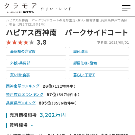
住まいトレンド
ハピアス西神南 パークサイドコートの売却査定・購入・相場情報（兵庫県神戸市西区
井吹台北町2丁目19番1号）
ハピアス西神南 パークサイドコート
3.8
更新日：2025/08/02
最寄駅の充実度
周辺環境
外観・共用部
部屋仕様・設備
買い物・食事
暮らし・子育て
西神南駅ランキング
（122物件中）
26
位
神戸市西区ランキング
（397物件中）
57
位
兵庫県ランキング
（9586物件中）
805
位
3,202万円
売買価格相場
-
賃料相場