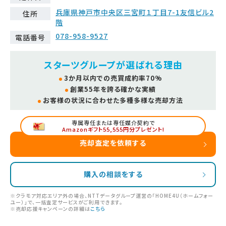
兵庫県神戸市中央区三宮町１丁目7-1友信ビル2
住所
階
078-958-9527
電話番号
スターツグループが選ばれる理由
3か月以内での売買成約率70%
創業55年を誇る確かな実績
お客様の状況に合わせた多種多様な売却方法
専属専任または専任媒介契約で
Amazonギフト55,555円分プレゼント!
売却査定を依頼する
購入の相談をする
※クラモア対応エリア外の場合、NTTデータグループ運営の「HOME4U（ホームフォー
ユー）」で、一括査定サービスがご利用できます。
※売却応援キャンペーンの詳細は
こちら