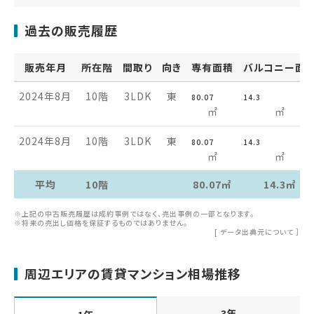
過去の販売履歴
販売年月
所在階
間取り
向き
専有面積
バルコニー面
2024年8月
10階
3LDK
東
80.07
14.3
㎡
㎡
2024年8月
10階
3LDK
東
80.07
14.3
㎡
㎡
平均
10階
80.07㎡
14.3㎡
※上記の中古販売履歴は成約事例ではなく、売出事例の一部となります。
※将来の売出し価格を保証するものではありません。
[
データ出典元について
］
周辺エリアの賃貸マンション相場推移
3年