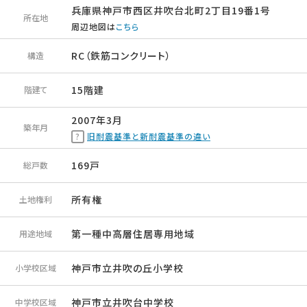
兵庫県神戸市西区井吹台北町2丁目19番1号
所在地
周辺地図は
こちら
RC（鉄筋コンクリート）
構造
15階建
階建て
2007年3月
築年月
旧耐震基準と新耐震基準の違い
169戸
総戸数
所有権
土地権利
第一種中高層住居専用地域
用途地域
神戸市立井吹の丘小学校
小学校区域
神戸市立井吹台中学校
中学校区域