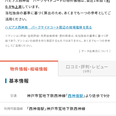
ハピアス西神南 パークサイドコートの物件価格は、直近1年間で
約
0.0%上昇
しています。
当社独自の基準に基づく算出のため、あくまでも一つの参考としてご
活用ください。
ハピアス西神南 パークサイドコート周辺の相場推移を見る
※マンション評価・住民評価・売買価格相場・賃料相場は、当社独自の基準に基づく評
価であり、マンションの価値を何ら保証するものではありません。 あくまでも一つの参考
としてご活用ください。
[
データ出典元について
］
口コミ・評判・レビュー
物件情報・相場情報
(0件)
基本情報
神戸市営地下鉄西神線「
西神南駅
」より徒歩で9分
交通
「西神南駅」神戸市営地下鉄西神線
利用可能路線