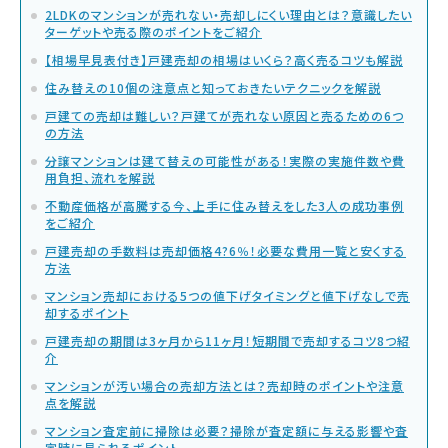
2LDKのマンションが売れない・売却しにくい理由とは？意識したい
ターゲットや売る際のポイントをご紹介
【相場早見表付き】戸建売却の相場はいくら？高く売るコツも解説
住み替えの10個の注意点と知っておきたいテクニックを解説
戸建ての売却は難しい？戸建てが売れない原因と売るための6つ
の方法
分譲マンションは建て替えの可能性がある！実際の実施件数や費
用負担、流れを解説
不動産価格が高騰する今、上手に住み替えをした3人の成功事例
をご紹介
戸建売却の手数料は売却価格4?6％！必要な費用一覧と安くする
方法
マンション売却における5つの値下げタイミングと値下げなしで売
却するポイント
戸建売却の期間は3ヶ月から11ヶ月！短期間で売却するコツ8つ紹
介
マンションが汚い場合の売却方法とは？売却時のポイントや注意
点を解説
マンション査定前に掃除は必要？掃除が査定額に与える影響や査
定時に見られるポイント