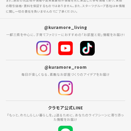
ます。過去の売出物件情報や賃貸募集物件情報を元に算出した参考情報であり、実際
の取引価格・賃料を保証するものではありません。また、スターツグループ各社は本情報
に関し一切の責任を負いませんのでご了承ください。
@kuramore_living
一都三県を中心に、子育てファミリーにおすすめの「お部屋と街」情報をお届け!
@kuramore_room
毎日が楽しくなる、素敵なお部屋づくりのアイデアをお届け
クラモア公式LINE
『もっと、わたしらしい暮らしを。』送るために、あなたのライフシーンに寄り添っ
た情報をお届け