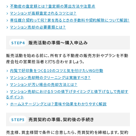
不動産の査定額とは？査定額の算出方法や注意点
マンションが高額査定されるコツとは？
専任媒介契約って何？家を売るときの手数料や契約解除について解説！
マンション売却の必要書類とは？
販売活動の準備～購入申込み
STEP4
販売活動を始める前に、所有する不動産の販売方針やプランを不動
産会社の営業担当者と打ち合わせましょう。
内覧で好印象をつくる10のコツと気を付けたいNG行動
マンション売却時のクリーニングは実施すべき？
マンションが汚い場合の売却方法とは？
マンション売却における5つの値下げタイミングと値下げなしで売却す
るポイント
ホームステージングとは？意味や効果をわかりやすく解説
売買契約の準備、契約後の手続き
STEP5
売主様、買主様間で条件に合意したら、売買契約を締結します。契約