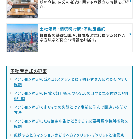
親の今後・自分の老後に関するお役立ち情報をご紹
介。
土地活用・相続税対策・不動産信託
相続税の基礎知識や、相続税対策に関する具体的
な方法など役立つ情報をお届け。
不動産売却の記事
マンション売却の流れ10ステップとは？初心者さんにわかりやすく
解説
マンション売却の内覧で好印象をつくる10のコツと気を付けたいN
G行動
マンション売却で多い7つの失敗とは？事前に学んで間違いを防ぐ
方法
マンション売却したら確定申告はどうする？必要書類や特別控除を
解説
離婚するときマンション売却すべき？メリット・デメリットと注意点