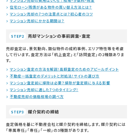
マンション売却の費用はいくら｜相場・手数料・税金
住宅ローン残債がある物件の買い替え方法とは？
マンション売却の7つの注意点とは？初心者のコツ
マンション売却にかかる期間は？
売却マンションの事前調査・査定
STEP2
売却査定は、景気動向、類似物件の成約事例、エリア特性等を考慮
して行います。査定方法は「机上査定」と「訪問査定」の2種類ありま
す。
マンション査定の方法を解説！高額査定のためのアピールポイント
不動産一括査定のデメリットと対処法！サイトの選び方
マンション査定前に掃除は必要？掃除が査定額に与える影響
マンション売却に適した7つのタイミング！
不動産売却の価格相場の調べ方
媒介契約の締結
STEP3
査定価格を基に不動産会社と媒介契約を締結します。媒介契約には
「専属専任」「専任」「一般」の3種類があります。