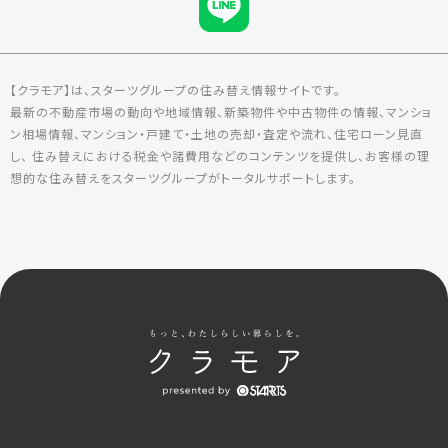
【クラモア】は、スターツグループの住み替え情報サイトです。
最新の不動産市場の動向や地域情報、新築物件や中古物件の情報、マンショ
ン相場情報、マンション・戸建て・土地の売却・査定や流れ、住宅ローン見直
し、 住み替えにおける税金や諸費用などのコンテンツを提供し、お客様の理
想的な住み替えをスターツグループがトータルサポートします。