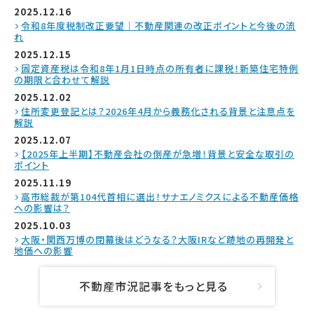
2025.12.16
令和8年度税制改正要望｜不動産関連の改正ポイントと今後の流
れ
2025.12.15
固定資産税は令和8年1月1日時点の所有者に課税！新築住宅特例
の期限と合わせて解説
2025.12.02
住所変更登記とは？2026年4月から義務化される背景と注意点を
解説
2025.12.07
【2025年上半期】不動産会社の倒産が急増！背景と安全な取引の
ポイント
2025.11.19
高市総裁が第104代首相に選出！サナエノミクスによる不動産価格
への影響は？
2025.10.03
大阪・関西万博の閉幕後はどうなる？大阪IRなど跡地の再開発と
地価への影響
不動産市況記事をもっと見る