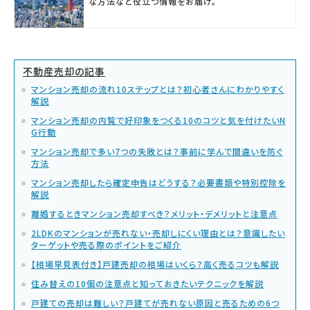
な方法など役立つ情報をお届け。
不動産売却の記事
マンション売却の流れ10ステップとは？初心者さんにわかりやすく
解説
マンション売却の内覧で好印象をつくる10のコツと気を付けたいN
G行動
マンション売却で多い7つの失敗とは？事前に学んで間違いを防ぐ
方法
マンション売却したら確定申告はどうする？必要書類や特別控除を
解説
離婚するときマンション売却すべき？メリット・デメリットと注意点
2LDKのマンションが売れない・売却しにくい理由とは？意識したい
ターゲットや売る際のポイントをご紹介
【相場早見表付き】戸建売却の相場はいくら？高く売るコツも解説
住み替えの10個の注意点と知っておきたいテクニックを解説
戸建ての売却は難しい？戸建てが売れない原因と売るための6つ