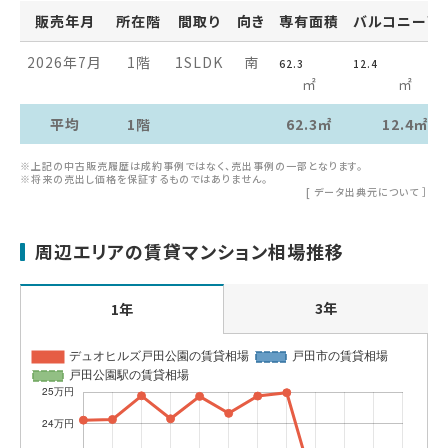
販売年月
所在階
間取り
向き
専有面積
バルコニー面
2026年7月
1階
1SLDK
南
62.3
12.4
㎡
㎡
平均
1階
62.3㎡
12.4㎡
※上記の中古販売履歴は成約事例ではなく、売出事例の一部となります。
※将来の売出し価格を保証するものではありません。
[
データ出典元について
］
周辺エリアの賃貸マンション相場推移
3年
1年