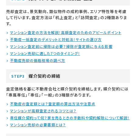
売却査定は、景気動向、類似物件の成約事例、エリア特性等を考慮
して行います。査定方法は「机上査定」と「訪問査定」の2種類ありま
す。
マンション査定の方法を解説！高額査定のためのアピールポイント
不動産一括査定のデメリットと対処法！サイトの選び方
マンション査定前に掃除は必要？掃除が査定額に与える影響
マンション売却に適した7つのタイミング！
不動産売却の価格相場の調べ方
媒介契約の締結
STEP3
査定価格を基に不動産会社と媒介契約を締結します。媒介契約には
「専属専任」「専任」「一般」の3種類があります。
不動産の査定額とは？査定額の算出方法や注意点
マンションが高額査定されるコツとは？
専任媒介契約って何？家を売るときの手数料や契約解除について解説！
マンション売却の必要書類とは？