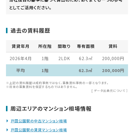
としてご活用ください。
過去の賃料履歴
賃貸年月
所在階
間取り
専有面積
賃料
2026年4月
1階
2LDK
62.3
㎡
200,000
円
平均
1階
62.3㎡
200,000円
※上記の賃料履歴は成約事例ではなく、募集賃料事例の一部となります。
※将来の募集賃料を保証するものではありません。
[
データ出典元について
］
周辺エリアのマンション相場情報
戸田公園駅の中古マンション相場
戸田公園駅の賃貸マンション相場