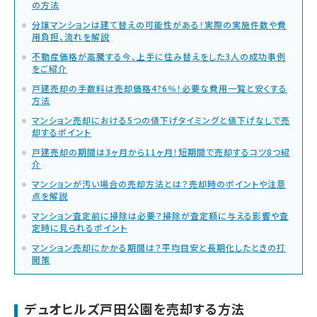
の方法
分譲マンションは建て替えの可能性がある！実際の実施件数や費
用負担、流れを解説
不動産価格が高騰する今、上手に住み替えをした3人の成功事例
をご紹介
戸建売却の手数料は売却価格4?6％！必要な費用一覧と安くする
方法
マンション売却における5つの値下げタイミングと値下げなしで売
却するポイント
戸建売却の期間は3ヶ月から11ヶ月！短期間で売却するコツ8つ紹
介
マンションが汚い場合の売却方法とは？売却時のポイントや注意
点を解説
マンション査定前に掃除は必要？掃除が査定額に与える影響や査
定時に見られるポイント
マンション売却にかかる期間は？平均目安と長期化したときの打
開策
デュオヒルズ戸田公園を売却する方法