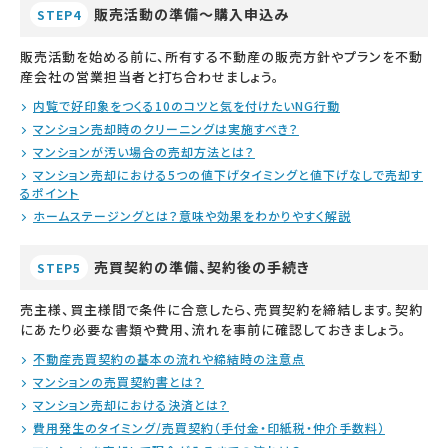
販売活動の準備～購入申込み
STEP4
販売活動を始める前に、所有する不動産の販売方針やプランを不動
産会社の営業担当者と打ち合わせましょう。
内覧で好印象をつくる10のコツと気を付けたいNG行動
マンション売却時のクリーニングは実施すべき？
マンションが汚い場合の売却方法とは？
マンション売却における5つの値下げタイミングと値下げなしで売却す
るポイント
ホームステージングとは？意味や効果をわかりやすく解説
売買契約の準備、契約後の手続き
STEP5
売主様、買主様間で条件に合意したら、売買契約を締結します。契約
にあたり必要な書類や費用、流れを事前に確認しておきましょう。
不動産売買契約の基本の流れや締結時の注意点
マンションの売買契約書とは？
マンション売却における決済とは？
費用発生のタイミング/売買契約（手付金・印紙税・仲介手数料）