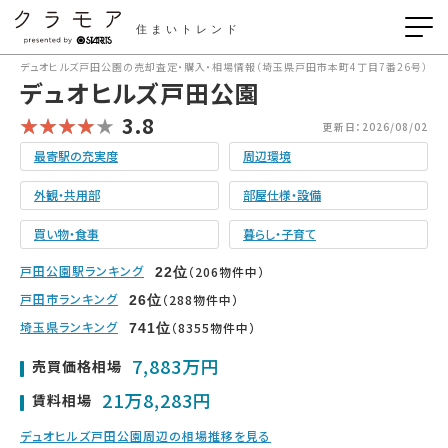
住まいトレンド
デュオヒルズ戸田公園の売却査定・購入・相場情報（埼玉県戸田市本町4丁目7番26号）
デュオヒルズ戸田公園
3.8
更新日：2026/08/02
最寄駅の充実度
周辺環境
外観・共用部
部屋仕様・設備
買い物・食事
暮らし・子育て
戸田公園駅ランキング
（206物件中）
22
位
戸田市ランキング
（288物件中）
26
位
埼玉県ランキング
（8355物件中）
741
位
7,883万円
売買価格相場
21万8,283円
賃料相場
デュオヒルズ戸田公園周辺の相場推移を見る