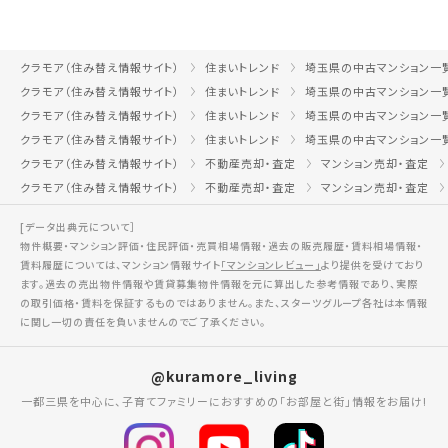
クラモア（住み替え情報サイト）
住まいトレンド
埼玉県の中古マンション一
クラモア（住み替え情報サイト）
住まいトレンド
埼玉県の中古マンション一
クラモア（住み替え情報サイト）
住まいトレンド
埼玉県の中古マンション一
クラモア（住み替え情報サイト）
住まいトレンド
埼玉県の中古マンション一
クラモア（住み替え情報サイト）
不動産売却・査定
マンション売却・査定
クラモア（住み替え情報サイト）
不動産売却・査定
マンション売却・査定
[データ出典元について］
物件概要・マンション評価・住民評価・売買相場情報・過去の販売履歴・賃料相場情報・
賃料履歴については、マンション情報サイト
「マンションレビュー」
より提供を受けており
ます。過去の売出物件情報や賃貸募集物件情報を元に算出した参考情報であり、実際
の取引価格・賃料を保証するものではありません。また、スターツグループ各社は本情報
に関し一切の責任を負いませんのでご了承ください。
@kuramore_living
一都三県を中心に、子育てファミリーにおすすめの「お部屋と街」情報をお届け!