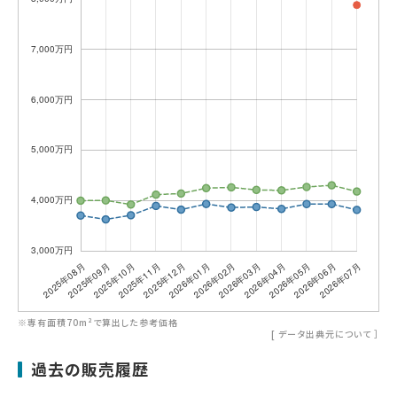
※専有面積70m²で算出した参考価格
[
データ出典元について
］
過去の販売履歴