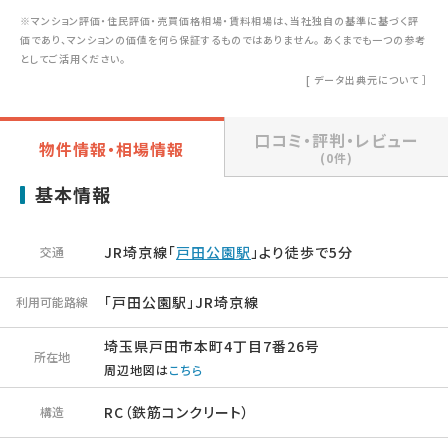
※マンション評価・住民評価・売買価格相場・賃料相場は、当社独自の基準に基づく評
価であり、マンションの価値を何ら保証するものではありません。 あくまでも一つの参考
としてご活用ください。
[
データ出典元について
］
口コミ・評判・レビュー
物件情報・相場情報
(0件)
基本情報
JR埼京線「
戸田公園駅
」より徒歩で5分
交通
「戸田公園駅」JR埼京線
利用可能路線
埼玉県戸田市本町4丁目7番26号
所在地
周辺地図は
こちら
RC（鉄筋コンクリート）
構造