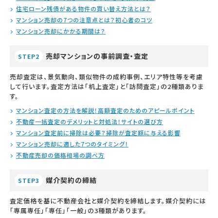
住宅ローン残債がある物件の買い替え方法とは？
マンション売却の7つの注意点とは？初心者のコツ
マンション売却にかかる期間は？
売却マンションの事前調査・査定
STEP2
売却査定は、景気動向、類似物件の成約事例、エリア特性等を考慮
して行います。査定方法は「机上査定」と「訪問査定」の2種類ありま
す。
マンション査定の方法を解説！高額査定のためのアピールポイント
不動産一括査定のデメリットと対処法！サイトの選び方
マンション査定前に掃除は必要？掃除が査定額に与える影響
マンション売却に適した7つのタイミング！
不動産売却の価格相場の調べ方
媒介契約の締結
STEP3
査定価格を基に不動産会社と媒介契約を締結します。媒介契約には
「専属専任」「専任」「一般」の3種類があります。