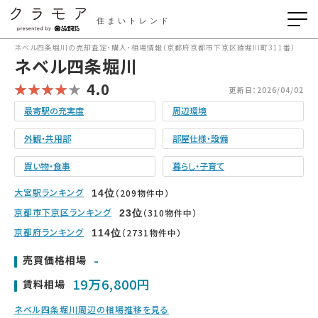
住まいトレンド
ネベル四条堀川の売却査定・購入・相場情報（京都府京都市下京区綾堀川町311番）
ネベル四条堀川
4.0
更新日：2026/04/02
最寄駅の充実度
周辺環境
外観・共用部
部屋仕様・設備
買い物・食事
暮らし・子育て
大宮駅ランキング
（209物件中）
14
位
京都市下京区ランキング
（310物件中）
23
位
京都府ランキング
（2731物件中）
114
位
-
売買価格相場
19万6,800円
賃料相場
ネベル四条堀川周辺の相場推移を見る