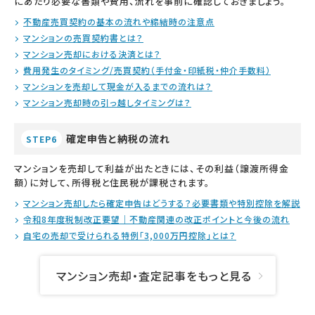
にあたり必要な書類や費用、流れを事前に確認しておきましょう。
不動産売買契約の基本の流れや締結時の注意点
マンションの売買契約書とは？
マンション売却における決済とは？
費用発生のタイミング/売買契約（手付金・印紙税・仲介手数料）
マンションを売却して現金が入るまでの流れは？
マンション売却時の引っ越しタイミングは？
確定申告と納税の流れ
STEP6
マンションを売却して利益が出たときには、その利益（譲渡所得金
額）に対して、所得税と住民税が課税されます。
マンション売却したら確定申告はどうする？必要書類や特別控除を解説
令和8年度税制改正要望｜不動産関連の改正ポイントと今後の流れ
自宅の売却で受けられる特例「3,000万円控除」とは？
マンション売却・査定記事をもっと見る