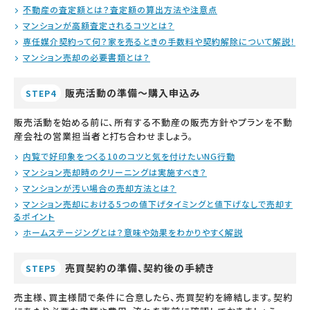
不動産の査定額とは？査定額の算出方法や注意点
マンションが高額査定されるコツとは？
専任媒介契約って何？家を売るときの手数料や契約解除について解説！
マンション売却の必要書類とは？
販売活動の準備～購入申込み
STEP4
販売活動を始める前に、所有する不動産の販売方針やプランを不動
産会社の営業担当者と打ち合わせましょう。
内覧で好印象をつくる10のコツと気を付けたいNG行動
マンション売却時のクリーニングは実施すべき？
マンションが汚い場合の売却方法とは？
マンション売却における5つの値下げタイミングと値下げなしで売却す
るポイント
ホームステージングとは？意味や効果をわかりやすく解説
売買契約の準備、契約後の手続き
STEP5
売主様、買主様間で条件に合意したら、売買契約を締結します。契約