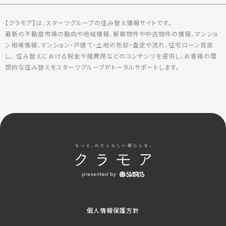
【クラモア】は、スターツグループの住み替え情報サイトです。
最新の不動産市場の動向や地域情報、新築物件や中古物件の情報、マンショ
ン相場情報、マンション・戸建て・土地の売却・査定や流れ、住宅ローン見直
し、 住み替えにおける税金や諸費用などのコンテンツを提供し、お客様の理
想的な住み替えをスターツグループがトータルサポートします。
個人情報保護方針