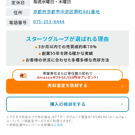
毎週水曜日・木曜日
定休日
京都府京都市中京区笋町681番地
住所
075-253-6444
電話番号
スターツグループが選ばれる理由
3か月以内での売買成約率70%
創業55年を誇る確かな実績
お客様の状況に合わせた多種多様な売却方法
専属専任または専任媒介契約で
Amazonギフト55,555円分プレゼント!
売却査定を依頼する
購入の相談をする
※クラモア対応エリア外の場合、NTTデータグループ運営の「HOME4U（ホームフォー
ユー）」で、一括査定サービスがご利用できます。
※売却応援キャンペーンの詳細は
こちら