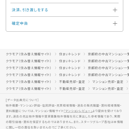
決済、引き渡しをする
確定申告
クラモア（住み替え情報サイト）
住まいトレンド
京都府の中古マンション一
クラモア（住み替え情報サイト）
住まいトレンド
京都府の中古マンション一
クラモア（住み替え情報サイト）
住まいトレンド
京都府の中古マンション一
クラモア（住み替え情報サイト）
住まいトレンド
京都府の中古マンション一
クラモア（住み替え情報サイト）
不動産売却・査定
マンション売却・査定
クラモア（住み替え情報サイト）
不動産売却・査定
マンション売却・査定
[データ出典元について］
物件概要・マンション評価・住民評価・売買相場情報・過去の販売履歴・賃料相場情報・
賃料履歴については、マンション情報サイト
「マンションレビュー」
より提供を受けており
ます。過去の売出物件情報や賃貸募集物件情報を元に算出した参考情報であり、実際
の取引価格・賃料を保証するものではありません。また、スターツグループ各社は本情報
に関し一切の責任を負いませんのでご了承ください。