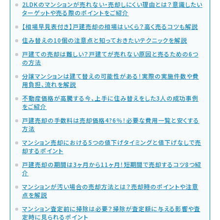
2LDKのマンションが売れない・売却しにくい理由とは？意識したい
ターゲットや売る際のポイントをご紹介
【相場早見表付き】戸建売却の相場はいくら？高く売るコツも解説
住み替えの10個の注意点と知っておきたいテクニックを解説
戸建ての売却は難しい？戸建てが売れない原因と売るための6つ
の方法
分譲マンションは建て替えの可能性がある！実際の実施件数や費
用負担、流れを解説
不動産価格が高騰する今、上手に住み替えをした3人の成功事例
をご紹介
戸建売却の手数料は売却価格4?6％！必要な費用一覧と安くする
方法
マンション売却における5つの値下げタイミングと値下げなしで売
却するポイント
戸建売却の期間は3ヶ月から11ヶ月！短期間で売却するコツ8つ紹
介
マンションが汚い場合の売却方法とは？売却時のポイントや注意
点を解説
マンション査定前に掃除は必要？掃除が査定額に与える影響や査
定時に見られるポイント