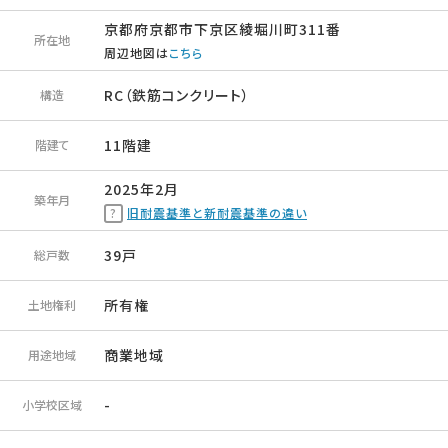
京都府京都市下京区綾堀川町311番
所在地
周辺地図は
こちら
RC（鉄筋コンクリート）
構造
11階建
階建て
2025年2月
築年月
旧耐震基準と新耐震基準の違い
39戸
総戸数
所有権
土地権利
商業地域
用途地域
-
小学校区域