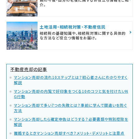
介。
土地活用・相続税対策・不動産信託
相続税の基礎知識や、相続税対策に関する具体的
な方法など役立つ情報をお届け。
不動産売却の記事
マンション売却の流れ10ステップとは？初心者さんにわかりやすく
解説
マンション売却の内覧で好印象をつくる10のコツと気を付けたいN
G行動
マンション売却で多い7つの失敗とは？事前に学んで間違いを防ぐ
方法
マンション売却したら確定申告はどうする？必要書類や特別控除を
解説
離婚するときマンション売却すべき？メリット・デメリットと注意点