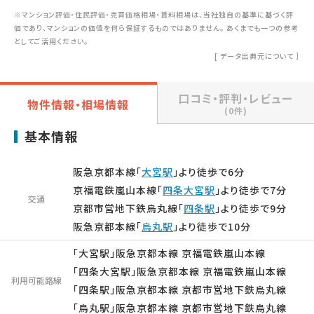
※マンション評価・住民評価・売買価格相場・賃料相場は、当社独自の基準に基づく評
価であり、マンションの価値を何ら保証するものではありません。 あくまでも一つの参考
としてご活用ください。
[
データ出典元について
］
口コミ・評判・レビュー
物件情報・相場情報
(0件)
基本情報
阪急京都本線「
大宮駅
」より徒歩で6分
京福電鉄嵐山本線「
四条大宮駅
」より徒歩で7分
交通
京都市営地下鉄烏丸線「
四条駅
」より徒歩で9分
阪急京都本線「
烏丸駅
」より徒歩で10分
「大宮駅」阪急京都本線 京福電鉄嵐山本線
「四条大宮駅」阪急京都本線 京福電鉄嵐山本線
利用可能路線
「四条駅」阪急京都本線 京都市営地下鉄烏丸線
「烏丸駅」阪急京都本線 京都市営地下鉄烏丸線