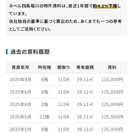
ネベル四条堀川の物件賃料は、直近1年間で
約4.2%下降
し
ています。
当社独自の基準に基づく算出のため、あくまでも一つの参考
としてご活用ください。
過去の賃料履歴
賃貸年月
所在階
間取り
専有面積
賃料
2025年9月
6階
1LDK
39.11
㎡
115,000
円
2025年6月
6階
1LDK
39.11
㎡
125,000
円
2025年6月
2階
1LDK
39.11
㎡
125,000
円
2025年5月
11階
1LDK
39.11
㎡
125,000
円
2025年5月
6階
1LDK
39.11
㎡
135,000
円