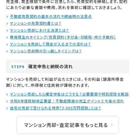
売主様、買主様間で条件に合意したら、売買契約を締結します。契約
にあたり必要な書類や費用、流れを事前に確認しておきましょう。
不動産売買契約の基本の流れや締結時の注意点
マンションの売買契約書とは？
マンション売却における決済とは？
費用発生のタイミング/売買契約（手付金・印紙税・仲介手数料）
マンションを売却して現金が入るまでの流れは？
マンション売却時の引っ越しタイミングは？
確定申告と納税の流れ
STEP6
マンションを売却して利益が出たときには、その利益（譲渡所得金
額）に対して、所得税と住民税が課税されます。
マンション売却したら確定申告はどうする？必要書類や特別控除を解説
令和8年度税制改正要望｜不動産関連の改正ポイントと今後の流れ
自宅の売却で受けられる特例「3,000万円控除」とは？
マンション売却・査定記事をもっと見る