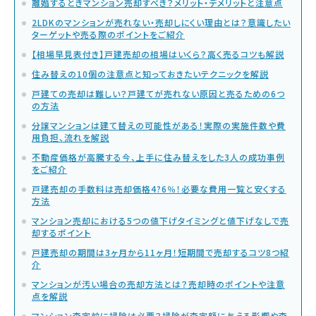
離婚するときマンション売却すべき？メリット・デメリットと注意点
2LDKのマンションが売れない・売却しにくい理由とは？意識したい
ターゲットや売る際のポイントをご紹介
【相場早見表付き】戸建売却の相場はいくら？高く売るコツも解説
住み替えの10個の注意点と知っておきたいテクニックを解説
戸建ての売却は難しい？戸建てが売れない原因と売るための6つ
の方法
分譲マンションは建て替えの可能性がある！実際の実施件数や費
用負担、流れを解説
不動産価格が高騰する今、上手に住み替えをした3人の成功事例
をご紹介
戸建売却の手数料は売却価格4?6％！必要な費用一覧と安くする
方法
マンション売却における5つの値下げタイミングと値下げなしで売
却するポイント
戸建売却の期間は3ヶ月から11ヶ月！短期間で売却するコツ8つ紹
介
マンションが汚い場合の売却方法とは？売却時のポイントや注意
点を解説
マンション査定前に掃除は必要？掃除が査定額に与える影響や査