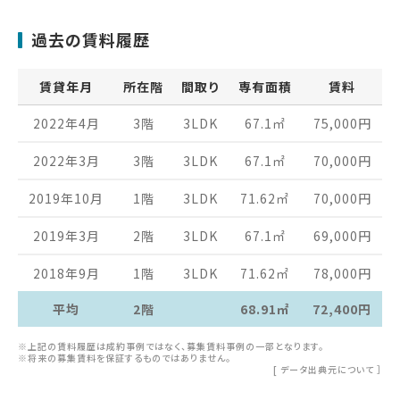
過去の賃料履歴
賃貸年月
所在階
間取り
専有面積
賃料
2022年4月
3階
3LDK
67.1
㎡
75,000
円
2022年3月
3階
3LDK
67.1
㎡
70,000
円
2019年10月
1階
3LDK
71.62
㎡
70,000
円
2019年3月
2階
3LDK
67.1
㎡
69,000
円
2018年9月
1階
3LDK
71.62
㎡
78,000
円
平均
2階
68.91㎡
72,400円
※上記の賃料履歴は成約事例ではなく、募集賃料事例の一部となります。
※将来の募集賃料を保証するものではありません。
[
データ出典元について
］