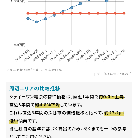
※専有面積70m²で算出した参考価格
[
データ出典元について
］
周辺エリアの比較推移
シティーワン篭原の物件価格は、直近1年間で
約0.0%上昇
、
直近3年間で
約4.8%下降
しています。
これは直近3年間の深谷市の価格推移と比べて、
約27.2pt
低い
傾向です。
当社独自の基準に基づく算出のため、あくまでも一つの参考
としてご活用ください。