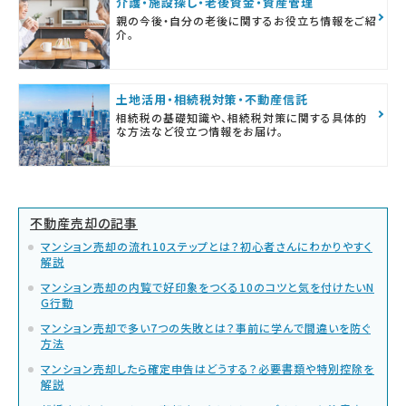
介護・施設探し・老後資金・資産管理
親の今後・自分の老後に関するお役立ち情報をご紹
介。
土地活用・相続税対策・不動産信託
相続税の基礎知識や、相続税対策に関する具体的
な方法など役立つ情報をお届け。
不動産売却の記事
マンション売却の流れ10ステップとは？初心者さんにわかりやすく
解説
マンション売却の内覧で好印象をつくる10のコツと気を付けたいN
G行動
マンション売却で多い7つの失敗とは？事前に学んで間違いを防ぐ
方法
マンション売却したら確定申告はどうする？必要書類や特別控除を
解説