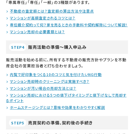
「専属専任」「専任」「一般」の3種類があります。
不動産の査定額とは？査定額の算出方法や注意点
マンションが高額査定されるコツとは？
専任媒介契約って何？家を売るときの手数料や契約解除について解説！
マンション売却の必要書類とは？
販売活動の準備～購入申込み
STEP4
販売活動を始める前に、所有する不動産の販売方針やプランを不動
産会社の営業担当者と打ち合わせましょう。
内覧で好印象をつくる10のコツと気を付けたいNG行動
マンション売却時のクリーニングは実施すべき？
マンションが汚い場合の売却方法とは？
マンション売却における5つの値下げタイミングと値下げなしで売却す
るポイント
ホームステージングとは？意味や効果をわかりやすく解説
売買契約の準備、契約後の手続き
STEP5