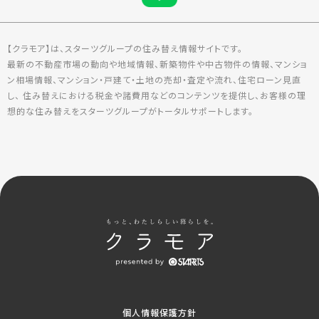
【クラモア】は、スターツグループの住み替え情報サイトです。
最新の不動産市場の動向や地域情報、新築物件や中古物件の情報、マンショ
ン相場情報、マンション・戸建て・土地の売却・査定や流れ、住宅ローン見直
し、 住み替えにおける税金や諸費用などのコンテンツを提供し、お客様の理
想的な住み替えをスターツグループがトータルサポートします。
個人情報保護方針