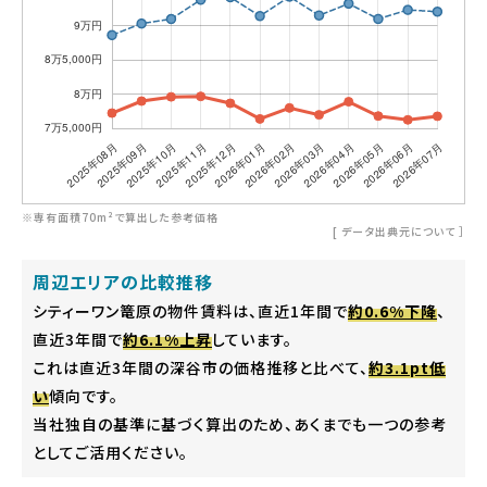
※専有面積70m²で算出した参考価格
[
データ出典元について
］
周辺エリアの比較推移
シティーワン篭原の物件賃料は、直近1年間で
約0.6%下降
、
直近3年間で
約6.1%上昇
しています。
これは直近3年間の深谷市の価格推移と比べて、
約3.1pt低
い
傾向です。
当社独自の基準に基づく算出のため、あくまでも一つの参考
としてご活用ください。