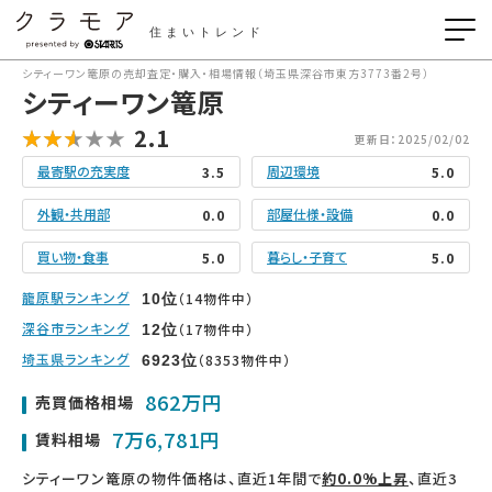
住まいトレンド
シティーワン篭原の売却査定・購入・相場情報（埼玉県深谷市東方3773番2号）
シティーワン篭原
2.1
更新日：2025/02/02
最寄駅の充実度
周辺環境
3.5
5.0
外観・共用部
部屋仕様・設備
0.0
0.0
買い物・食事
暮らし・子育て
5.0
5.0
籠原駅ランキング
（14物件中）
10
位
深谷市ランキング
（17物件中）
12
位
埼玉県ランキング
（8353物件中）
6923
位
862万円
売買価格相場
7万6,781円
賃料相場
シティーワン篭原の物件価格は、直近1年間で
約0.0%上昇
、直近3