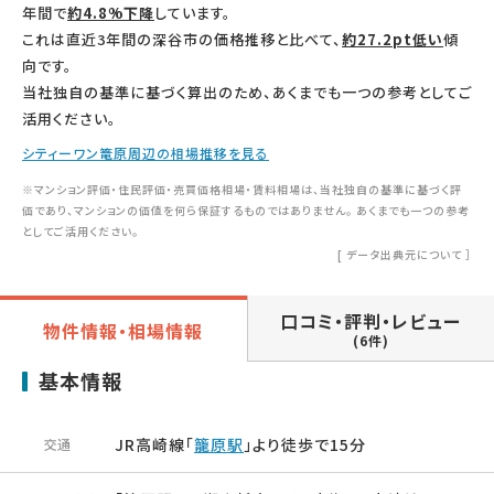
年間で
約4.8%下降
しています。
これは直近3年間の深谷市の価格推移と比べて、
約27.2pt低い
傾
向です。
当社独自の基準に基づく算出のため、あくまでも一つの参考としてご
活用ください。
シティーワン篭原周辺の相場推移を見る
※マンション評価・住民評価・売買価格相場・賃料相場は、当社独自の基準に基づく評
価であり、マンションの価値を何ら保証するものではありません。 あくまでも一つの参考
としてご活用ください。
[
データ出典元について
］
口コミ・評判・レビュー
物件情報・相場情報
(6件)
基本情報
JR高崎線「
籠原駅
」より徒歩で15分
交通