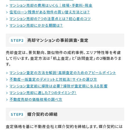
マンション売却の費用はいくら｜相場・手数料・税金
住宅ローン残債がある物件の買い替え方法とは？
マンション売却の7つの注意点とは？初心者のコツ
マンション売却にかかる期間は？
売却マンションの事前調査・査定
STEP2
売却査定は、景気動向、類似物件の成約事例、エリア特性等を考慮
して行います。査定方法は「机上査定」と「訪問査定」の2種類ありま
す。
マンション査定の方法を解説！高額査定のためのアピールポイント
不動産一括査定のデメリットと対処法！サイトの選び方
マンション査定前に掃除は必要？掃除が査定額に与える影響
マンション売却に適した7つのタイミング！
不動産売却の価格相場の調べ方
媒介契約の締結
STEP3
査定価格を基に不動産会社と媒介契約を締結します。媒介契約には