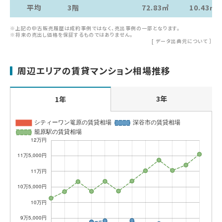
平均
3階
72.83㎡
10.43㎡
※上記の中古販売履歴は成約事例ではなく、売出事例の一部となります。
※将来の売出し価格を保証するものではありません。
[
データ出典元について
］
周辺エリアの賃貸マンション相場推移
3年
1年