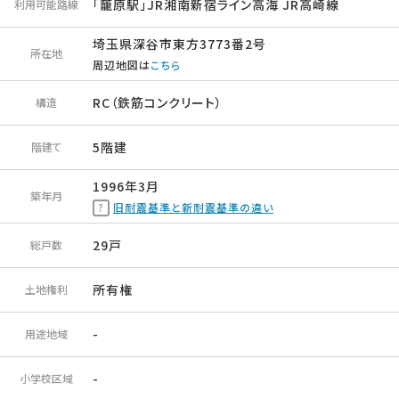
「籠原駅」JR湘南新宿ライン高海 JR高崎線
利用可能路線
埼玉県深谷市東方3773番2号
所在地
周辺地図は
こちら
RC（鉄筋コンクリート）
構造
5階建
階建て
1996年3月
築年月
旧耐震基準と新耐震基準の違い
29戸
総戸数
所有権
土地権利
-
用途地域
-
小学校区域