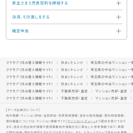
買主さまと売買契約を締結する
決済、引き渡しをする
確定申告
クラモア（住み替え情報サイト）
住まいトレンド
埼玉県の中古マンション一
クラモア（住み替え情報サイト）
住まいトレンド
埼玉県の中古マンション一
クラモア（住み替え情報サイト）
住まいトレンド
埼玉県の中古マンション一
クラモア（住み替え情報サイト）
住まいトレンド
埼玉県の中古マンション一
クラモア（住み替え情報サイト）
不動産売却・査定
マンション売却・査定
クラモア（住み替え情報サイト）
不動産売却・査定
マンション売却・査定
[データ出典元について］
物件概要・マンション評価・住民評価・売買相場情報・過去の販売履歴・賃料相場情報・
賃料履歴については、マンション情報サイト
「マンションレビュー」
より提供を受けており
ます。過去の売出物件情報や賃貸募集物件情報を元に算出した参考情報であり、実際
の取引価格・賃料を保証するものではありません。また、スターツグループ各社は本情報