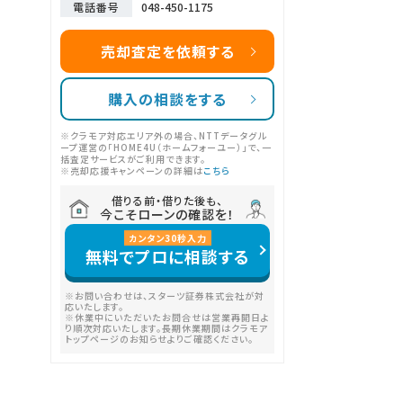
電話番号
048-450-1175
売却査定を依頼する
購入の相談をする
※クラモア対応エリア外の場合、NTTデータグル
ープ運営の「HOME4U（ホームフォーユー）」で、一
括査定サービスがご利用できます。
※売却応援キャンペーンの詳細は
こちら
借りる前・借りた後も、
今こそローンの確認を！
カンタン
30
秒
入力
無料でプロに相談する
※お問い合わせは、スターツ証券株式会社が対
応いたします。
※休業中にいただいたお問合せは営業再開日よ
り順次対応いたします。長期休業期間はクラモア
トップページのお知らせよりご確認ください。