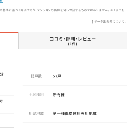
る
の基準に基づく評価であり、マンションの価値を何ら保証するものではありません。 あくまでも
[
データ出典元について
］
口コミ・評判・レビュー
(1件)
3分
総戸数
57戸
土地権利
所有権
号
用途地域
第一種低層住居専用地域