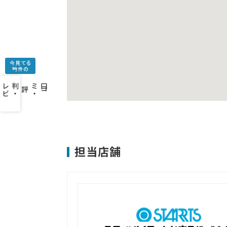
今見てる
物件の
口
コ
ミ
・
判
・
レ
ビ
ュ
ー
を
み
評
担当店舗