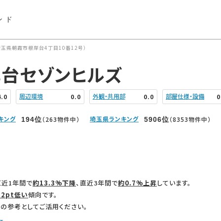
ンド
玉県朝霞市根岸台4丁目10番12号）
岸台セゾンヒルズ
周辺環境
外観・共用部
部屋仕様・設備
4.0
0.0
0.0
0
キング
埼玉県ランキング
（263物件中）
（8353物件中）
194
位
5906
位
直近1年間で
約13.3%下降
、直近3年間で
約0.7%上昇
しています。
.2pt低い
傾向です。
の参考としてご活用ください。