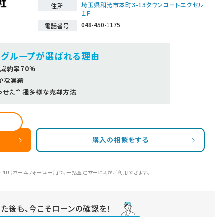
埼玉県和光市本町3-13タウンコートエクセル
住所
１Ｆ
048-450-1175
電話番号
ツグループが選ばれる理由
成約率70%
かな実績
わせた多種多様な売却方法
購入の相談をする
E4U（ホームフォーユー）」で、一括査定サービスがご利用できます。
りた後も、今こそローンの確認を！