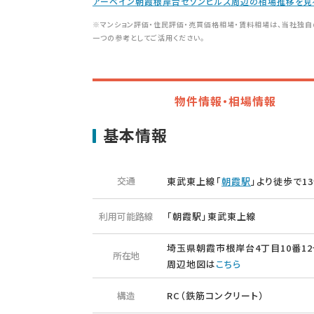
アーベイン朝霞根岸台セゾンヒルズ周辺の相場推移を見
※マンション評価・住民評価・売買価格相場・賃料相場は、当社独自
一つの参考としてご活用ください。
物件情報・相場情報
基本情報
交通
東武東上線「
朝霞駅
」より徒歩で1
利用可能路線
「朝霞駅」東武東上線
埼玉県朝霞市根岸台4丁目10番12
所在地
周辺地図は
こちら
構造
RC（鉄筋コンクリート）