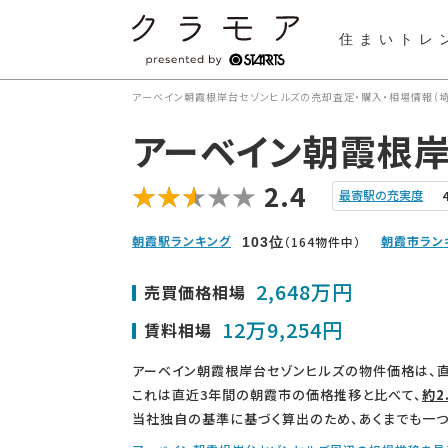
住まいトレ
アーベイン朝霞根岸台セゾンヒルズの売却査定・購入・相場情報（埼
アーベイン朝霞根
2.4
最寄駅の充実度
朝霞駅ランキング
朝霞市ラン
（164物件中）
103
位
2,648万円
売買価格相場
12万9,254円
賃料相場
アーベイン朝霞根岸台セゾンヒルズの物件価格は、
これは直近3年間の朝霞市の価格推移と比べて、
約2
当社独自の基準に基づく算出のため、あくまでも一つ