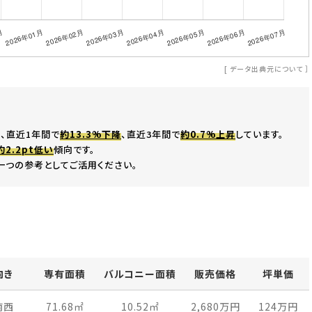
[
データ出典元について
］
、直近1年間で
約13.3%下降
、直近3年間で
約0.7%上昇
しています。
約2.2pt低い
傾向です。
一つの参考としてご活用ください。
向き
専有面積
バルコニー面積
販売価格
坪単価
南西
71.68
㎡
10.52
㎡
2,680万
円
124万
円