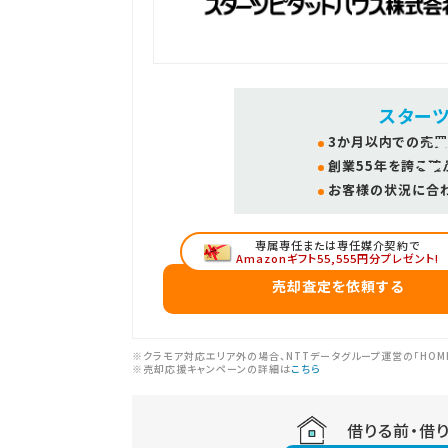
スター
3か月以内での売買
創業55年を誇る確
お客様の状況に合
専属専任または専任媒介契約で
Amazonギフト55,555円分プレゼント!
売却査定を依頼する
※クラモア対応エリア外の場合、NTTデータグループ運営の「HOM
※売却応援キャンペーンの詳細は
こちら
借りる前・借