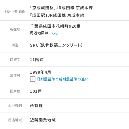
「京成成田駅」JR成田線 京成本線
利用可能路線
「成田駅」JR成田線 京成本線
千葉県成田市花崎町920番
所在地
周辺地図は
こちら
SRC（鉄骨鉄筋コンクリート）
構造
11階建
階建て
1999年4月
築年月
旧耐震基準と新耐震基準の違い
101戸
総戸数
所有権
土地権利
近隣商業地域
用途地域