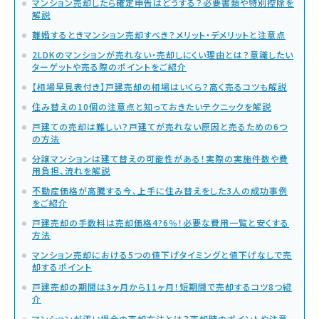
マンション売却したら確定申告はどうする？必要書類や特別控除を
解説
離婚するときマンション売却すべき？メリット・デメリットと注意点
2LDKのマンションが売れない・売却しにくい理由とは？意識したい
ターゲットや売る際のポイントをご紹介
【相場早見表付き】戸建売却の相場はいくら？高く売るコツも解説
住み替えの10個の注意点と知っておきたいテクニックを解説
戸建ての売却は難しい？戸建てが売れない原因と売るための6つ
の方法
分譲マンションは建て替えの可能性がある！実際の実施件数や費
用負担、流れを解説
不動産価格が高騰する今、上手に住み替えをした3人の成功事例
をご紹介
戸建売却の手数料は売却価格4?6％！必要な費用一覧と安くする
方法
マンション売却における5つの値下げタイミングと値下げなしで売
却するポイント
戸建売却の期間は3ヶ月から11ヶ月！短期間で売却するコツ8つ紹
介
マンションが汚い場合の売却方法とは？売却時のポイントや注意