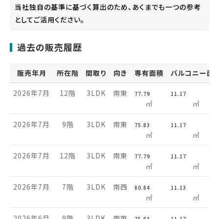
当社独自の基準に基づく算出のため、あくまでも一つの参考
としてご活用ください。
過去の販売履歴
販売年月
所在階
間取り
向き
専有面積
バルコニー面
2026年7月
12階
3LDK
南東
77.79
11.17
㎡
㎡
2026年7月
9階
3LDK
南東
75.83
11.17
㎡
㎡
2026年7月
12階
3LDK
南東
77.79
11.17
㎡
㎡
2026年7月
7階
3LDK
南西
80.84
11.13
㎡
㎡
2026年6月
9階
3LDK
南東
75.83
11.17