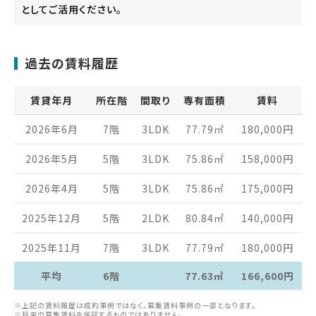
としてご活用ください。
過去の賃料履歴
賃貸年月
所在階
間取り
専有面積
賃料
2026年6月
7階
3LDK
77.79
㎡
180,000
円
2026年5月
5階
3LDK
75.86
㎡
158,000
円
2026年4月
5階
3LDK
75.86
㎡
175,000
円
2025年12月
5階
2LDK
80.84
㎡
140,000
円
2025年11月
7階
3LDK
77.79
㎡
180,000
円
平均
6階
77.63㎡
166,600円
※上記の賃料履歴は成約事例ではなく、募集賃料事例の一部となります。
※将来の募集賃料を保証するものではありません。