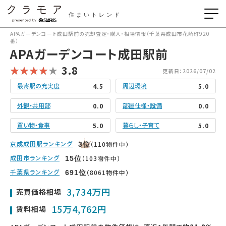
住まいトレンド
APAガーデンコート成田駅前の売却査定・購入・相場情報（千葉県成田市花崎町920
番）
APAガーデンコート成田駅前
3.8
更新日：2026/07/02
最寄駅の充実度
周辺環境
4.5
5.0
外観・共用部
部屋仕様・設備
0.0
0.0
買い物・食事
暮らし・子育て
5.0
5.0
京成成田駅ランキング
（110物件中）
3
位
成田市ランキング
（103物件中）
15
位
千葉県ランキング
（8061物件中）
691
位
3,734万円
売買価格相場
15万4,762円
賃料相場