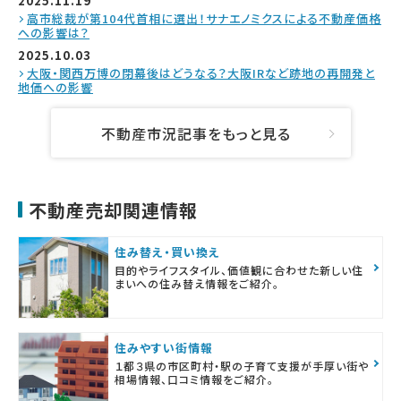
2025.11.19
高市総裁が第104代首相に選出！サナエノミクスによる不動産価格
への影響は？
2025.10.03
大阪・関西万博の閉幕後はどうなる？大阪IRなど跡地の再開発と
地価への影響
不動産市況記事をもっと見る
不動産売却関連情報
住み替え・買い換え
目的やライフスタイル、価値観に合わせた新しい住
まいへの住み替え情報をご紹介。
住みやすい街情報
１都３県の市区町村・駅の子育て支援が手厚い街や
相場情報、口コミ情報をご紹介。