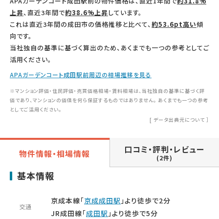
APAガーデンコート成田駅前の物件価格は、直近1年間で
約31.8%
上昇
、直近3年間で
約38.6%上昇
しています。
これは直近3年間の成田市の価格推移と比べて、
約53.6pt高い
傾
向です。
当社独自の基準に基づく算出のため、あくまでも一つの参考としてご
活用ください。
APAガーデンコート成田駅前周辺の相場推移を見る
※マンション評価・住民評価・売買価格相場・賃料相場は、当社独自の基準に基づく評
価であり、マンションの価値を何ら保証するものではありません。 あくまでも一つの参考
としてご活用ください。
[
データ出典元について
］
口コミ・評判・レビュー
物件情報・相場情報
(2件)
基本情報
京成本線「
京成成田駅
」より徒歩で2分
交通
JR成田線「
成田駅
」より徒歩で5分