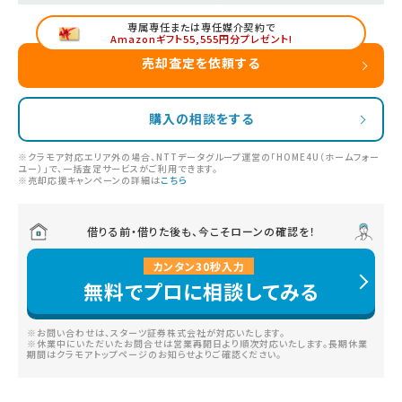
専属専任または専任媒介契約で
Amazonギフト55,555円分プレゼント!
売却査定を依頼する
購入の相談をする
※クラモア対応エリア外の場合、NTTデータグループ運営の「HOME4U（ホームフォー
ユー）」で、一括査定サービスがご利用できます。
※売却応援キャンペーンの詳細は
こちら
借りる前・借りた後も、今こそローンの確認を！
カンタン
30
秒
入力
無料でプロに相談してみる
※お問い合わせは、スターツ証券株式会社が対応いたします。
※休業中にいただいたお問合せは営業再開日より順次対応いたします。長期休業
期間はクラモアトップページのお知らせよりご確認ください。