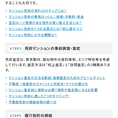
することも大切です。
マンション売却の流れ10ステップとは？
マンション売却の費用はいくら｜相場・手数料・税金
住宅ローン残債がある物件の買い替え方法とは？
マンション売却の7つの注意点とは？初心者のコツ
マンション売却にかかる期間は？
売却マンションの事前調査・査定
STEP2
売却査定は、景気動向、類似物件の成約事例、エリア特性等を考慮
して行います。査定方法は「机上査定」と「訪問査定」の2種類ありま
す。
マンション査定の方法を解説！高額査定のためのアピールポイント
不動産一括査定のデメリットと対処法！サイトの選び方
マンション査定前に掃除は必要？掃除が査定額に与える影響
マンション売却に適した7つのタイミング！
不動産売却の価格相場の調べ方
媒介契約の締結
STEP3