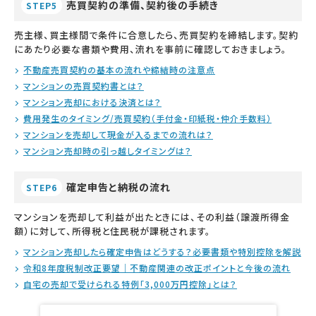
売買契約の準備、契約後の手続き
STEP5
売主様、買主様間で条件に合意したら、売買契約を締結します。契約
にあたり必要な書類や費用、流れを事前に確認しておきましょう。
不動産売買契約の基本の流れや締結時の注意点
マンションの売買契約書とは？
マンション売却における決済とは？
費用発生のタイミング/売買契約（手付金・印紙税・仲介手数料）
マンションを売却して現金が入るまでの流れは？
マンション売却時の引っ越しタイミングは？
確定申告と納税の流れ
STEP6
マンションを売却して利益が出たときには、その利益（譲渡所得金
額）に対して、所得税と住民税が課税されます。
マンション売却したら確定申告はどうする？必要書類や特別控除を解説
令和8年度税制改正要望｜不動産関連の改正ポイントと今後の流れ
自宅の売却で受けられる特例「3,000万円控除」とは？