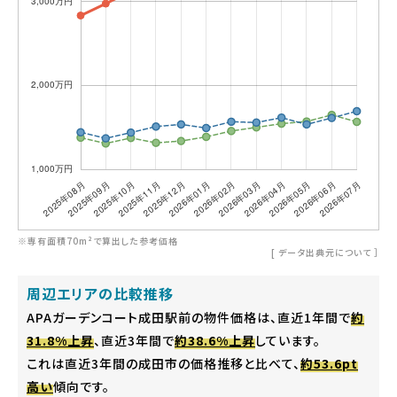
※専有面積70m²で算出した参考価格
[
データ出典元について
］
周辺エリアの比較推移
APAガーデンコート成田駅前の物件価格は、直近1年間で
約
31.8%上昇
、直近3年間で
約38.6%上昇
しています。
これは直近3年間の成田市の価格推移と比べて、
約53.6pt
高い
傾向です。