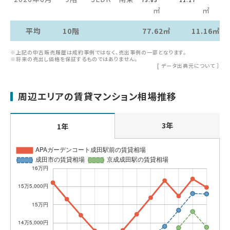
㎡
㎡
平均
10階
77.62㎡
11.16㎡
※上記の中古販売履歴は成約事例ではなく、売出事例の一部となります。
※将来の売出し価格を保証するものではありません。
[
データ出典元について
］
周辺エリアの賃貸マンション相場推移
3年
1年