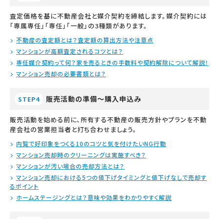
査定価格を基に不動産会社と媒介契約を締結します。媒介契約には
「専属専任」「専任」「一般」の3種類があります。
不動産の査定額とは？査定額の算出方法や注意点
マンションが高額査定されるコツとは？
専任媒介契約って何？家を売るときの手数料や契約解除について解説！
マンション売却の必要書類とは？
販売活動の準備～購入申込み
STEP4
販売活動を始める前に、所有する不動産の販売方針やプランを不動
産会社の営業担当者と打ち合わせましょう。
内覧で好印象をつくる10のコツと気を付けたいNG行動
マンション売却時のクリーニングは実施すべき？
マンションが汚い場合の売却方法とは？
マンション売却における5つの値下げタイミングと値下げなしで売却す
るポイント
ホームステージングとは？意味や効果をわかりやすく解説