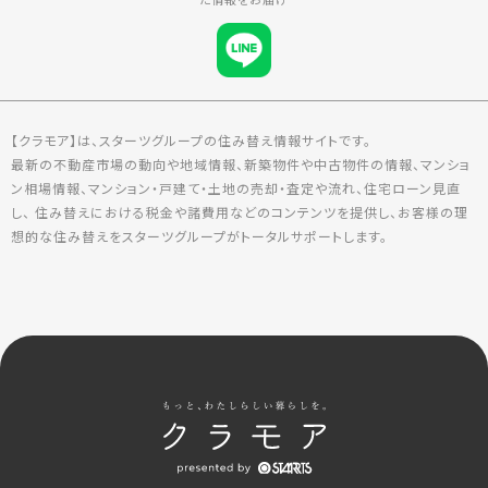
【クラモア】は、スターツグループの住み替え情報サイトです。
最新の不動産市場の動向や地域情報、新築物件や中古物件の情報、マンショ
ン相場情報、マンション・戸建て・土地の売却・査定や流れ、住宅ローン見直
し、 住み替えにおける税金や諸費用などのコンテンツを提供し、お客様の理
想的な住み替えをスターツグループがトータルサポートします。