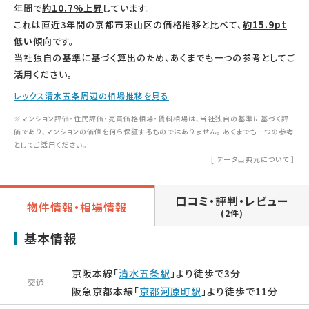
年間で
約10.7%上昇
しています。
これは直近3年間の京都市東山区の価格推移と比べて、
約15.9pt
低い
傾向です。
当社独自の基準に基づく算出のため、あくまでも一つの参考としてご
活用ください。
レックス清水五条周辺の相場推移を見る
※マンション評価・住民評価・売買価格相場・賃料相場は、当社独自の基準に基づく評
価であり、マンションの価値を何ら保証するものではありません。 あくまでも一つの参考
としてご活用ください。
[
データ出典元について
］
口コミ・評判・レビュー
物件情報・相場情報
(2件)
基本情報
京阪本線「
清水五条駅
」より徒歩で3分
交通
阪急京都本線「
京都河原町駅
」より徒歩で11分