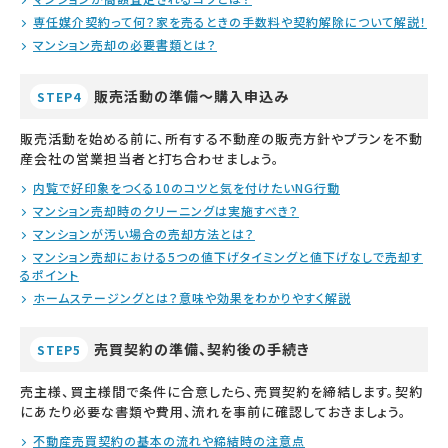
専任媒介契約って何？家を売るときの手数料や契約解除について解説！
マンション売却の必要書類とは？
販売活動の準備～購入申込み
STEP4
販売活動を始める前に、所有する不動産の販売方針やプランを不動
産会社の営業担当者と打ち合わせましょう。
内覧で好印象をつくる10のコツと気を付けたいNG行動
マンション売却時のクリーニングは実施すべき？
マンションが汚い場合の売却方法とは？
マンション売却における5つの値下げタイミングと値下げなしで売却す
るポイント
ホームステージングとは？意味や効果をわかりやすく解説
売買契約の準備、契約後の手続き
STEP5
売主様、買主様間で条件に合意したら、売買契約を締結します。契約
にあたり必要な書類や費用、流れを事前に確認しておきましょう。
不動産売買契約の基本の流れや締結時の注意点