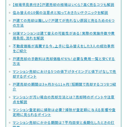
【相場早見表付き】戸建売却の相場はいくら？高く売るコツも解説
住み替えの10個の注意点と知っておきたいテクニックを解説
戸建ての売却は難しい？戸建てが売れない原因と売るための6つ
の方法
分譲マンションは建て替えの可能性がある！実際の実施件数や費
用負担、流れを解説
不動産価格が高騰する今、上手に住み替えをした3人の成功事例
をご紹介
戸建売却の手数料は売却価格4?6％！必要な費用一覧と安くする
方法
マンション売却における5つの値下げタイミングと値下げなしで売
却するポイント
戸建売却の期間は3ヶ月から11ヶ月！短期間で売却するコツ8つ紹
介
マンションが汚い場合の売却方法とは？売却時のポイントや注意
点を解説
マンション査定前に掃除は必要？掃除が査定額に与える影響や査
定時に見られるポイント
マンション売却にかかる期間は？平均目安と長期化したときの打