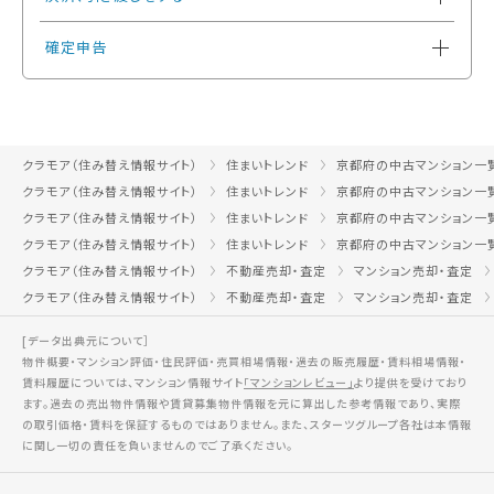
確定申告
クラモア（住み替え情報サイト）
住まいトレンド
京都府の中古マンション一
クラモア（住み替え情報サイト）
住まいトレンド
京都府の中古マンション一
クラモア（住み替え情報サイト）
住まいトレンド
京都府の中古マンション一
クラモア（住み替え情報サイト）
住まいトレンド
京都府の中古マンション一
クラモア（住み替え情報サイト）
不動産売却・査定
マンション売却・査定
クラモア（住み替え情報サイト）
不動産売却・査定
マンション売却・査定
[データ出典元について］
物件概要・マンション評価・住民評価・売買相場情報・過去の販売履歴・賃料相場情報・
賃料履歴については、マンション情報サイト
「マンションレビュー」
より提供を受けており
ます。過去の売出物件情報や賃貸募集物件情報を元に算出した参考情報であり、実際
の取引価格・賃料を保証するものではありません。また、スターツグループ各社は本情報
に関し一切の責任を負いませんのでご了承ください。