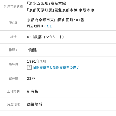
「清水五条駅」京阪本線
利用可能路線
「京都河原町駅」阪急京都本線 京阪本線
京都府京都市東山区山田町501番
所在地
周辺地図は
こちら
RC（鉄筋コンクリート）
構造
7階建
階建て
1991年7月
築年月
旧耐震基準と新耐震基準の違い
23戸
総戸数
所有権
土地権利
商業地域
用途地域