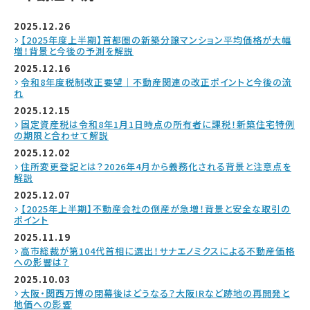
2025.12.26
【2025年度上半期】首都圏の新築分譲マンション平均価格が大幅
増！背景と今後の予測を解説
2025.12.16
令和8年度税制改正要望｜不動産関連の改正ポイントと今後の流
れ
2025.12.15
固定資産税は令和8年1月1日時点の所有者に課税！新築住宅特例
の期限と合わせて解説
2025.12.02
住所変更登記とは？2026年4月から義務化される背景と注意点を
解説
2025.12.07
【2025年上半期】不動産会社の倒産が急増！背景と安全な取引の
ポイント
2025.11.19
高市総裁が第104代首相に選出！サナエノミクスによる不動産価格
への影響は？
2025.10.03
大阪・関西万博の閉幕後はどうなる？大阪IRなど跡地の再開発と
地価への影響