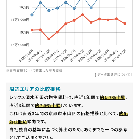
※専有面積70m²で算出した参考価格
[
データ出典元について
］
周辺エリアの比較推移
レックス清水五条の物件賃料は、直近1年間で
約1.7%上昇
、
直近3年間で
約7.9%上昇
しています。
これは直近3年間の京都市東山区の価格推移と比べて、
約5.
2pt低い
傾向です。
当社独自の基準に基づく算出のため、あくまでも一つの参考
としてご活用ください。