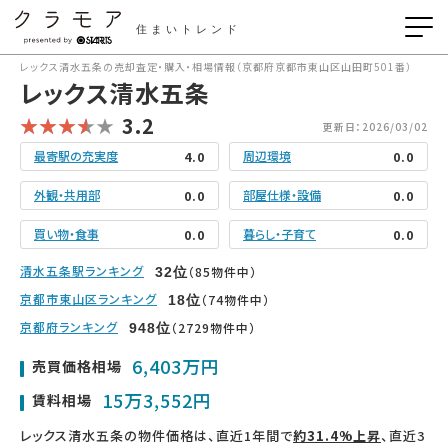
住まいトレンド
レックス清水五条の売却査定・購入・相場情報（京都府京都市東山区山田町501番）
レックス清水五条
3.2
更新日：2026/03/02
最寄駅の充実度
周辺環境
4.0
0.0
外観・共用部
部屋仕様・設備
0.0
0.0
買い物・食事
暮らし・子育て
0.0
0.0
清水五条駅ランキング
（85物件中）
32
位
京都市東山区ランキング
（74物件中）
18
位
京都府ランキング
（2729物件中）
948
位
6,403万円
売買価格相場
15万3,552円
賃料相場
レックス清水五条の物件価格は、直近1年間で
約31.4%上昇
、直近3