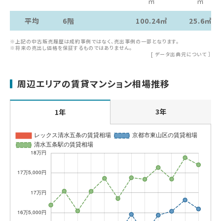
㎡
㎡
平均
6階
100.24㎡
25.6㎡
※上記の中古販売履歴は成約事例ではなく、売出事例の一部となります。
※将来の売出し価格を保証するものではありません。
[
データ出典元について
］
周辺エリアの賃貸マンション相場推移
3年
1年