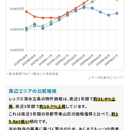
※専有面積70m²で算出した参考価格
[
データ出典元について
］
周辺エリアの比較推移
レックス清水五条の物件価格は、直近1年間で
約31.4%上
昇
、直近3年間で
約10.7%上昇
しています。
これは直近3年間の京都市東山区の価格推移と比べて、
約1
5.9pt低い
傾向です。
当社独自の基準に基づく算出のため、あくまでも一つの参考