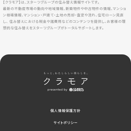
【クラモア】は、スターツグループの住み替え情報サイトです。
最新の不動産市場の動向や地域情報、新築物件や中古物件の情報、マンショ
ン相場情報、マンション・戸建て・土地の売却・査定や流れ、住宅ローン見直
し、 住み替えにおける税金や諸費用などのコンテンツを提供し、お客様の理
想的な住み替えをスターツグループがトータルサポートします。
個人情報保護方針
サイトポリシー