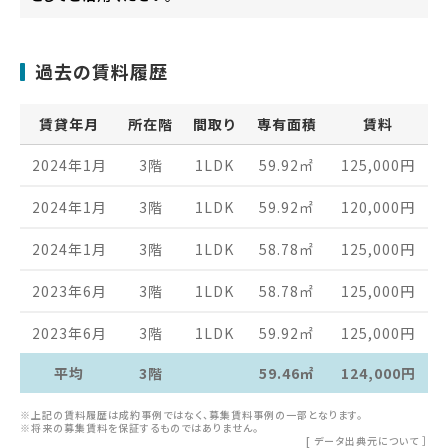
過去の賃料履歴
賃貸年月
所在階
間取り
専有面積
賃料
2024年1月
3階
1LDK
59.92
㎡
125,000
円
2024年1月
3階
1LDK
59.92
㎡
120,000
円
2024年1月
3階
1LDK
58.78
㎡
125,000
円
2023年6月
3階
1LDK
58.78
㎡
125,000
円
2023年6月
3階
1LDK
59.92
㎡
125,000
円
平均
3階
59.46㎡
124,000円
※上記の賃料履歴は成約事例ではなく、募集賃料事例の一部となります。
※将来の募集賃料を保証するものではありません。
[
データ出典元について
］