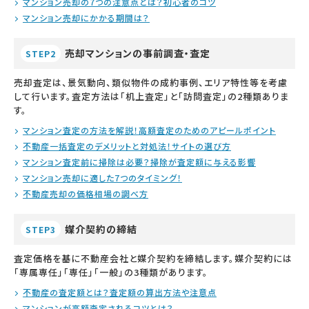
マンション売却の7つの注意点とは？初心者のコツ
マンション売却にかかる期間は？
売却マンションの事前調査・査定
STEP2
売却査定は、景気動向、類似物件の成約事例、エリア特性等を考慮
して行います。査定方法は「机上査定」と「訪問査定」の2種類ありま
す。
マンション査定の方法を解説！高額査定のためのアピールポイント
不動産一括査定のデメリットと対処法！サイトの選び方
マンション査定前に掃除は必要？掃除が査定額に与える影響
マンション売却に適した7つのタイミング！
不動産売却の価格相場の調べ方
媒介契約の締結
STEP3
査定価格を基に不動産会社と媒介契約を締結します。媒介契約には
「専属専任」「専任」「一般」の3種類があります。
不動産の査定額とは？査定額の算出方法や注意点
マンションが高額査定されるコツとは？