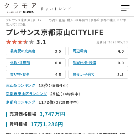
住まいトレンド
プレサンス京都東山CITYLIFEの売却査定・購入・相場情報（京都府京都市東山区北木
之元町522番）
プレサンス京都東山CITYLIFE
3.1
更新日：2026/05/13
最寄駅の充実度
周辺環境
3.5
4.0
外観・共用部
部屋仕様・設備
0.0
0.0
買い物・食事
暮らし・子育て
4.5
3.5
東山駅ランキング
（40物件中）
18
位
京都市東山区ランキング
（74物件中）
29
位
京都府ランキング
（2729物件中）
1172
位
3,747万円
売買価格相場
17万1,286円
賃料相場