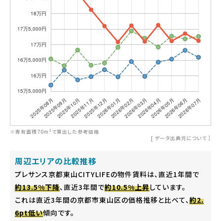
※専有面積70m²で算出した参考価格
[
データ出典元について
］
周辺エリアの比較推移
プレサンス京都東山CITYLIFEの物件賃料は、直近1年間で
約13.5%下降
、直近3年間で
約10.5%上昇
しています。
これは直近3年間の京都市東山区の価格推移と比べて、
約2.
6pt低い
傾向です。