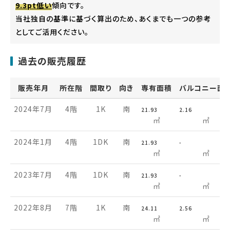
9.3pt低い
傾向です。
当社独自の基準に基づく算出のため、あくまでも一つの参考
としてご活用ください。
過去の販売履歴
販売年月
所在階
間取り
向き
専有面積
バルコニー面
2024年7月
4階
1K
南
21.93
2.16
㎡
㎡
2024年1月
4階
1DK
南
21.93
-
㎡
㎡
2023年7月
4階
1DK
南
21.93
-
㎡
㎡
2022年8月
7階
1K
南
24.11
2.56
㎡
㎡