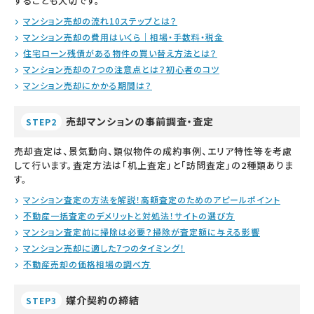
することも大切です。
マンション売却の流れ10ステップとは？
マンション売却の費用はいくら｜相場・手数料・税金
住宅ローン残債がある物件の買い替え方法とは？
マンション売却の7つの注意点とは？初心者のコツ
マンション売却にかかる期間は？
売却マンションの事前調査・査定
STEP2
売却査定は、景気動向、類似物件の成約事例、エリア特性等を考慮
して行います。査定方法は「机上査定」と「訪問査定」の2種類ありま
す。
マンション査定の方法を解説！高額査定のためのアピールポイント
不動産一括査定のデメリットと対処法！サイトの選び方
マンション査定前に掃除は必要？掃除が査定額に与える影響
マンション売却に適した7つのタイミング！
不動産売却の価格相場の調べ方
媒介契約の締結
STEP3