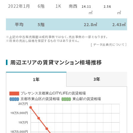
2022年1月
6階
1K
南西
24.11
2.56
㎡
㎡
平均
5階
22.8㎡
2.43㎡
※上記の中古販売履歴は成約事例ではなく、売出事例の一部となります。
※将来の売出し価格を保証するものではありません。
[
データ出典元について
］
周辺エリアの賃貸マンション相場推移
3年
1年