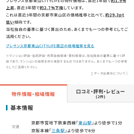
プレサンス京都東山CITYLIFEの物件価格は、直近1年間で
約1.9%
上昇
、直近3年間で
約2.7%下降
しています。
これは直近3年間の京都市東山区の価格推移と比べて、
約29.3pt
低い
傾向です。
当社独自の基準に基づく算出のため、あくまでも一つの参考としてご
活用ください。
プレサンス京都東山CITYLIFE周辺の相場推移を見る
※マンション評価・住民評価・売買価格相場・賃料相場は、当社独自の基準に基づく評
価であり、マンションの価値を何ら保証するものではありません。 あくまでも一つの参考
としてご活用ください。
[
データ出典元について
］
口コミ・評判・レビュー
物件情報・相場情報
(2件)
基本情報
京都市営地下鉄東西線「
東山駅
」より徒歩で1分
交通
京阪本線「
三条駅
」より徒歩で6分