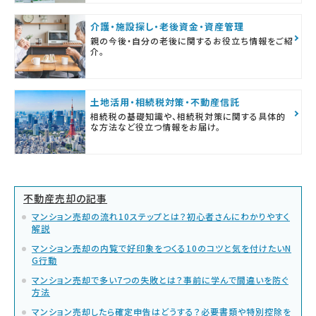
介護・施設探し・老後資金・資産管理
親の今後・自分の老後に関するお役立ち情報をご紹
介。
土地活用・相続税対策・不動産信託
相続税の基礎知識や、相続税対策に関する具体的
な方法など役立つ情報をお届け。
不動産売却の記事
マンション売却の流れ10ステップとは？初心者さんにわかりやすく
解説
マンション売却の内覧で好印象をつくる10のコツと気を付けたいN
G行動
マンション売却で多い7つの失敗とは？事前に学んで間違いを防ぐ
方法
マンション売却したら確定申告はどうする？必要書類や特別控除を