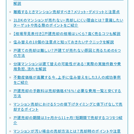
解説
離婚するときマンション売却すべき？メリット・デメリットと注意点
2LDKのマンションが売れない・売却しにくい理由とは？意識したい
ターゲットや売る際のポイントをご紹介
【相場早見表付き】戸建売却の相場はいくら？高く売るコツも解説
住み替えの10個の注意点と知っておきたいテクニックを解説
戸建ての売却は難しい？戸建てが売れない原因と売るための6つ
の方法
分譲マンションは建て替えの可能性がある！実際の実施件数や費
用負担、流れを解説
不動産価格が高騰する今、上手に住み替えをした3人の成功事例
をご紹介
戸建売却の手数料は売却価格4?6％！必要な費用一覧と安くする
方法
マンション売却における5つの値下げタイミングと値下げなしで売
却するポイント
戸建売却の期間は3ヶ月から11ヶ月！短期間で売却するコツ8つ紹
介
マンションが汚い場合の売却方法とは？売却時のポイントや注意