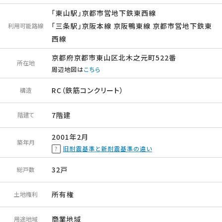
「東山駅」京都市営地下鉄東西線
「三条駅」京阪本線 京阪鴨東線 京都市営地下鉄東
利用可能路線
西線
京都府京都市東山区北木之元町522番
所在地
周辺地図は
こちら
RC（鉄筋コンクリート）
構造
7階建
階建て
2001年2月
築年月
旧耐震基準と新耐震基準の違い
32戸
総戸数
所有権
土地権利
商業地域
用途地域