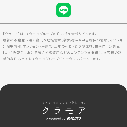
【クラモア】は、スターツグループの住み替え情報サイトです。
最新の不動産市場の動向や地域情報、新築物件や中古物件の情報、マンショ
ン相場情報、マンション・戸建て・土地の売却・査定や流れ、住宅ローン見直
し、 住み替えにおける税金や諸費用などのコンテンツを提供し、お客様の理
想的な住み替えをスターツグループがトータルサポートします。