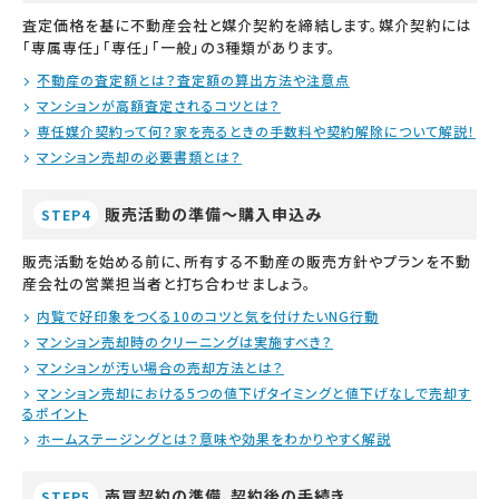
査定価格を基に不動産会社と媒介契約を締結します。媒介契約には
「専属専任」「専任」「一般」の3種類があります。
不動産の査定額とは？査定額の算出方法や注意点
マンションが高額査定されるコツとは？
専任媒介契約って何？家を売るときの手数料や契約解除について解説！
マンション売却の必要書類とは？
販売活動の準備～購入申込み
STEP4
販売活動を始める前に、所有する不動産の販売方針やプランを不動
産会社の営業担当者と打ち合わせましょう。
内覧で好印象をつくる10のコツと気を付けたいNG行動
マンション売却時のクリーニングは実施すべき？
マンションが汚い場合の売却方法とは？
マンション売却における5つの値下げタイミングと値下げなしで売却す
るポイント
ホームステージングとは？意味や効果をわかりやすく解説
売買契約の準備、契約後の手続き
STEP5