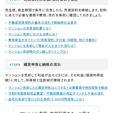
売主様、買主様間で条件に合意したら、売買契約を締結します。契約
にあたり必要な書類や費用、流れを事前に確認しておきましょう。
不動産売買契約の基本の流れや締結時の注意点
マンションの売買契約書とは？
マンション売却における決済とは？
費用発生のタイミング/売買契約（手付金・印紙税・仲介手数料）
マンションを売却して現金が入るまでの流れは？
マンション売却時の引っ越しタイミングは？
確定申告と納税の流れ
STEP6
マンションを売却して利益が出たときには、その利益（譲渡所得金
額）に対して、所得税と住民税が課税されます。
マンション売却したら確定申告はどうする？必要書類や特別控除を解説
令和8年度税制改正要望｜不動産関連の改正ポイントと今後の流れ
自宅の売却で受けられる特例「3,000万円控除」とは？