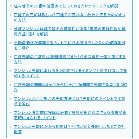
住み替えの10個の注意点と知っておきたいテクニックを解説
戸建ての売却は難しい？戸建てが売れない原因と売るための6つ
の方法
分譲マンションは建て替えの可能性がある！実際の実施件数や費
用負担、流れを解説
不動産価格が高騰する今、上手に住み替えをした3人の成功事例
をご紹介
戸建売却の手数料は売却価格4?6％！必要な費用一覧と安くする
方法
マンション売却における5つの値下げタイミングと値下げなしで売
却するポイント
戸建売却の期間は3ヶ月から11ヶ月！短期間で売却するコツ8つ紹
介
マンションが汚い場合の売却方法とは？売却時のポイントや注意
点を解説
マンション査定前に掃除は必要？掃除が査定額に与える影響や査
定時に見られるポイント
マンション売却にかかる期間は？平均目安と長期化したときの打
開策