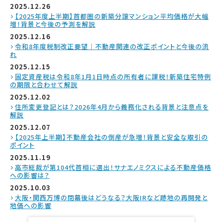
2025.12.26
【2025年度上半期】首都圏の新築分譲マンション平均価格が大幅
増！背景と今後の予測を解説
2025.12.16
令和8年度税制改正要望｜不動産関連の改正ポイントと今後の流
れ
2025.12.15
固定資産税は令和8年1月1日時点の所有者に課税！新築住宅特例
の期限と合わせて解説
2025.12.02
住所変更登記とは？2026年4月から義務化される背景と注意点を
解説
2025.12.07
【2025年上半期】不動産会社の倒産が急増！背景と安全な取引の
ポイント
2025.11.19
高市総裁が第104代首相に選出！サナエノミクスによる不動産価格
への影響は？
2025.10.03
大阪・関西万博の閉幕後はどうなる？大阪IRなど跡地の再開発と
地価への影響