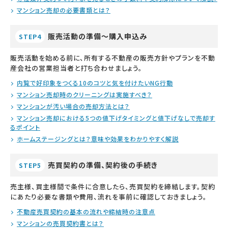
マンション売却の必要書類とは？
販売活動の準備～購入申込み
STEP4
販売活動を始める前に、所有する不動産の販売方針やプランを不動
産会社の営業担当者と打ち合わせましょう。
内覧で好印象をつくる10のコツと気を付けたいNG行動
マンション売却時のクリーニングは実施すべき？
マンションが汚い場合の売却方法とは？
マンション売却における5つの値下げタイミングと値下げなしで売却す
るポイント
ホームステージングとは？意味や効果をわかりやすく解説
売買契約の準備、契約後の手続き
STEP5
売主様、買主様間で条件に合意したら、売買契約を締結します。契約
にあたり必要な書類や費用、流れを事前に確認しておきましょう。
不動産売買契約の基本の流れや締結時の注意点
マンションの売買契約書とは？