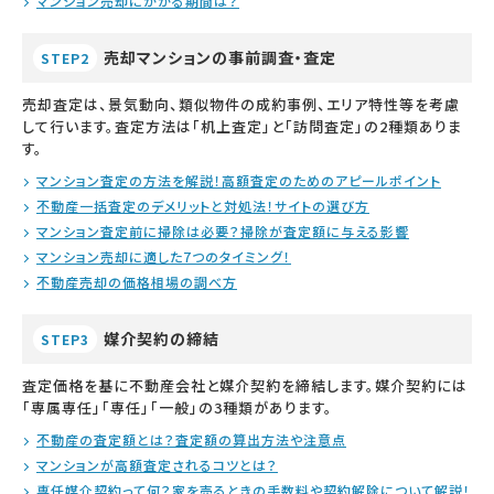
マンション売却にかかる期間は？
売却マンションの事前調査・査定
STEP2
売却査定は、景気動向、類似物件の成約事例、エリア特性等を考慮
して行います。査定方法は「机上査定」と「訪問査定」の2種類ありま
す。
マンション査定の方法を解説！高額査定のためのアピールポイント
不動産一括査定のデメリットと対処法！サイトの選び方
マンション査定前に掃除は必要？掃除が査定額に与える影響
マンション売却に適した7つのタイミング！
不動産売却の価格相場の調べ方
媒介契約の締結
STEP3
査定価格を基に不動産会社と媒介契約を締結します。媒介契約には
「専属専任」「専任」「一般」の3種類があります。
不動産の査定額とは？査定額の算出方法や注意点
マンションが高額査定されるコツとは？
専任媒介契約って何？家を売るときの手数料や契約解除について解説！