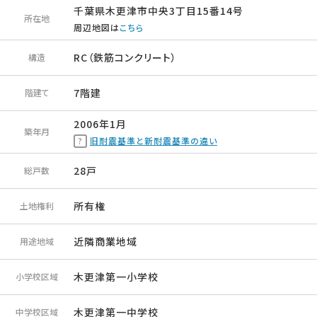
千葉県木更津市中央3丁目15番14号
所在地
周辺地図は
こちら
RC（鉄筋コンクリート）
構造
7階建
階建て
2006年1月
築年月
旧耐震基準と新耐震基準の違い
28戸
総戸数
所有権
土地権利
近隣商業地域
用途地域
木更津第一小学校
小学校区域
木更津第一中学校
中学校区域