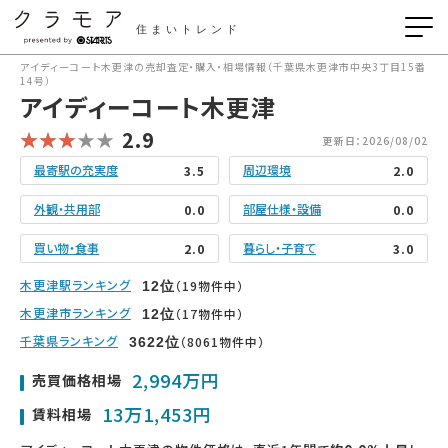
住まいトレンド
アイディーコート木更津の売却査定・購入・相場情報（千葉県木更津市中央3丁目15番
14号）
アイディーコート木更津
2.9
更新日：2026/08/02
最寄駅の充実度
周辺環境
3.5
2.0
外観・共用部
部屋仕様・設備
0.0
0.0
買い物・食事
暮らし・子育て
2.0
3.0
木更津駅ランキング
（19物件中）
12
位
木更津市ランキング
（17物件中）
12
位
千葉県ランキング
（8061物件中）
3622
位
2,994万円
売買価格相場
13万1,453円
賃料相場