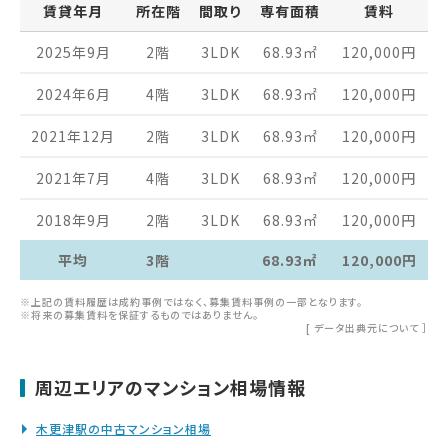
賃貸年月
所在階
間取り
専有面積
賃料
2025年9月
2階
3LDK
68.93
㎡
120,000
円
2024年6月
4階
3LDK
68.93
㎡
120,000
円
2021年12月
2階
3LDK
68.93
㎡
120,000
円
2021年7月
4階
3LDK
68.93
㎡
120,000
円
2018年9月
2階
3LDK
68.93
㎡
120,000
円
平均
3階
68.93㎡
120,000円
※上記の賃料履歴は成約事例ではなく、募集賃料事例の一部となります。
※将来の募集賃料を保証するものではありません。
[
データ出典元について
］
周辺エリアのマンション相場情報
木更津駅の中古マンション相場