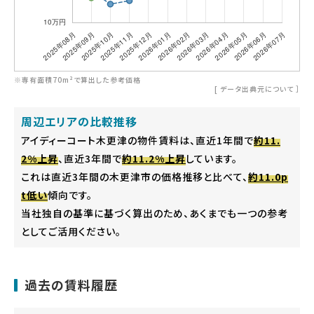
※専有面積70m²で算出した参考価格
[
データ出典元について
］
周辺エリアの比較推移
アイディーコート木更津の物件賃料は、直近1年間で
約11.
2%上昇
、直近3年間で
約11.2%上昇
しています。
これは直近3年間の木更津市の価格推移と比べて、
約11.0p
t低い
傾向です。
当社独自の基準に基づく算出のため、あくまでも一つの参考
としてご活用ください。
過去の賃料履歴