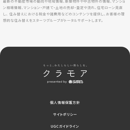
最新の不動産市場の動向や地域情報、新築物件や中古物件の情報、マンショ
ン相場情報、マンション・戸建て・土地の売却・査定や流れ、住宅ローン見直
し、 住み替えにおける税金や諸費用などのコンテンツを提供し、お客様の理
想的な住み替えをスターツグループがトータルサポートします。
個人情報保護方針
サイトポリシー
UGCガイドライン