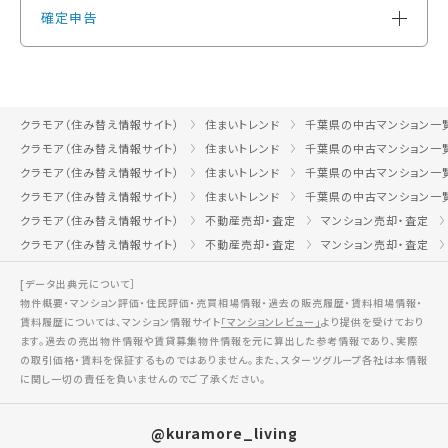
確定申告
クラモア（住み替え情報サイト）
住まいトレンド
千葉県の中古マンション一
クラモア（住み替え情報サイト）
住まいトレンド
千葉県の中古マンション一
クラモア（住み替え情報サイト）
住まいトレンド
千葉県の中古マンション一
クラモア（住み替え情報サイト）
住まいトレンド
千葉県の中古マンション一
クラモア（住み替え情報サイト）
不動産売却・査定
マンション売却・査定
クラモア（住み替え情報サイト）
不動産売却・査定
マンション売却・査定
[データ出典元について］
物件概要・マンション評価・住民評価・売買相場情報・過去の販売履歴・賃料相場情報・
賃料履歴については、マンション情報サイト
「マンションレビュー」
より提供を受けており
ます。過去の売出物件情報や賃貸募集物件情報を元に算出した参考情報であり、実際
の取引価格・賃料を保証するものではありません。また、スターツグループ各社は本情報
に関し一切の責任を負いませんのでご了承ください。
@kuramore_living