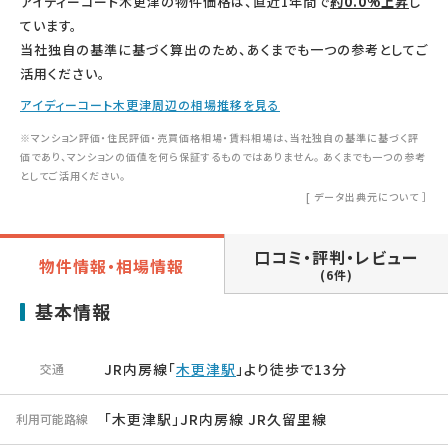
アイディーコート木更津の物件価格は、直近1年間で
約0.0%上昇
し
ています。
当社独自の基準に基づく算出のため、あくまでも一つの参考としてご
活用ください。
アイディーコート木更津周辺の相場推移を見る
※マンション評価・住民評価・売買価格相場・賃料相場は、当社独自の基準に基づく評
価であり、マンションの価値を何ら保証するものではありません。 あくまでも一つの参考
としてご活用ください。
[
データ出典元について
］
口コミ・評判・レビュー
物件情報・相場情報
(6件)
基本情報
JR内房線「
木更津駅
」より徒歩で13分
交通
「木更津駅」JR内房線 JR久留里線
利用可能路線