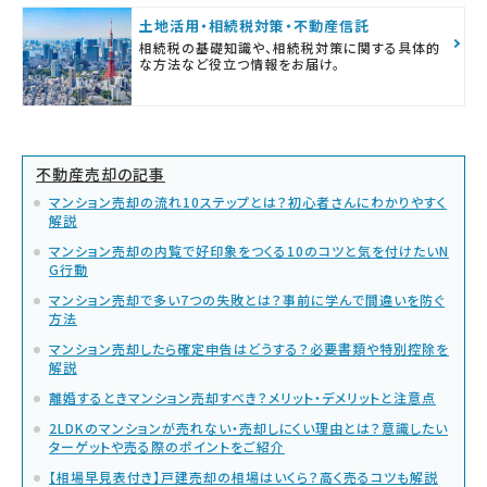
土地活用・相続税対策・不動産信託
相続税の基礎知識や、相続税対策に関する具体的
な方法など役立つ情報をお届け。
不動産売却の記事
マンション売却の流れ10ステップとは？初心者さんにわかりやすく
解説
マンション売却の内覧で好印象をつくる10のコツと気を付けたいN
G行動
マンション売却で多い7つの失敗とは？事前に学んで間違いを防ぐ
方法
マンション売却したら確定申告はどうする？必要書類や特別控除を
解説
離婚するときマンション売却すべき？メリット・デメリットと注意点
2LDKのマンションが売れない・売却しにくい理由とは？意識したい
ターゲットや売る際のポイントをご紹介
【相場早見表付き】戸建売却の相場はいくら？高く売るコツも解説