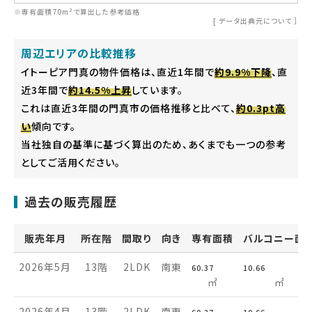
※専有面積70m²で算出した参考価格
[
データ出典元について
］
周辺エリアの比較推移
イトーピア門真の物件価格は、直近1年間で
約9.9%下降
、直
近3年間で
約14.5%上昇
しています。
これは直近3年間の門真市の価格推移と比べて、
約0.3pt高
い
傾向です。
当社独自の基準に基づく算出のため、あくまでも一つの参考
としてご活用ください。
過去の販売履歴
販売年月
所在階
間取り
向き
専有面積
バルコニー面
2026年5月
13階
2LDK
南東
60.37
10.66
㎡
㎡
2026年4月
13階
2LDK
南東