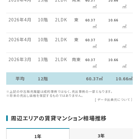
60.37
10.66
㎡
㎡
2026年4月
10階
2LDK
東
60.37
10.66
㎡
㎡
2026年4月
10階
2LDK
東
60.37
10.66
㎡
㎡
2026年3月
13階
2LDK
南東
60.37
10.66
㎡
㎡
平均
12階
60.37㎡
10.66㎡
※上記の中古販売履歴は成約事例ではなく、売出事例の一部となります。
※将来の売出し価格を保証するものではありません。
[
データ出典元について
］
周辺エリアの賃貸マンション相場推移
3年
1年