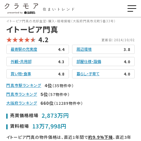
住まいトレンド
イトーピア門真の売却査定・購入・相場情報（大阪府門真市元町5番33号）
イトーピア門真
4.2
更新日：2024/10/02
最寄駅の充実度
周辺環境
4.4
3.8
外観・共用部
部屋仕様・設備
4.3
4.0
買い物・食事
暮らし・子育て
4.8
4.0
門真市駅ランキング
（35物件中）
4
位
門真市ランキング
（57物件中）
5
位
大阪府ランキング
（12289物件中）
660
位
2,873万円
売買価格相場
13万7,998円
賃料相場
イトーピア門真の物件価格は、直近1年間で
約9.9%下降
、直近3年