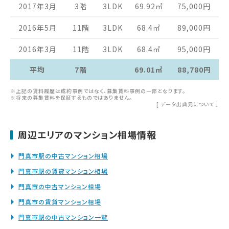
2017年3月
3階
3LDK
69.92
㎡
75,000
円
2016年5月
11階
3LDK
68.4
㎡
89,000
円
2016年3月
11階
3LDK
68.4
㎡
95,000
円
平均
7階
69.01㎡
88,780円
※上記の賃料履歴は成約事例ではなく、募集賃料事例の一部となります。
※将来の募集賃料を保証するものではありません。
[
データ出典元について
］
周辺エリアのマンション相場情報
門真市駅の中古マンション相場
門真市駅の賃貸マンション相場
門真市の中古マンション相場
門真市の賃貸マンション相場
門真市駅の中古マンション一覧