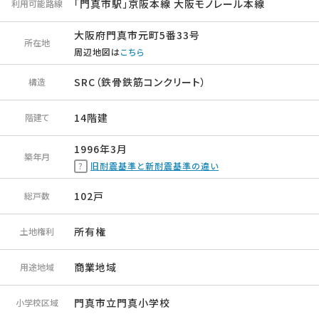
「門真市駅」京阪本線 大阪モノレール本線
利用可能路線
大阪府門真市元町5番33号
所在地
周辺地図は
こちら
SRC（鉄骨鉄筋コンクリート）
構造
14階建
階建て
1996年3月
築年月
旧耐震基準と新耐震基準の違い
102戸
総戸数
所有権
土地権利
商業地域
用途地域
門真市立門真小学校
小学校区域