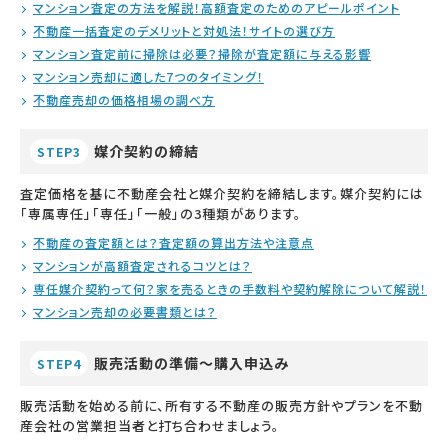
マンション査定の方法を解説！高額査定のためのアピールポイント
不動産一括査定のデメリットと対処法！サイトの選び方
マンション査定前に掃除は必要？掃除が査定額に与える影響
マンション売却に適した7つのタイミング！
不動産売却の価格相場の調べ方
媒介契約の締結
STEP3
査定価格を基に不動産会社と媒介契約を締結します。媒介契約には
「専属専任」「専任」「一般」の3種類があります。
不動産の査定額とは？査定額の算出方法や注意点
マンションが高額査定されるコツとは？
専任媒介契約って何？家を売るときの手数料や契約解除について解説！
マンション売却の必要書類とは？
販売活動の準備～購入申込み
STEP4
販売活動を始める前に、所有する不動産の販売方針やプランを不動
産会社の営業担当者と打ち合わせましょう。