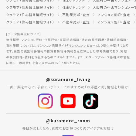
クラモア（住み替え情報サイト）
住まいトレンド
大阪府の中古マンション一
クラモア（住み替え情報サイト）
住まいトレンド
大阪府の中古マンション一
クラモア（住み替え情報サイト）
不動産売却・査定
マンション売却・査定
クラモア（住み替え情報サイト）
不動産売却・査定
マンション売却・査定
[データ出典元について］
物件概要・マンション評価・住民評価・売買相場情報・過去の販売履歴・賃料相場情報・
賃料履歴については、マンション情報サイト
「マンションレビュー」
より提供を受けており
ます。過去の売出物件情報や賃貸募集物件情報を元に算出した参考情報であり、実際
の取引価格・賃料を保証するものではありません。また、スターツグループ各社は本情報
に関し一切の責任を負いませんのでご了承ください。
@kuramore_living
一都三県を中心に、子育てファミリーにおすすめの「お部屋と街」情報をお届け!
@kuramore_room
毎日が楽しくなる、素敵なお部屋づくりのアイデアをお届け