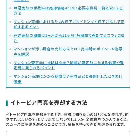
戸建売却の手数料は売却価格4?6％！必要な費用一覧と安くする
方法
マンション売却における5つの値下げタイミングと値下げなしで売
却するポイント
戸建売却の期間は3ヶ月から11ヶ月！短期間で売却するコツ8つ紹
介
マンションが汚い場合の売却方法とは？売却時のポイントや注意
点を解説
マンション査定前に掃除は必要？掃除が査定額に与える影響や査
定時に見られるポイント
マンション売却にかかる期間は？平均目安と長期化したときの打
開策
イトーピア門真を売却する方法
イトーピア門真を売却をするとき、最初に知りたいのは「どんな流れで、何
をすればよいの？」という点ではないでしょうか。全体像をつかんでおくと、
スムーズに準備を進めることができ、余裕を持って売却を進められます。