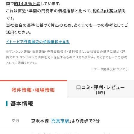
間で
約14.5%上昇
しています。
これは直近3年間の門真市の価格推移と比べて、
約0.3pt高い
傾向
です。
当社独自の基準に基づく算出のため、あくまでも一つの参考としてご
活用ください。
イトーピア門真周辺の相場推移を見る
※マンション評価・住民評価・売買価格相場・賃料相場は、当社独自の基準に基づく評
価であり、マンションの価値を何ら保証するものではありません。 あくまでも一つの参考
としてご活用ください。
[
データ出典元について
］
口コミ・評判・レビュー
物件情報・相場情報
(6件)
基本情報
京阪本線「
門真市駅
」より徒歩で2分
交通