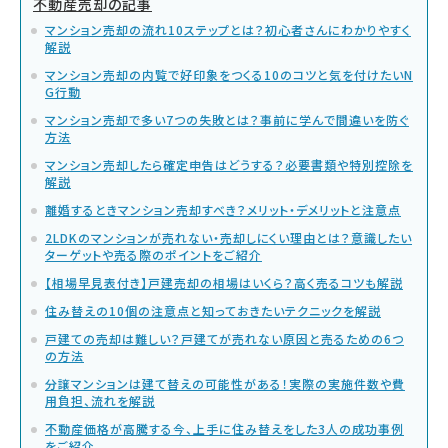
不動産売却の記事
マンション売却の流れ10ステップとは？初心者さんにわかりやすく
解説
マンション売却の内覧で好印象をつくる10のコツと気を付けたいN
G行動
マンション売却で多い7つの失敗とは？事前に学んで間違いを防ぐ
方法
マンション売却したら確定申告はどうする？必要書類や特別控除を
解説
離婚するときマンション売却すべき？メリット・デメリットと注意点
2LDKのマンションが売れない・売却しにくい理由とは？意識したい
ターゲットや売る際のポイントをご紹介
【相場早見表付き】戸建売却の相場はいくら？高く売るコツも解説
住み替えの10個の注意点と知っておきたいテクニックを解説
戸建ての売却は難しい？戸建てが売れない原因と売るための6つ
の方法
分譲マンションは建て替えの可能性がある！実際の実施件数や費
用負担、流れを解説
不動産価格が高騰する今、上手に住み替えをした3人の成功事例
をご紹介