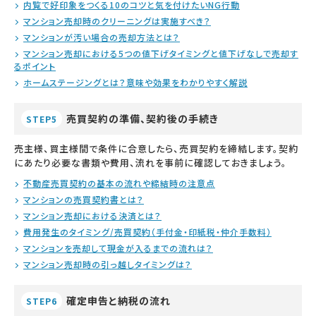
内覧で好印象をつくる10のコツと気を付けたいNG行動
マンション売却時のクリーニングは実施すべき？
マンションが汚い場合の売却方法とは？
マンション売却における5つの値下げタイミングと値下げなしで売却す
るポイント
ホームステージングとは？意味や効果をわかりやすく解説
売買契約の準備、契約後の手続き
STEP5
売主様、買主様間で条件に合意したら、売買契約を締結します。契約
にあたり必要な書類や費用、流れを事前に確認しておきましょう。
不動産売買契約の基本の流れや締結時の注意点
マンションの売買契約書とは？
マンション売却における決済とは？
費用発生のタイミング/売買契約（手付金・印紙税・仲介手数料）
マンションを売却して現金が入るまでの流れは？
マンション売却時の引っ越しタイミングは？
確定申告と納税の流れ
STEP6