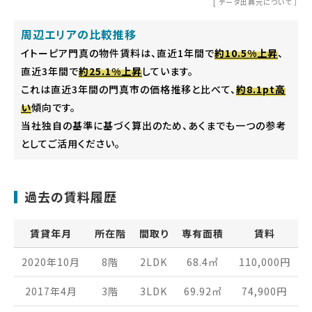
[
データ出典元について
］
周辺エリアの比較推移
イトーピア門真の物件賃料は、直近1年間で
約10.5%上昇
、
直近3年間で
約25.1%上昇
しています。
これは直近3年間の門真市の価格推移と比べて、
約8.1pt高
い
傾向です。
当社独自の基準に基づく算出のため、あくまでも一つの参考
としてご活用ください。
過去の賃料履歴
賃貸年月
所在階
間取り
専有面積
賃料
2020年10月
8階
2LDK
68.4
㎡
110,000
円
2017年4月
3階
3LDK
69.92
㎡
74,900
円