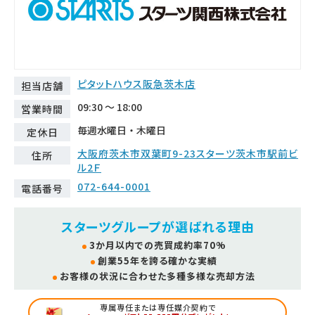
ピタットハウス阪急茨木店
担当店舗
09:30 ～ 18:00
営業時間
毎週水曜日・木曜日
定休日
大阪府茨木市双葉町9-23スターツ茨木市駅前ビ
住所
ル2Ｆ
072-644-0001
電話番号
スターツグループが選ばれる理由
3か月以内での売買成約率70%
創業55年を誇る確かな実績
お客様の状況に合わせた多種多様な売却方法
専属専任または専任媒介契約で