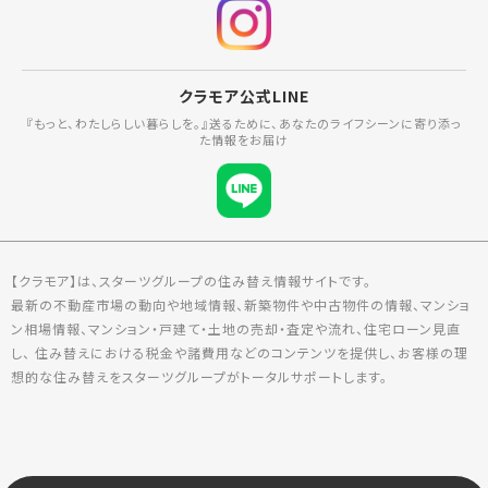
クラモア公式LINE
『もっと、わたしらしい暮らしを。』送るために、あなたのライフシーンに寄り添っ
た情報をお届け
【クラモア】は、スターツグループの住み替え情報サイトです。
最新の不動産市場の動向や地域情報、新築物件や中古物件の情報、マンショ
ン相場情報、マンション・戸建て・土地の売却・査定や流れ、住宅ローン見直
し、 住み替えにおける税金や諸費用などのコンテンツを提供し、お客様の理
想的な住み替えをスターツグループがトータルサポートします。