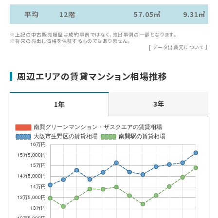
平均
12階
57.05㎡
9.31㎡
※上記の中古販売履歴は成約事例ではなく、売出事例の一部となります。
※将来の売出し価格を保証するものではありません。
[
データ出典元について
］
周辺エリアの賃貸マンション相場推移
3年
1年