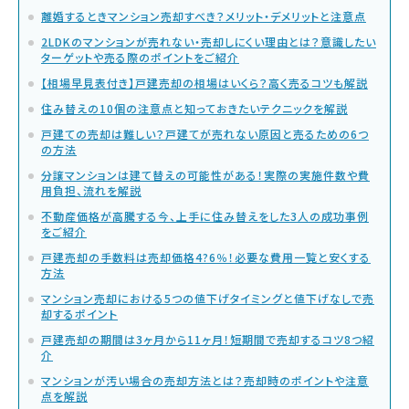
離婚するときマンション売却すべき？メリット・デメリットと注意点
2LDKのマンションが売れない・売却しにくい理由とは？意識したい
ターゲットや売る際のポイントをご紹介
【相場早見表付き】戸建売却の相場はいくら？高く売るコツも解説
住み替えの10個の注意点と知っておきたいテクニックを解説
戸建ての売却は難しい？戸建てが売れない原因と売るための6つ
の方法
分譲マンションは建て替えの可能性がある！実際の実施件数や費
用負担、流れを解説
不動産価格が高騰する今、上手に住み替えをした3人の成功事例
をご紹介
戸建売却の手数料は売却価格4?6％！必要な費用一覧と安くする
方法
マンション売却における5つの値下げタイミングと値下げなしで売
却するポイント
戸建売却の期間は3ヶ月から11ヶ月！短期間で売却するコツ8つ紹
介
マンションが汚い場合の売却方法とは？売却時のポイントや注意
点を解説