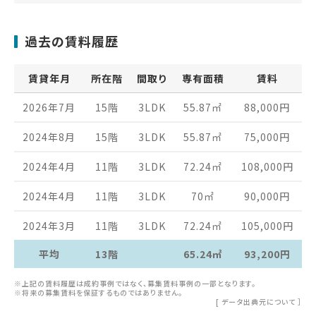
過去の賃料履歴
賃貸年月
所在階
間取り
専有面積
賃料
2026年7月
15階
3LDK
55.87
㎡
88,000
円
2024年8月
15階
3LDK
55.87
㎡
75,000
円
2024年4月
11階
3LDK
72.24
㎡
108,000
円
2024年4月
11階
3LDK
70
㎡
90,000
円
2024年3月
11階
3LDK
72.24
㎡
105,000
円
平均
13階
65.24㎡
93,200円
※上記の賃料履歴は成約事例ではなく、募集賃料事例の一部となります。
※将来の募集賃料を保証するものではありません。
[
データ出典元について
］