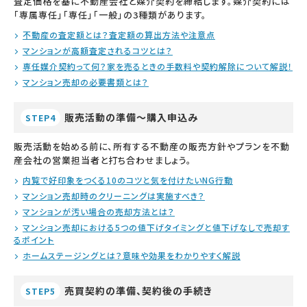
査定価格を基に不動産会社と媒介契約を締結します。媒介契約には
「専属専任」「専任」「一般」の3種類があります。
不動産の査定額とは？査定額の算出方法や注意点
マンションが高額査定されるコツとは？
専任媒介契約って何？家を売るときの手数料や契約解除について解説！
マンション売却の必要書類とは？
販売活動の準備～購入申込み
STEP4
販売活動を始める前に、所有する不動産の販売方針やプランを不動
産会社の営業担当者と打ち合わせましょう。
内覧で好印象をつくる10のコツと気を付けたいNG行動
マンション売却時のクリーニングは実施すべき？
マンションが汚い場合の売却方法とは？
マンション売却における5つの値下げタイミングと値下げなしで売却す
るポイント
ホームステージングとは？意味や効果をわかりやすく解説
売買契約の準備、契約後の手続き
STEP5