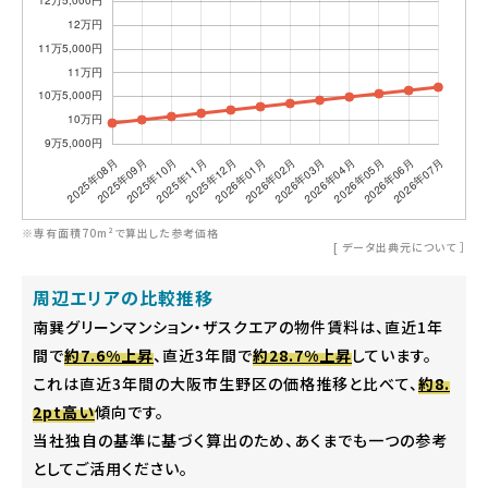
※専有面積70m²で算出した参考価格
[
データ出典元について
］
周辺エリアの比較推移
南巽グリーンマンション・ザスクエアの物件賃料は、直近1年
間で
約7.6%上昇
、直近3年間で
約28.7%上昇
しています。
これは直近3年間の大阪市生野区の価格推移と比べて、
約8.
2pt高い
傾向です。
当社独自の基準に基づく算出のため、あくまでも一つの参考
としてご活用ください。