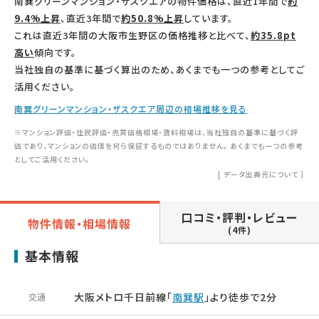
南巽グリーンマンション・ザスクエアの物件価格は、直近1年間で
約
9.4%上昇
、直近3年間で
約50.8%上昇
しています。
これは直近3年間の大阪市生野区の価格推移と比べて、
約35.8pt
高い
傾向です。
当社独自の基準に基づく算出のため、あくまでも一つの参考としてご
活用ください。
南巽グリーンマンション・ザスクエア周辺の相場推移を見る
※マンション評価・住民評価・売買価格相場・賃料相場は、当社独自の基準に基づく評
価であり、マンションの価値を何ら保証するものではありません。 あくまでも一つの参考
としてご活用ください。
[
データ出典元について
］
口コミ・評判・レビュー
物件情報・相場情報
(4件)
基本情報
大阪メトロ千日前線「
南巽駅
」より徒歩で2分
交通