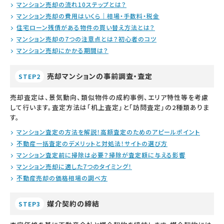
マンション売却の流れ10ステップとは？
マンション売却の費用はいくら｜相場・手数料・税金
住宅ローン残債がある物件の買い替え方法とは？
マンション売却の7つの注意点とは？初心者のコツ
マンション売却にかかる期間は？
売却マンションの事前調査・査定
STEP2
売却査定は、景気動向、類似物件の成約事例、エリア特性等を考慮
して行います。査定方法は「机上査定」と「訪問査定」の2種類ありま
す。
マンション査定の方法を解説！高額査定のためのアピールポイント
不動産一括査定のデメリットと対処法！サイトの選び方
マンション査定前に掃除は必要？掃除が査定額に与える影響
マンション売却に適した7つのタイミング！
不動産売却の価格相場の調べ方
媒介契約の締結
STEP3