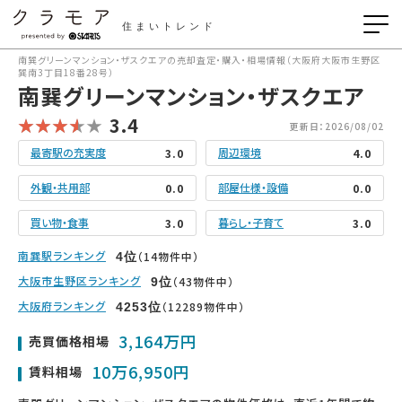
住まいトレンド
南巽グリーンマンション・ザスクエアの売却査定・購入・相場情報（大阪府大阪市生野区
巽南3丁目18番28号）
南巽グリーンマンション・ザスクエア
3.4
更新日：2026/08/02
最寄駅の充実度
周辺環境
3.0
4.0
外観・共用部
部屋仕様・設備
0.0
0.0
買い物・食事
暮らし・子育て
3.0
3.0
南巽駅ランキング
（14物件中）
4
位
大阪市生野区ランキング
（43物件中）
9
位
大阪府ランキング
（12289物件中）
4253
位
3,164万円
売買価格相場
10万6,950円
賃料相場