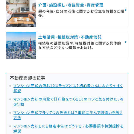
介護・施設探し・老後資金・資産管理
親の今後・自分の老後に関するお役立ち情報をご紹
介。
土地活用・相続税対策・不動産信託
相続税の基礎知識や、相続税対策に関する具体的
な方法など役立つ情報をお届け。
不動産売却の記事
マンション売却の流れ10ステップとは？初心者さんにわかりやすく
解説
マンション売却の内覧で好印象をつくる10のコツと気を付けたいN
G行動
マンション売却で多い7つの失敗とは？事前に学んで間違いを防ぐ
方法
マンション売却したら確定申告はどうする？必要書類や特別控除を
解説