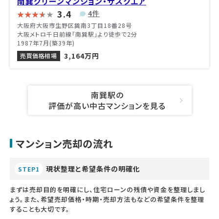
南巽グリーンマンション・ザスクエア
3.4
4件
大阪府大阪市生野区巽南3丁目18番28号
大阪メトロ千日前線「南巽駅」より徒歩で2分
1987年7月(築39年)
3,164万円
売買価格相場
南巽駅の
評価が高い中古マンションを見る
マンション売却の流れ
現状整理と希望条件の明確化
STEP1
まずは売却目的を明確にし、住宅ローンの残債や資金を整理しまし
ょう。また、希望売却価格・時期・売却方法もなどの希望条件を整理
することも大切です。