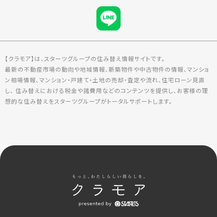
【クラモア】は、スターツグループの住み替え情報サイトです。
最新の不動産市場の動向や地域情報、新築物件や中古物件の情報、マンショ
ン相場情報、マンション・戸建て・土地の売却・査定や流れ、住宅ローン見直
し、 住み替えにおける税金や諸費用などのコンテンツを提供し、お客様の理
想的な住み替えをスターツグループがトータルサポートします。