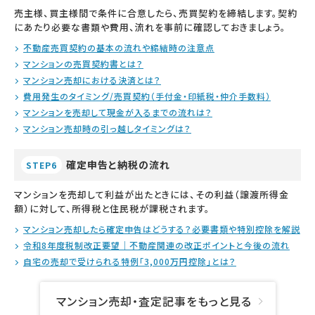
売主様、買主様間で条件に合意したら、売買契約を締結します。契約
にあたり必要な書類や費用、流れを事前に確認しておきましょう。
不動産売買契約の基本の流れや締結時の注意点
マンションの売買契約書とは？
マンション売却における決済とは？
費用発生のタイミング/売買契約（手付金・印紙税・仲介手数料）
マンションを売却して現金が入るまでの流れは？
マンション売却時の引っ越しタイミングは？
確定申告と納税の流れ
STEP6
マンションを売却して利益が出たときには、その利益（譲渡所得金
額）に対して、所得税と住民税が課税されます。
マンション売却したら確定申告はどうする？必要書類や特別控除を解説
令和8年度税制改正要望｜不動産関連の改正ポイントと今後の流れ
自宅の売却で受けられる特例「3,000万円控除」とは？
マンション売却・査定記事をもっと見る