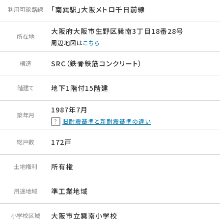
「南巽駅」大阪メトロ千日前線
利用可能路線
大阪府大阪市生野区巽南3丁目18番28号
所在地
周辺地図は
こちら
SRC（鉄骨鉄筋コンクリート）
構造
地下1階付15階建
階建て
1987年7月
築年月
旧耐震基準と新耐震基準の違い
172戸
総戸数
所有権
土地権利
準工業地域
用途地域
大阪市立巽南小学校
小学校区域