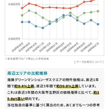
※専有面積70m²で算出した参考価格
[
データ出典元について
］
周辺エリアの比較推移
南巽グリーンマンション・ザスクエアの物件価格は、直近1年
間で
約9.4%上昇
、直近3年間で
約50.8%上昇
しています。
これは直近3年間の大阪市生野区の価格推移と比べて、
約3
5.8pt高い
傾向です。
当社独自の基準に基づく算出のため、あくまでも一つの参考